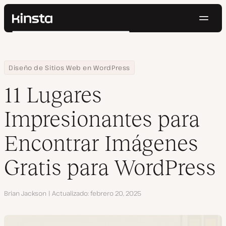
Naveg
Kinsta®
Buscar
Plataforma
Soluciones
Iniciar Sesión
Pruébalo gratis
Home
Centro de Recursos
Blog
11 Lugares Impresionantes para Encontrar Imágenes Gratis para
Diseño de Sitios Web en WordPress
Precios
Recursos
11 Lugares
Contacto
Impresionantes para
Encontrar Imágenes
Gratis para WordPress
Autor
Brian Jackson
Actualizado
febrero 20, 2025