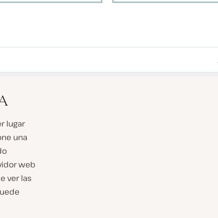
 A
r lugar
pone una
do
rvidor web
e ver las
puede