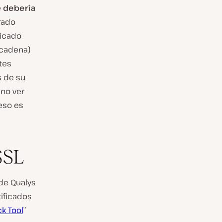
e
debería
rado
ficado
 cadena)
tes
s de su
 no ver
 eso es
SSL
de Qualys
tificados
k Tool
”