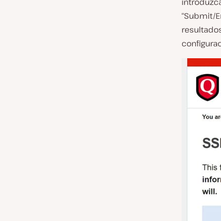
introduzc
“Submit/E
resultados
configurac