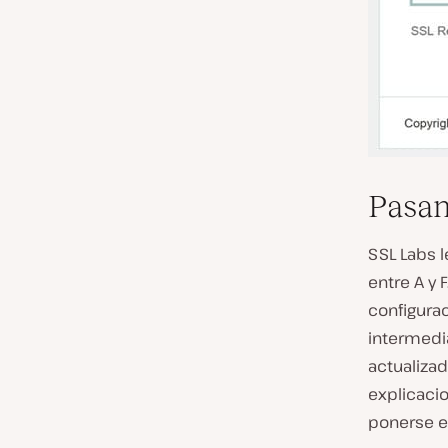
Pasa
SSL Labs l
entre A y 
configurac
intermedi
actualizad
explicacio
ponerse e