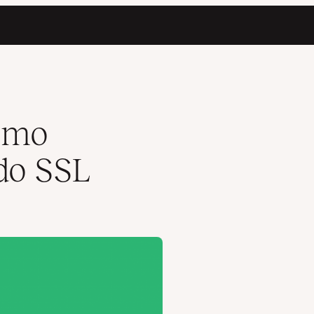
ómo
ado SSL