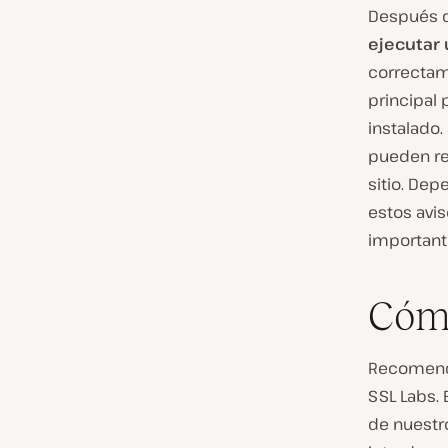
Después 
ejecutar
correcta
principal 
instalado.
pueden re
sitio. De
estos avis
importante
Cóm
Recomenda
SSL Labs. 
de nuestro