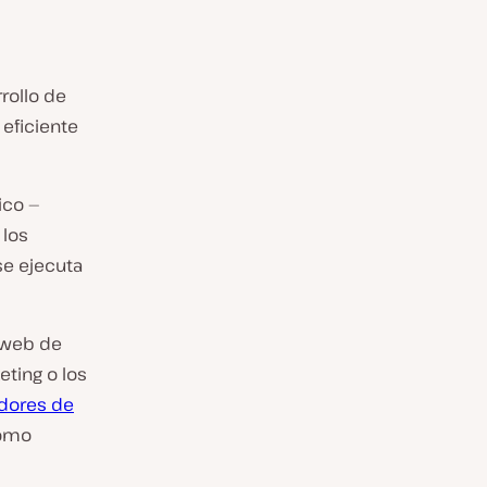
rollo de
 eficiente
ico —
 los
se ejecuta
s web de
eting o los
dores de
como