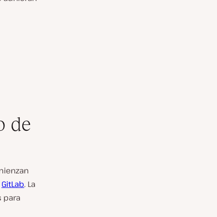
o de
omienzan
o
GitLab
. La
s para