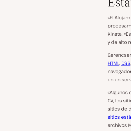
Está
«El Alojam
procesami
Kinsta. «E
y de alto 
Gerencser
HTML
,
CSS
navegador
en un serv
«Algunos e
CV, los si
sitios de 
sitios est
archivos 