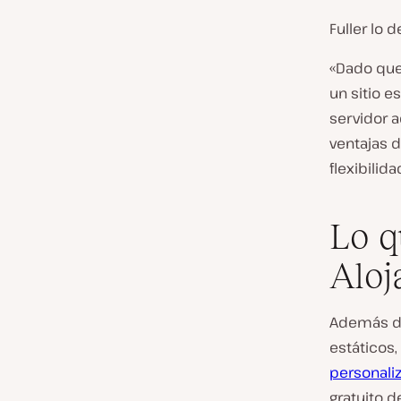
Fuller lo
«Dado que
un sitio e
servidor 
ventajas d
flexibilid
Lo q
Aloj
Además de 
estáticos,
personali
gratuito d