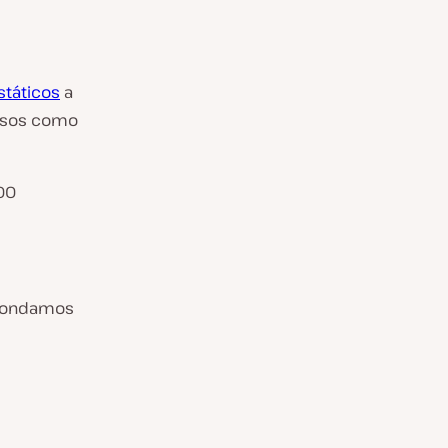
státicos
a
ursos como
300
spondamos