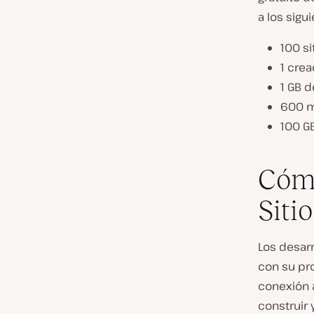
a los sigu
100 s
1 crea
1 GB 
600 m
100 G
Cómo
Siti
Los desar
con su pro
conexión a
construir 