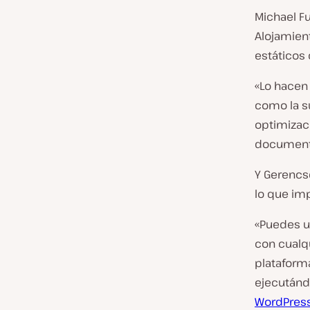
Michael Fu
Alojamient
estáticos 
«Lo hacen
como la su
optimizac
documento
Y Gerencs
lo que imp
«Puedes ut
con cualq
plataform
ejecutánd
WordPres