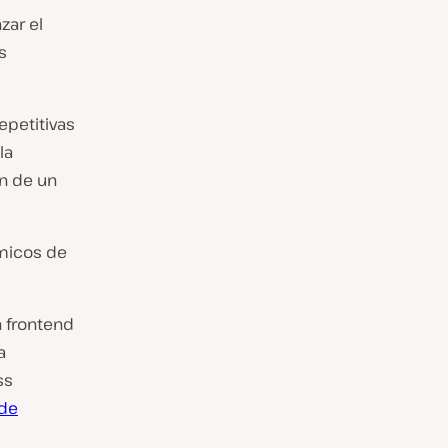
zar el
s
epetitivas
la
ón de un
ámicos de
n frontend
a
ss
 de