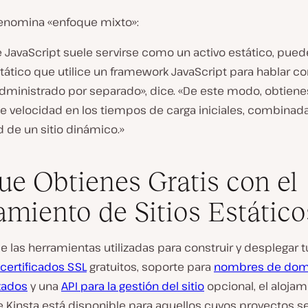
 denomina «enfoque mixto»:
 JavaScript suele servirse como un activo estático, pued
stático que utilice un framework JavaScript para hablar c
administrado por separado», dice. «De este modo, obtiene
e velocidad en los tiempos de carga iniciales, combinada
ad de un sitio dinámico.»
ue Obtienes Gratis con el
amiento de Sitios Estático
las herramientas utilizadas para construir y desplegar tu
certificados SSL
gratuitos, soporte para
nombres de dom
zados
y una
API para la gestión del sitio
opcional, el alojam
e Kinsta está disponible para aquellos cuyos proyectos s