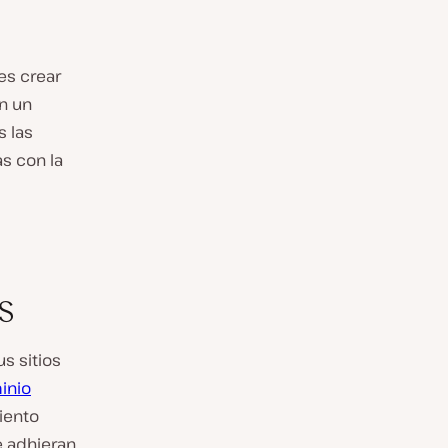
es crear
on un
s las
s con la
s
s sitios
inio
iento
e adhieran