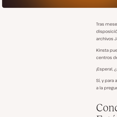
Tras mese
disposici
archivos J
Kinsta pue
centros d
¡Espera!, 
Sí, y par
a la pregu
Conc