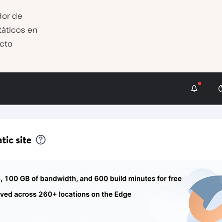
dor de
táticos en
ecto