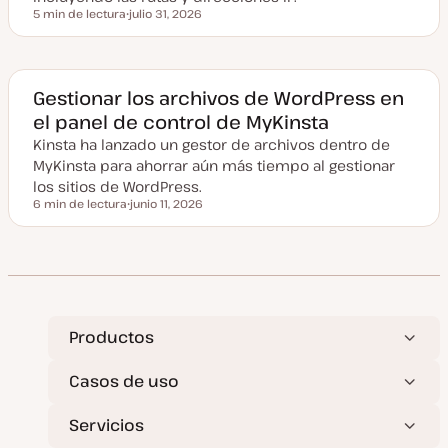
a
5 min de lectura
julio 31, 2026
Tiempo de lectura
F
e
c
h
a
a
Gestionar los archivos de WordPress en
c
el panel de control de MyKinsta
t
u
Kinsta ha lanzado un gestor de archivos dentro de
a
l
MyKinsta para ahorrar aún más tiempo al gestionar
i
z
los sitios de WordPress.
a
6 min de lectura
junio 11, 2026
d
Tiempo de lectura
F
a
e
c
h
a
a
c
t
u
a
Productos
l
i
z
Casos de uso
a
d
a
Servicios