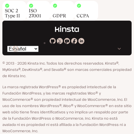
SOC 2
ISO
Type II
27001
GDPR
CCPA
Kinsta
Kinsta
Kinsta
Kinsta
Kinsta
Cambiar
en
en
en
en
en
idioma
GitHub
X
YouTube
Facebook
LinkedIn
© 2013 - 2026 Kinsta Inc. Todos los derechos reservados.
Kinsta®,
MyKinsta®, DevKinsta®, and Sevalla® son marcas comerciales propiedad
de Kinsta Inc.
La marca registrada WordPress® es propiedad intelectual de la
Fundación WordPress, y las marcas registradas Woo® y
WooCommerce® son propiedad intelectual de WooCommerce, Inc. El
uso de los nombres WordPress®, Woo® y WooCommerce® en este sitio
web sólo tiene fines identificativos y no implica un respaldo por parte
de la Fundación WordPress o WooCommerce, Inc. Kinsta no está
avalada ni es propiedad ni está afiliada a la Fundación WordPress ni a
WooCommerce, Inc.