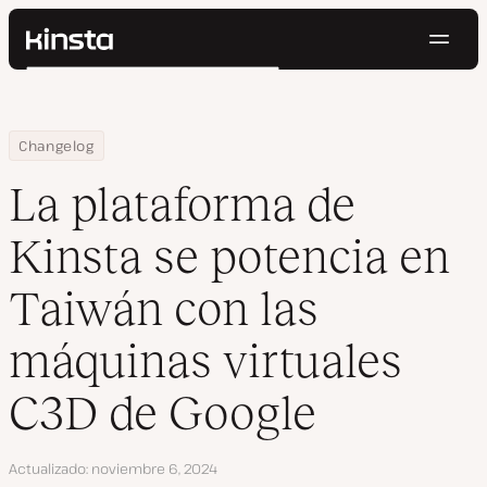
Naveg
Kinsta®
Buscar
Plataforma
Soluciones
Iniciar Sesión
Pruébalo gratis
Home
La plataforma de Kinsta se potencia en Taiwán con las máquinas
Changelog
Precios
Recursos
La plataforma de
Contacto
Kinsta se potencia en
Taiwán con las
máquinas virtuales
C3D de Google
Actualizado
noviembre 6, 2024