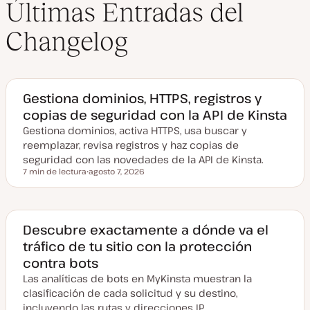
Últimas Entradas del
Changelog
Gestiona dominios, HTTPS, registros y
copias de seguridad con la API de Kinsta
Gestiona dominios, activa HTTPS, usa buscar y
reemplazar, revisa registros y haz copias de
seguridad con las novedades de la API de Kinsta.
7 min de lectura
agosto 7, 2026
Tiempo de lectura
F
e
c
h
a
a
Descubre exactamente a dónde va el
c
tráfico de tu sitio con la protección
t
u
contra bots
a
l
Las analíticas de bots en MyKinsta muestran la
i
z
clasificación de cada solicitud y su destino,
a
incluyendo las rutas y direcciones IP.
d