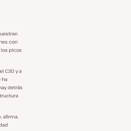
muestran
ones con
 los picos
el C3D y a
e ha
hay detrás
tructura
 afirma.
idad