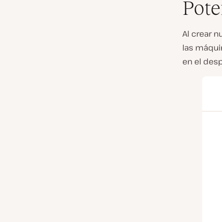
Pote
Al crear n
las máqui
en el des