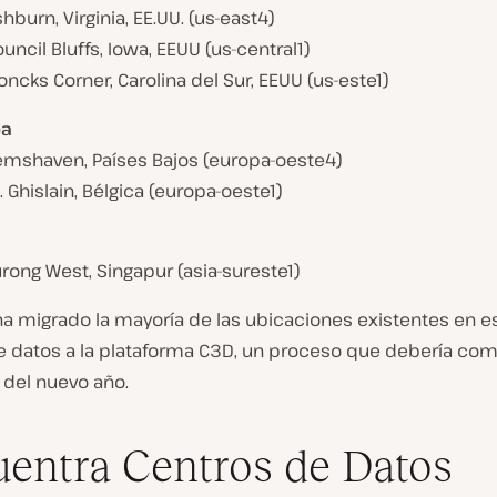
hburn, Virginia, EE.UU. (us-east4)
uncil Bluffs, Iowa, EEUU (us-central1)
ncks Corner, Carolina del Sur, EEUU (us-este1)
pa
emshaven, Países Bajos (europa-oeste4)
. Ghislain, Bélgica (europa-oeste1)
rong West, Singapur (asia-sureste1)
ha migrado la mayoría de las ubicaciones existentes en e
e datos a la plataforma C3D, un proceso que debería com
 del nuevo año.
entra Centros de Datos