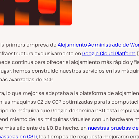
e la primera empresa de
Alojamiento Administrado de Wo
infraestructura exclusivamente en
Google Cloud Platform
(
eda continua para ofrecer el alojamiento más rápido y fi
 lugar, hemos construido nuestros servicios en las máqui
 más avanzadas de GCP.
ra, lo que mejor se adaptaba a la plataforma de alojamie
an las máquinas C2 de GCP optimizadas para la computaci
tipo de máquina que Google denomina C3D está impuls
rendimiento de las máquinas virtuales con un hardware m
e más eficiente de I/O. De hecho, en
nuestras pruebas de
 basadas en C3D
, los tiempos de respuesta mejoraron en