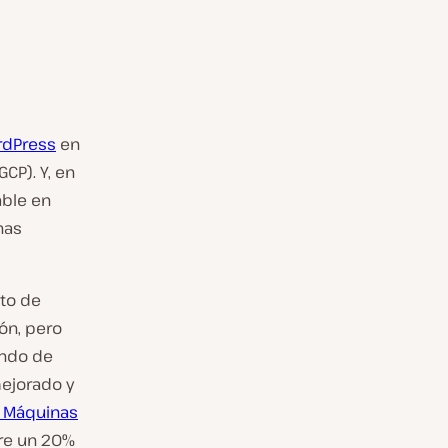
rdPress
en
GCP). Y, en
able en
nas
nto de
ón, pero
ando de
ejorado y
 Máquinas
tre un 20%