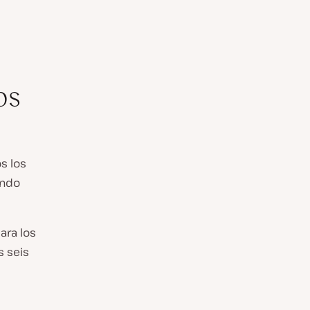
os
s los
endo
ara los
s seis