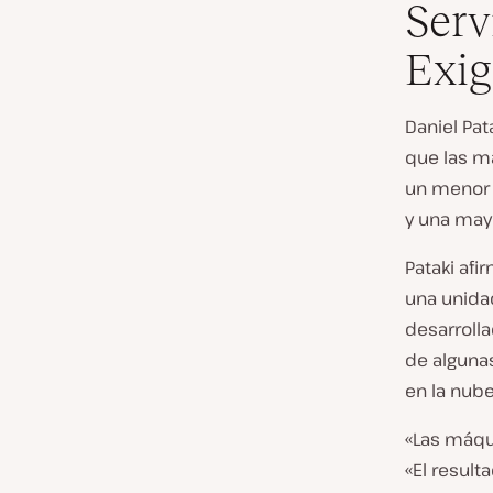
Serv
Exig
Daniel Pat
que las m
un menor 
y una mayo
Pataki afi
una unida
desarrolla
de algunas
en la nube
«Las máqu
«El result