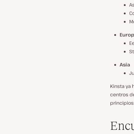
As
Co
Mo
Euro
E
St
Asia
Ju
Kinsta ya 
centros d
principios
Encu