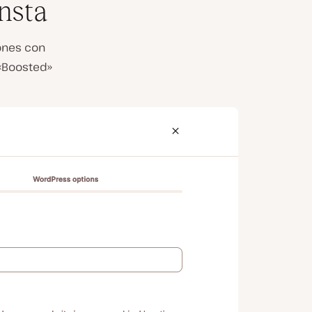
nsta
iones con
«Boosted»