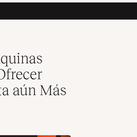
s de Respuesta aún Más Rápidos
áquinas
Ofrecer
ta aún Más