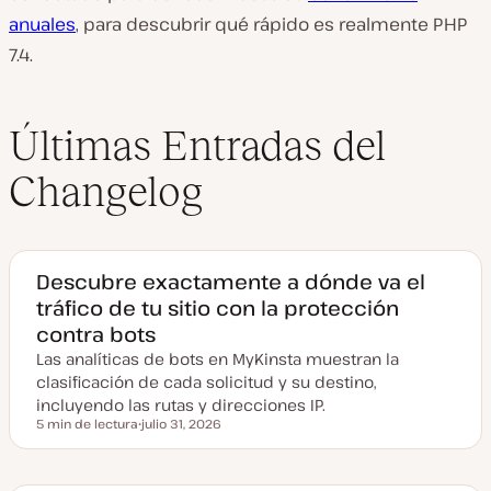
anuales
, para descubrir qué rápido es realmente PHP
7.4.
Últimas Entradas del
Changelog
Descubre exactamente a dónde va el
tráfico de tu sitio con la protección
contra bots
Las analíticas de bots en MyKinsta muestran la
clasificación de cada solicitud y su destino,
incluyendo las rutas y direcciones IP.
5 min de lectura
julio 31, 2026
Tiempo de lectura
F
e
c
h