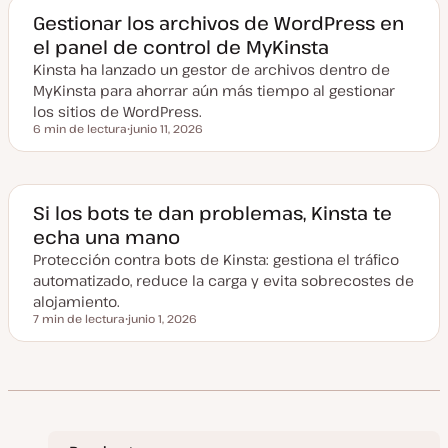
a
a
Gestionar los archivos de WordPress en
c
el panel de control de MyKinsta
t
u
Kinsta ha lanzado un gestor de archivos dentro de
a
l
MyKinsta para ahorrar aún más tiempo al gestionar
i
z
los sitios de WordPress.
a
6 min de lectura
junio 11, 2026
d
Tiempo de lectura
F
a
e
c
h
a
a
Si los bots te dan problemas, Kinsta te
c
echa una mano
t
u
Protección contra bots de Kinsta: gestiona el tráfico
a
l
automatizado, reduce la carga y evita sobrecostes de
i
z
alojamiento.
a
7 min de lectura
junio 1, 2026
d
Tiempo de lectura
F
a
e
c
h
a
a
c
t
u