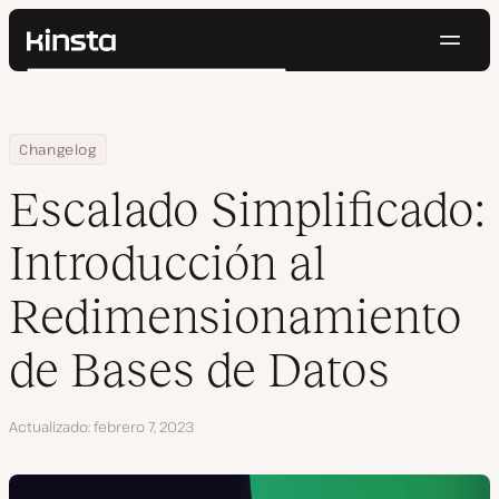
Naveg
Kinsta®
Buscar
Plataforma
Soluciones
Iniciar Sesión
Pruébalo gratis
Home
Escalado Simplificado: Introducción al Redimensionamiento de
Changelog
Precios
Recursos
Escalado Simplificado:
Contacto
Introducción al
Redimensionamiento
de Bases de Datos
Actualizado
febrero 7, 2023