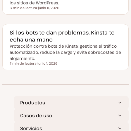
z
los sitios de WordPress.
a
6 min de lectura
junio 11, 2026
d
Tiempo de lectura
F
a
e
c
h
a
a
Si los bots te dan problemas, Kinsta te
c
echa una mano
t
u
Protección contra bots de Kinsta: gestiona el tráfico
a
l
automatizado, reduce la carga y evita sobrecostes de
i
z
alojamiento.
a
7 min de lectura
junio 1, 2026
d
Tiempo de lectura
F
a
e
c
h
a
a
c
t
u
a
Productos
l
i
z
Casos de uso
a
d
a
Servicios