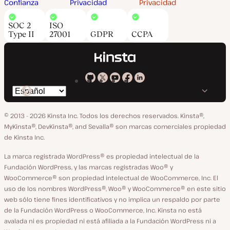
Confianza
Privacidad
Privacidad
SOC 2
ISO
Type II
27001
GDPR
CCPA
Kinsta
Kinsta
Kinsta
Kinsta
Kinsta
Cambiar
en
en
en
en
en
idioma
GitHub
X
YouTube
Facebook
LinkedIn
© 2013 - 2026 Kinsta Inc. Todos los derechos reservados.
Kinsta®,
MyKinsta®, DevKinsta®, and Sevalla® son marcas comerciales propiedad
de Kinsta Inc.
La marca registrada WordPress® es propiedad intelectual de la
Fundación WordPress, y las marcas registradas Woo® y
WooCommerce® son propiedad intelectual de WooCommerce, Inc. El
uso de los nombres WordPress®, Woo® y WooCommerce® en este sitio
web sólo tiene fines identificativos y no implica un respaldo por parte
de la Fundación WordPress o WooCommerce, Inc. Kinsta no está
avalada ni es propiedad ni está afiliada a la Fundación WordPress ni a