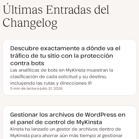
Últimas Entradas del
Changelog
Descubre exactamente a dónde va el
tráfico de tu sitio con la protección
contra bots
Las analíticas de bots en MyKinsta muestran la
clasificación de cada solicitud y su destino,
incluyendo las rutas y direcciones IP.
5 min de lectura
julio 31, 2026
Tiempo de lectura
F
e
c
h
a
a
Gestionar los archivos de WordPress en
c
el panel de control de MyKinsta
t
u
Kinsta ha lanzado un gestor de archivos dentro de
a
l
MyKinsta para ahorrar aún más tiempo al gestionar
i