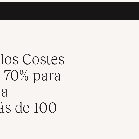
l Lanzamiento de una Aplicación de IA y más de 100 Sitios de WP
los Costes
 70% para
na
ás de 100