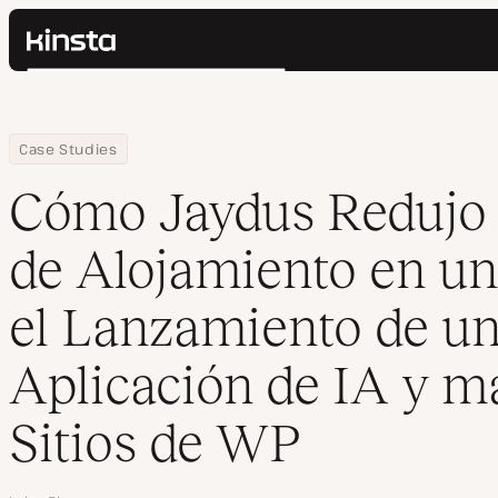
Kinsta®
Buscar
Plataforma
Soluciones
Iniciar Sesión
Home
Empresa
Cómo Jaydus Redujo los Costes de Alojamiento en un 70% para e
Case Studies
Precios
Recursos
Cómo Jaydus Redujo 
Contacto
de Alojamiento en un
el Lanzamiento de u
Aplicación de IA y m
Sitios de WP