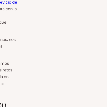
rvicio de
ta con la
 que
nes, nos
as
tamos
s retos
la en
na
00