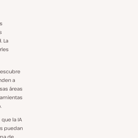
s
s
. La
rles
 descubre
nden a
rsas áreas
ramientas
.
 que la IA
os puedan
oma de