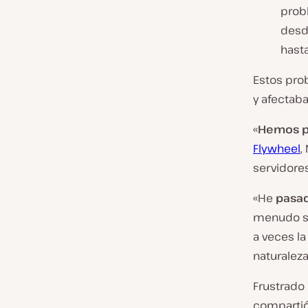
prob
desd
hast
Estos pro
y afectab
«
Hemos p
Flywheel
,
servidore
«He
pasad
menudo si
a veces la
naturaleza
Frustrado
compartió