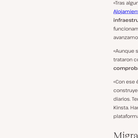
«Tras algu
Alojamien
infraestr
funcionam
avanzamos
«Aunque s
trataron 
comproba
«Con ese 
construye
diarios. T
Kinsta. H
plataform
Migra