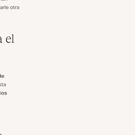
arle otra
 el
de
sta
ios
n