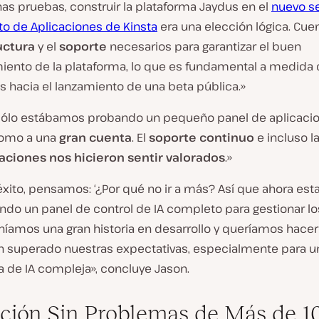
nas pruebas, construir la plataforma Jaydus en el
nuevo se
to de Aplicaciones de Kinsta
era una elección lógica. Cuen
uctura
y el
soporte
necesarios para garantizar el buen
iento de la plataforma, lo que es fundamental a medida
 hacia el lanzamiento de una beta pública.»
ólo estábamos probando un pequeño panel de aplicacio
como a una
gran cuenta
. El
soporte continuo
e incluso l
ciones nos hicieron sentir valorados
.»
éxito, pensamos: ‘¿Por qué no ir a más? Así que ahora es
ndo un panel de control de IA completo para gestionar lo
eníamos una gran historia en desarrollo y queríamos hacer
an superado nuestras expectativas, especialmente para u
a de IA compleja», concluye Jason.
ción Sin Problemas de Más de 1