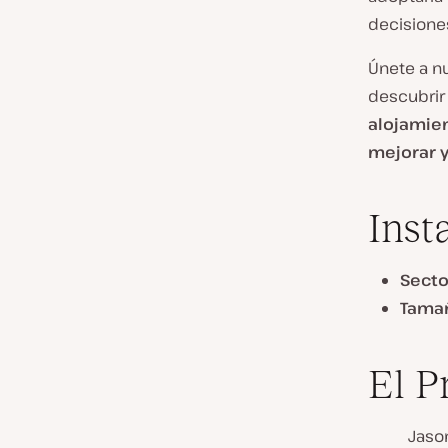
decisione
Únete a n
descubrir
alojamie
mejorar y
Inst
Secto
Tamañ
El P
Jaso