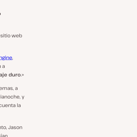
o
sitio web
ngine
,
 a
iaje duro
.»
lemas, a
ianoche, y
cuenta la
to, Jason
ían