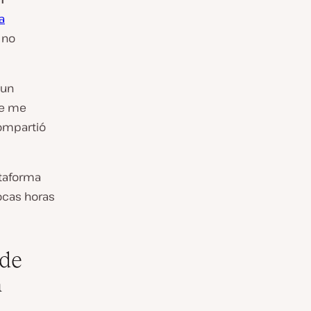
a
 no
 un
ue me
compartió
ataforma
pocas horas
 de
a