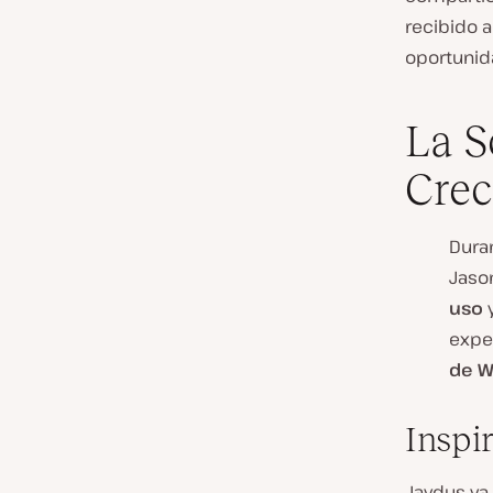
recibido a
oportunida
La S
Crec
Dura
Jaso
uso
y
exper
de W
Inspi
Jaydus ya