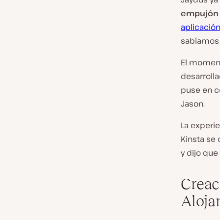
empujón 
aplicació
sabíamos
El moment
desarrolla
puse en c
Jason.
La experie
Kinsta se 
y dijo que
Creac
Aloja