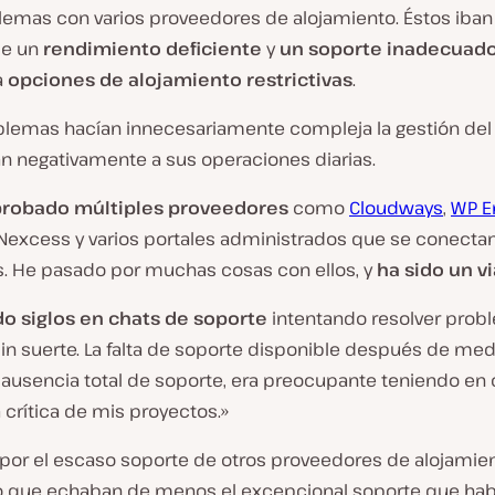
lemas con varios proveedores de alojamiento. Éstos iban
e un
rendimiento deficiente
y
un soporte inadecuad
a
opciones de alojamiento restrictivas
.
blemas hacían innecesariamente compleja la gestión del 
an negativamente a sus operaciones diarias.
robado múltiples proveedores
como
Cloudways
,
WP E
 Nexcess y varios portales administrados que se conectan
s. He pasado por muchas cosas con ellos, y
ha sido un v
o siglos en chats de soporte
intentando resolver prob
n suerte. La falta de soporte disponible después de med
 ausencia total de soporte, era preocupante teniendo en 
 crítica de mis proyectos.»
 por el escaso soporte de otros proveedores de alojamien
 que echaban de menos el excepcional soporte que hab