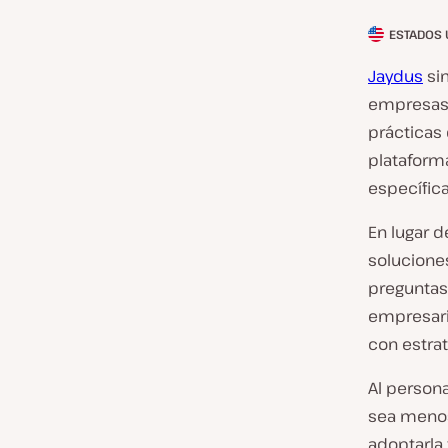
ESTADOS 
P
a
Jaydus
sim
í
empresas 
s
prácticas 
d
plataform
e
específica
l
En lugar 
c
solucione
l
preguntas 
i
empresari
e
con estrat
n
t
Al persona
e
sea menos
:
adoptarla 