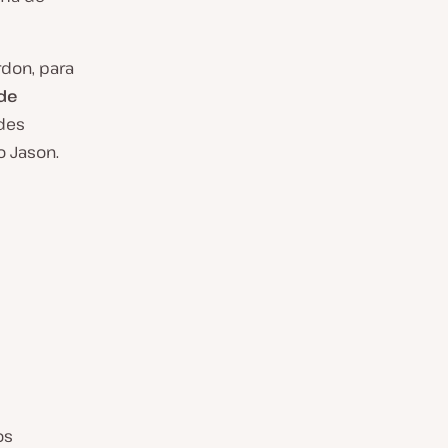
rdon, para
 de
des
o Jason.
os