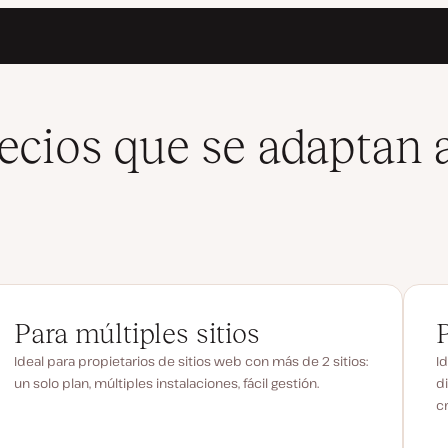
ecios que se adaptan a
Para múltiples sitios
Ideal para propietarios de sitios web con más de 2 sitios:
Id
un solo plan, múltiples instalaciones, fácil gestión.
d
c