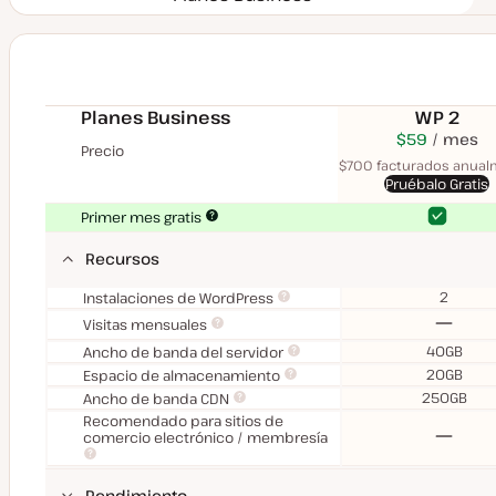
Planes Business
WP 2
$70
USD
$59
USD
mes
Precio
mes
$700 facturados anua
Pruébalo Gratis
Sí
Sí
Primer mes gratis
Recursos
2
Instalaciones de WordPress
No
Visitas mensuales
40GB
Ancho de banda del servidor
20GB
Espacio de almacenamiento
250GB
Ancho de banda CDN
Recomendado para sitios de
No
comercio electrónico / membresía
Rendimiento