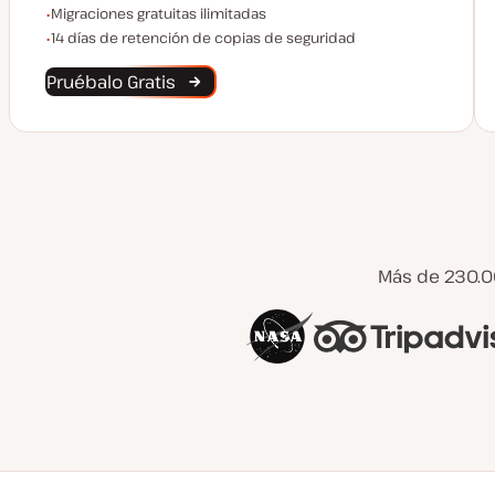
Migraciones ilimitadas
Migraciones gratuitas ilimitadas
Conservación de Copias de Seguridad
14 días de retención de copias de seguridad
Pruébalo Gratis
Más de 230.0