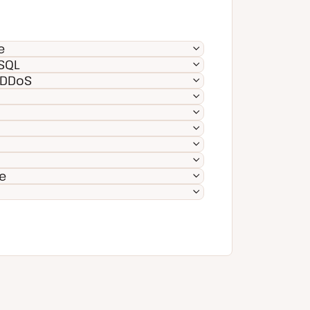
e
SQL
 DDoS
e