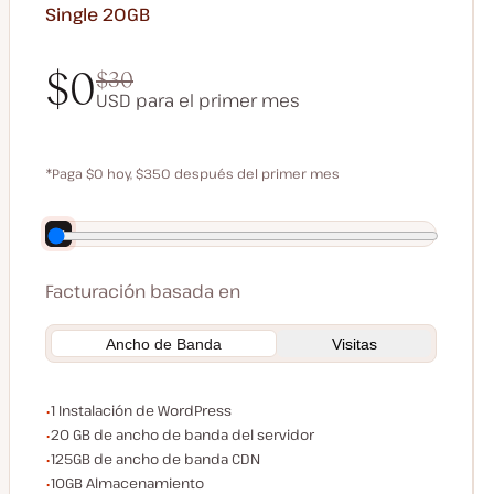
Single 20GB
$0
$30
USD para el primer mes
$0
$30
*Paga $0 hoy, $350 después del primer mes
Ahorra 70 $ pagando anualmente
Facturación basada en
Ancho de Banda
Visitas
Instalaciones de WordPress
1 Instalación de WordPress
Ancho de banda del servidor
20 GB de ancho de banda del servidor
Ancho de banda CDN
125GB de ancho de banda CDN
Espacio de almacenamiento
10GB Almacenamiento