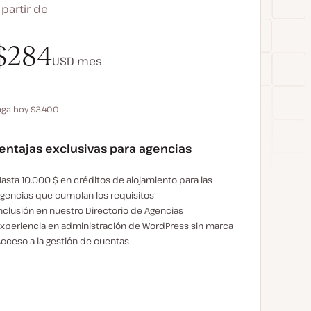
 partir de
$340
$284
USD
USD
mes
mes
aga hoy $3.400
Ahorra 680 $ pagando anualmente
entajas exclusivas para agencias
jemplos de beneficios exclusivos para la agencia:
asta 10.000 $ en créditos de alojamiento para las
gencias que cumplan los requisitos
nclusión en nuestro Directorio de Agencias
xperiencia en administración de WordPress sin marca
cceso a la gestión de cuentas