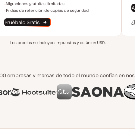
Migraciones ilimitadas
Migraciones gratuitas ilimitadas
A
Conservación de Copias de Seguridad
14 días de retención de copias de seguridad
¿
Pruébalo Gratis
Los precios no incluyen impuestos y están en USD.
00 empresas y marcas de todo el mundo confían en noso