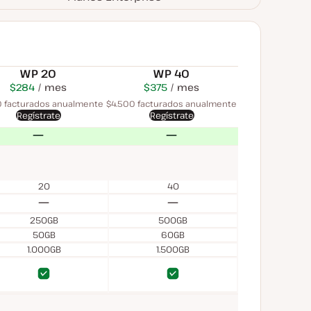
WP 20
WP 40
$284
USD
mes
$450
USD
$375
USD
mes
mes
0 facturados anualmente
$4.500 facturados anualmente
Regístrate
Regístrate
No
No
20
40
No
No
250GB
500GB
50GB
60GB
1.000GB
1.500GB
Sí
Sí
Sí
Sí