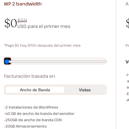
WP 2
bandwidth
A
$0
$59
USD para el primer mes
$0
$59
*Paga $0 hoy, $700 después del primer mes
P
Ahorra 140 $ pagando anualmente
V
E
H
Facturación basada en
a
I
Ancho de Banda
Visitas
E
A
Instalaciones de WordPress
2 Instalaciones de WordPress
Ancho de banda del servidor
40 GB de ancho de banda del servidor
Ancho de banda CDN
250GB de ancho de banda CDN
Espacio de almacenamiento
20GB Almacenamiento