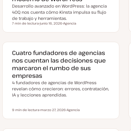
d
Desarrollo avanzado en WordPress: la agencia
a
40Q nos cuenta cómo Kinsta impulsa su flujo
de trabajo y herramientas.
7 min de lectura
junio 16, 2026
Agencia
Tiempo de lectura
F
T
e
e
c
m
h
a
a
a
c
Cuatro fundadores de agencias
t
u
nos cuentan las decisiones que
a
l
marcaron el rumbo de sus
i
z
empresas
a
d
4 fundadores de agencias de WordPress
a
revelan cómo crecieron: errores, contratación,
IA y lecciones aprendidas.
9 min de lectura
marzo 27, 2026
Agencia
Tiempo de lectura
F
T
e
e
c
m
h
a
a