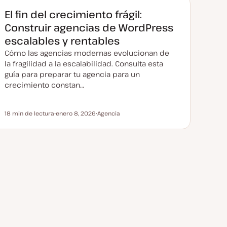
c
t
El fin del crecimiento frágil:
u
a
Construir agencias de WordPress
l
i
escalables y rentables
z
a
Cómo las agencias modernas evolucionan de
d
a
la fragilidad a la escalabilidad. Consulta esta
guía para preparar tu agencia para un
crecimiento constan…
18 min de lectura
enero 8, 2026
Agencia
Tiempo de lectura
F
T
e
e
c
m
h
a
a
a
c
t
u
a
l
i
z
a
d
a