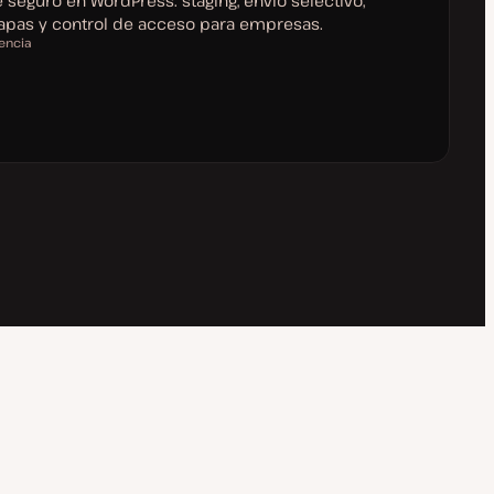
ue seguro en WordPress: staging, envío selectivo,
apas y control de acceso para empresas.
encia