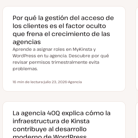
Por qué la gestión del acceso de
los clientes es el factor oculto
que frena el crecimiento de las
agencias
Aprende a asignar roles en MyKinsta y
WordPress en tu agencia. Descubre por qué
revisar permisos trimestralmente evita
problemas.
16 min de lectura
julio 23, 2026
Agencia
Tiempo de lectura
F
T
e
e
c
m
h
a
a
a
c
La agencia 40Q explica cómo la
t
u
infraestructura de Kinsta
a
l
contribuye al desarrollo
i
z
moderno de WordPress
a