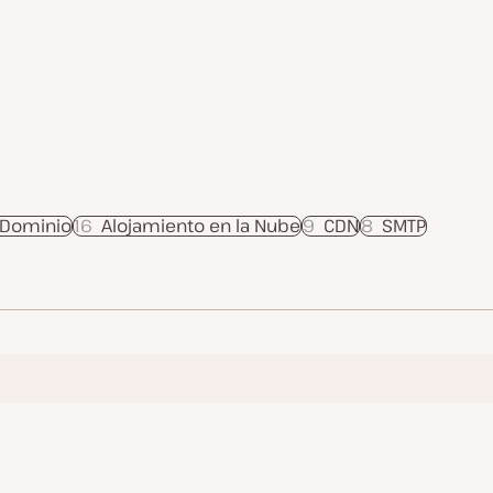
 Dominio
16
Alojamiento en la Nube
9
CDN
8
SMTP