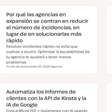
Por qué las agencias en
expansión se centran en reducir
el número de incidencias, en
lugar de en solucionarlas más
rápido
Resolver incidentes rápido no evita que
vuelvan a ocurrir. Optimizar la escalabilidad de
tu agencia te ayudará a tener menos
problemas.
14 min de lectura
julio 20, 2026
Agencia
Tiempo de lectura
F
T
e
e
c
m
h
a
a
a
c
Automatiza los informes de
t
u
clientes con la API de Kinsta y la
a
l
IA de Google
i
z
Crea gráficos PDF y resúmenes con IA usando
a