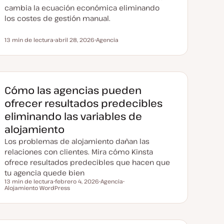
d
cambia la ecuación económica eliminando
a
los costes de gestión manual.
13 min de lectura
abril 28, 2026
Agencia
Tiempo de lectura
F
T
e
e
c
m
h
a
a
a
c
Cómo las agencias pueden
t
u
ofrecer resultados predecibles
a
l
eliminando las variables de
i
z
alojamiento
a
d
Los problemas de alojamiento dañan las
a
relaciones con clientes. Mira cómo Kinsta
ofrece resultados predecibles que hacen que
tu agencia quede bien
13 min de lectura
febrero 4, 2026
Agencia
Tiempo de lectura
Alojamiento WordPress
F
T
T
e
e
e
c
m
m
h
a
a
a
a