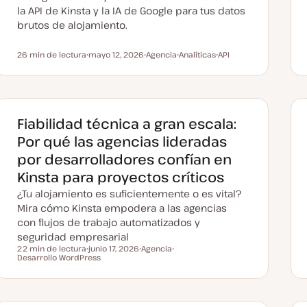
d
la API de Kinsta y la IA de Google para tus datos
a
brutos de alojamiento.
26 min de lectura
mayo 12, 2026
Agencia
Analíticas
API
Tiempo de lectura
F
T
T
T
e
e
e
e
c
m
m
m
h
a
a
a
a
a
c
Fiabilidad técnica a gran escala:
t
u
Por qué las agencias lideradas
a
l
por desarrolladores confían en
i
z
Kinsta para proyectos críticos
a
d
¿Tu alojamiento es suficientemente o es vital?
a
Mira cómo Kinsta empodera a las agencias
con flujos de trabajo automatizados y
seguridad empresarial
22 min de lectura
junio 17, 2026
Agencia
Tiempo de lectura
Desarrollo WordPress
F
T
T
e
e
e
c
m
m
h
a
a
a
a