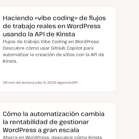
Haciendo «vibe coding» de flujos
de trabajo reales en WordPress
usando la API de Kinsta
Flujos de trabajo Vibe Coding en WordPress:
Descubre cómo usar GitHub Copilot para
automatizar la creación de sitios con la API de
Kinsta.
28 min de lectura
julio 9, 2026
Agencia
API
Tiempo de lectura
F
T
T
e
e
e
c
m
m
h
a
a
a
a
c
Cómo la automatización cambia
t
u
la rentabilidad de gestionar
a
l
WordPress a gran escala
i
z
Ahorra en WordPress: descubre cómo Kinsta
a