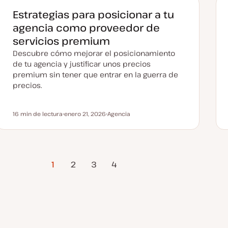
c
t
Estrategias para posicionar a tu
u
a
agencia como proveedor de
l
i
servicios premium
z
a
Descubre cómo mejorar el posicionamiento
d
a
de tu agencia y justificar unos precios
premium sin tener que entrar en la guerra de
precios.
16 min de lectura
enero 21, 2026
Agencia
Tiempo de lectura
F
T
e
e
c
m
h
a
a
a
Página
c
1
2
3
4
t
siguiente
u
a
l
i
z
a
d
a