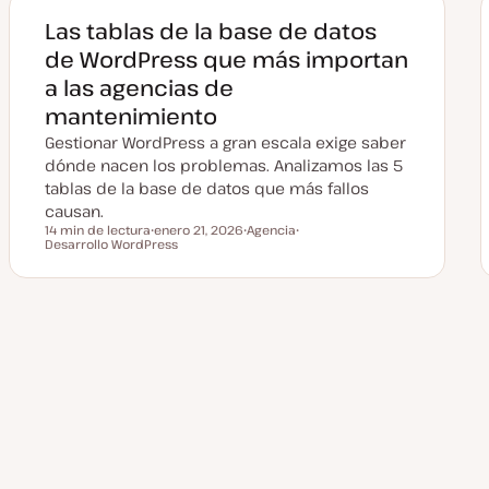
a
c
Las tablas de la base de datos
t
u
de WordPress que más importan
a
l
a las agencias de
i
z
mantenimiento
a
d
Gestionar WordPress a gran escala exige saber
a
dónde nacen los problemas. Analizamos las 5
tablas de la base de datos que más fallos
causan.
14 min de lectura
enero 21, 2026
Agencia
Tiempo de lectura
Desarrollo WordPress
F
T
T
e
e
e
c
m
m
h
a
a
a
a
c
Paginación
t
u
a
de
l
i
z
a
entradas
d
a