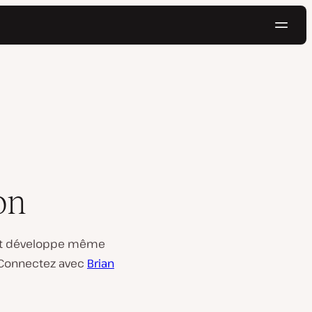
Navig
Essayer gratuitement
on
s et développe même
. Connectez avec
Brian