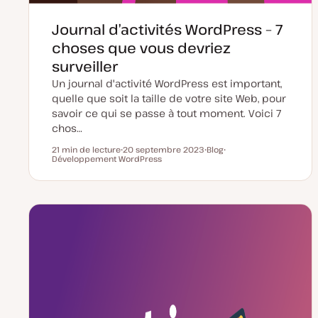
Journal d’activités WordPress – 7
choses que vous devriez
surveiller
Un journal d'activité WordPress est important,
quelle que soit la taille de votre site Web, pour
savoir ce qui se passe à tout moment. Voici 7
chos…
21 min de lecture
20 septembre 2023
Blog
Temps de lecture
Développement WordPress
D
T
S
a
y
u
t
p
j
e
e
e
d
d
t
e
e
m
p
i
u
s
b
e
l
à
i
j
c
o
a
u
t
r
i
o
n