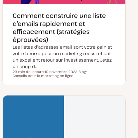
Comment construire une liste
d’emails rapidement et
efficacement (stratégies
éprouvées)
Les listes d'adresses email sont votre pain et
votre beurre pour un marketing réussi et ont
un excellent retour sur investissement. Jetez
un coup d…
23 min de lecture
10 novembre 2023
Blog
Temps de lecture
Conseils pour le marketing en ligne
D
T
S
a
y
u
t
p
j
e
e
e
d
d
t
e
e
m
p
i
u
s
b
e
l
à
i
j
c
o
a
u
t
r
i
o