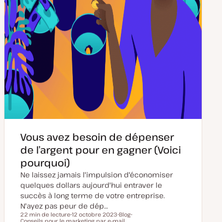
Vous avez besoin de dépenser
de l’argent pour en gagner (Voici
pourquoi)
Ne laissez jamais l'impulsion d'économiser
quelques dollars aujourd'hui entraver le
succès à long terme de votre entreprise.
N'ayez pas peur de dép…
22 min de lecture
12 octobre 2023
Blog
Temps de lecture
Conseils pour le marketing par e-mail
D
T
S