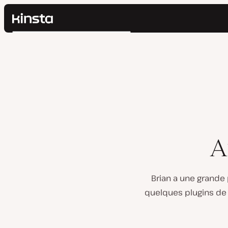
Kinsta®
Rechercher
Plateforme
Solutions
Connexion
Prix
Ressources
Contact
A
Brian a une grande
quelques plugins de 