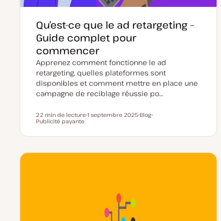
Qu’est-ce que le ad retargeting –
Guide complet pour
commencer
Apprenez comment fonctionne le ad
retargeting, quelles plateformes sont
disponibles et comment mettre en place une
campagne de reciblage réussie po…
22 min de lecture
1 septembre 2025
Blog
Temps de lecture
Publicité payante
D
T
S
a
y
u
t
p
j
e
e
e
d
d
t
e
e
m
p
i
u
s
b
e
l
à
i
j
c
o
a
u
t
r
i
o