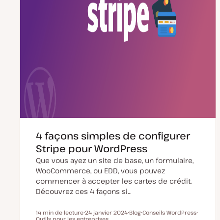
4 façons simples de configurer
Stripe pour WordPress
Que vous ayez un site de base, un formulaire,
WooCommerce, ou EDD, vous pouvez
commencer à accepter les cartes de crédit.
Découvrez ces 4 façons si…
14 min de lecture
24 janvier 2024
Blog
Conseils WordPress
Temps de lecture
Outils pour les entreprises
D
T
S
S