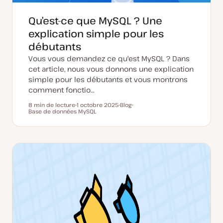
Qu’est-ce que MySQL ? Une
explication simple pour les
débutants
Vous vous demandez ce qu'est MySQL ? Dans
cet article, nous vous donnons une explication
simple pour les débutants et vous montrons
comment fonctio…
8 min de lecture
1 octobre 2025
Blog
Temps de lecture
Base de données MySQL
D
T
S
a
y
u
t
p
j
e
e
e
d
d
t
e
e
m
p
i
u
s
b
e
l
à
i
j
c
o
a
u
t
r
i
o
n