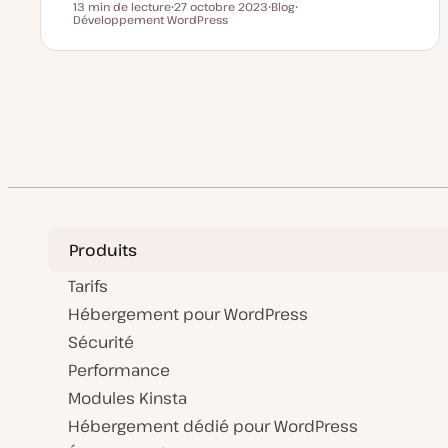
13 min de lecture
27 octobre 2023
Blog
Temps de lecture
Développement WordPress
D
T
S
a
y
u
t
p
j
e
e
e
d
d
t
e
e
m
p
Page
Pagination
i
u
s
b
p
e
l
des
à
i
j
c
o
a
u
t
publications
r
i
o
n
Produits
Tarifs
Hébergement pour WordPress
Sécurité
Performance
Modules Kinsta
Hébergement dédié pour WordPress