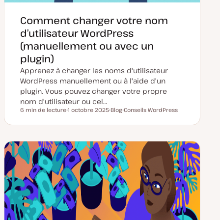
Comment changer votre nom
d’utilisateur WordPress
(manuellement ou avec un
plugin)
Apprenez à changer les noms d'utilisateur
WordPress manuellement ou à l'aide d'un
plugin. Vous pouvez changer votre propre
nom d'utilisateur ou cel…
6 min de lecture
1 octobre 2025
Blog
Conseils WordPress
Temps de lecture
D
T
S
a
y
u
t
p
j
e
e
e
d
d
t
e
e
m
p
i
u
s
b
e
l
à
i
j
c
o
a
u
t
r
i
o
n