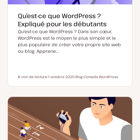
Qu’est-ce que WordPress ?
Expliqué pour les débutants
Qu'est-ce que WordPress ? Dans son cœur,
WordPress est le moyen le plus simple et le
plus populaire de créer votre propre site web
ou blog. Apprene…
8 min de lecture
1 octobre 2025
Blog
Conseils WordPress
Temps de lecture
D
T
S
a
y
u
t
p
j
e
e
e
d
d
t
e
e
m
p
i
u
s
b
e
l
à
i
j
c
o
a
u
t
r
i