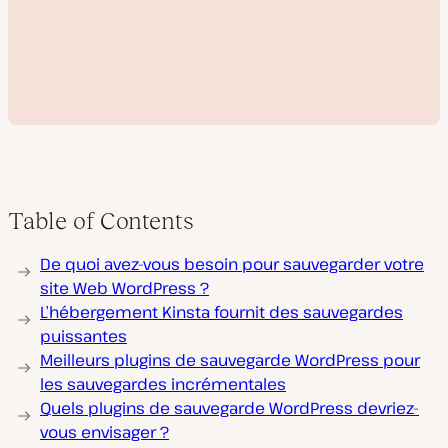
Table of Contents
L
De quoi avez-vous besoin pour sauvegarder votre
i
r
site Web WordPress ?
e
L’hébergement Kinsta fournit des sauvegardes
l
a
puissantes
v
Meilleurs plugins de sauvegarde WordPress pour
i
d
les sauvegardes incrémentales
é
o
Quels plugins de sauvegarde WordPress devriez-
vous envisager ?