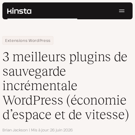
Navig
Kinsta®
Rechercher
Plateforme
Solutions
Connexion
Essayer gratuitement
Home
Centre de ressources
Blog
3 meilleurs plugins de sauvegarde incrémentale WordPress (éco
Extensions WordPress
Prix
Ressources
3 meilleurs plugins de
Contact
sauvegarde
incrémentale
WordPress (économie
d’espace et de vitesse)
Auteur
Brian Jackson
Mis à jour
26 juin 2026