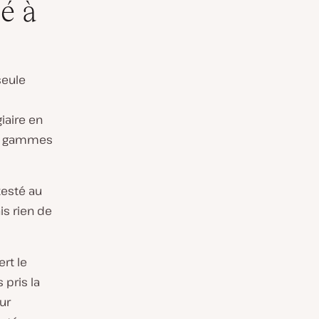
é à
seule
iaire en
mes gammes
testé au
s rien de
ert le
 pris la
ur