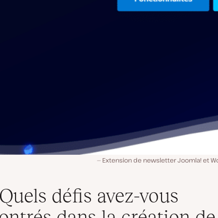
Extension de newsletter Joomla! et W
 Quels défis avez-vous
ontrés dans la création de