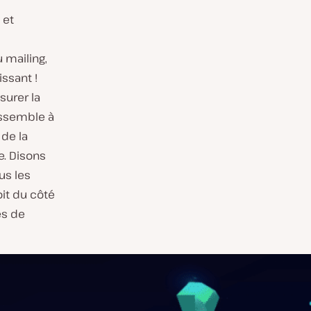
 et
 mailing,
ssant !
surer la
essemble à
 de la
e. Disons
us les
it du côté
es de