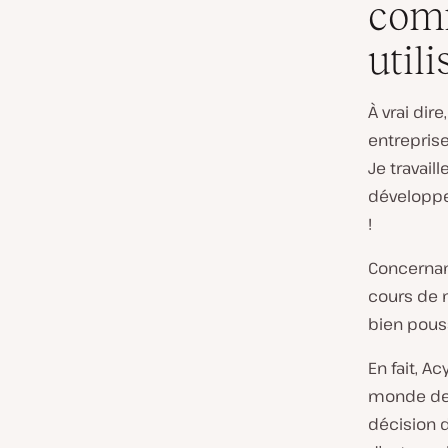
com
util
À vrai dir
entreprise
Je travail
développe
!
Concernant
cours de 
bien pous
En fait, A
monde des 
décision d