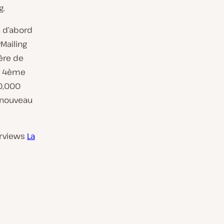
g.
a d’abord
Mailing
ère de
et 4ème
40,000
n nouveau
terviews
La