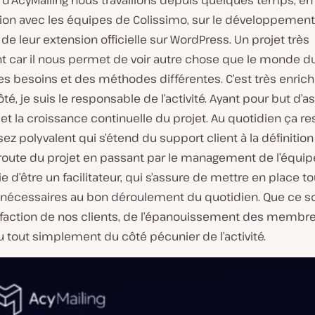
 d’AcyMailing nous travaillons depuis quelques temps, en
tion avec les équipes de Colissimo, sur le développement
n de leur extension officielle sur WordPress. Un projet très
t car il nous permet de voir autre chose que le monde du
s besoins et des méthodes différentes. C’est très enrichi
é, je suis le responsable de l’activité. Ayant pour but d’as
et la croissance continuelle du projet. Au quotidien ça r
sez polyvalent qui s’étend du support client à la définition
 route du projet en passant par le management de l’équip
ie d’être un facilitateur, qui s’assure de mettre en place to
nécessaires au bon déroulement du quotidien. Que ce so
isfaction de nos clients, de l’épanouissement des membr
u tout simplement du côté pécunier de l’activité.