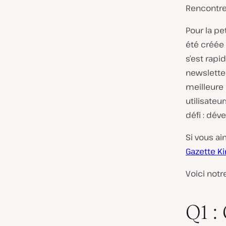
Rencontre
Pour la pe
été créée 
s’est rap
newslette
meilleure
utilisateu
défi : dév
Si vous ai
Gazette Ki
Voici notr
Q1 :