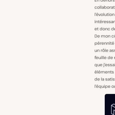
En dehors
collabora
l’évolutio
intéressan
et donc de
De mon côt
pérennité 
un rôle as
feuille de
que j’essa
éléments 
de la sat
l’équipe o