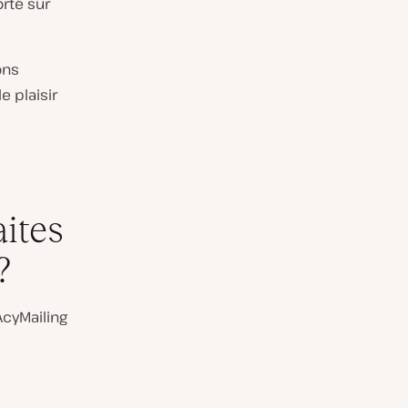
orté sur
ons
 plaisir
aites
?
AcyMailing