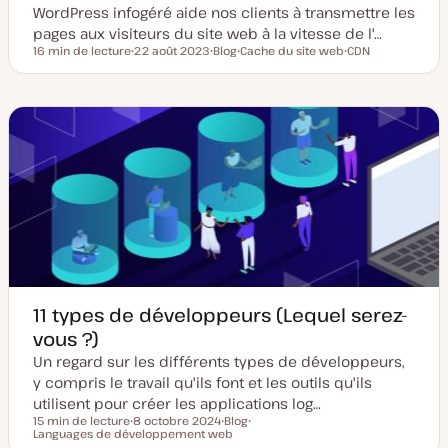
WordPress infogéré aide nos clients à transmettre les
pages aux visiteurs du site web à la vitesse de l'…
16 min de lecture
22 août 2023
Blog
Cache du site web
CDN
Temps de lecture
D
T
S
S
a
y
u
u
t
p
j
j
e
e
e
e
d
d
t
t
e
e
m
p
i
u
s
b
e
l
à
i
j
c
o
a
u
t
r
i
o
n
11 types de développeurs (Lequel serez-
vous ?)
Un regard sur les différents types de développeurs,
y compris le travail qu'ils font et les outils qu'ils
utilisent pour créer les applications log…
15 min de lecture
8 octobre 2024
Blog
Temps de lecture
Languages de développement web
D
T
S
a
y
u