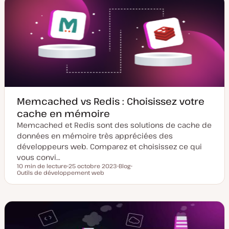
m
p
i
u
s
b
e
l
à
i
j
c
o
a
u
t
r
i
o
n
Memcached vs Redis : Choisissez votre
cache en mémoire
Memcached et Redis sont des solutions de cache de
données en mémoire très appréciées des
développeurs web. Comparez et choisissez ce qui
vous convi…
10 min de lecture
25 octobre 2023
Blog
Temps de lecture
Outils de développement web
D
T
S
a
y
u
t
p
j
e
e
e
d
d
t
e
e
m
p
i
u
s
b