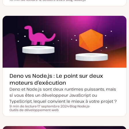
Temps de lecture
D
T
S
a
y
u
t
p
j
e
e
e
d
d
t
e
e
m
p
i
u
s
b
e
l
à
i
j
c
o
a
u
t
r
i
o
n
Deno vs Node.js : Le point sur deux
moteurs d’exécution
Deno et Node.js sont deux runtimes puissants, mais
si vous êtes un développeur JavaScript ou
TypeScript, lequel convient le mieux à votre projet ?
9 min de lecture
17 septembre 2024
Blog
Node.js
Temps de lecture
Outils de développement web
D
T
S
S
a
y
u
u
t
p
j
j
e
e
e
e
d
d
t
t
e
e