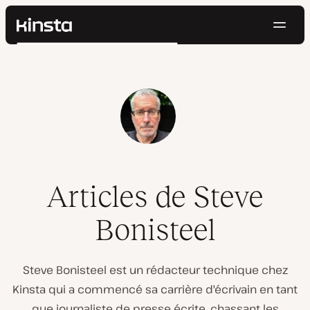
Navig
Kinsta®
Rechercher
Plateforme
Solutions
Connexion
Essayer gratuitement
Prix
Ressources
Contact
Articles de Steve
Bonisteel
Steve Bonisteel est un rédacteur technique chez
Kinsta qui a commencé sa carrière d'écrivain en tant
que journaliste de presse écrite, chassant les