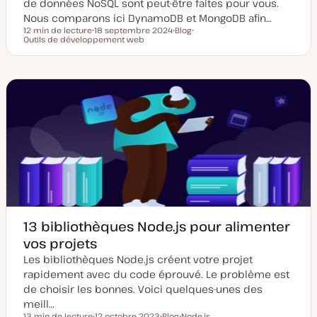
de données NoSQL sont peut-être faites pour vous.
Nous comparons ici DynamoDB et MongoDB afin…
12 min de lecture
18 septembre 2024
Blog
Temps de lecture
Outils de développement web
D
T
S
a
y
u
t
p
j
e
e
e
d
d
t
e
e
m
p
i
u
s
b
e
l
à
i
j
c
o
a
u
t
r
i
o
n
13 bibliothèques Node.js pour alimenter
vos projets
Les bibliothèques Node.js créent votre projet
rapidement avec du code éprouvé. Le problème est
de choisir les bonnes. Voici quelques-unes des
meill…
13 min de lecture
12 octobre 2023
Blog
Node.js