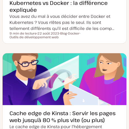
Kubernetes vs Docker : la différence
expliquée
Vous avez du mal à vous décider entre Docker et
Kubernetes ? Vous n'êtes pas le seul. Ils sont
tellement différents qu'il est difficile de les comp…
9 min de lecture
22 août 2023
Blog
Docker
Temps de lecture
Outils de développement web
D
T
S
S
a
y
u
u
t
p
j
j
e
e
e
e
d
d
t
t
e
e
m
p
i
u
s
b
e
l
à
i
j
c
o
a
u
t
r
i
o
n
Cache edge de Kinsta : Servir les pages
web jusqu’à 80 % plus vite (ou plus)
Le cache edge de Kinsta pour l'hébergement