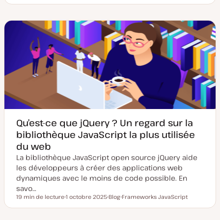
t
p
j
e
e
e
d
d
t
e
e
m
p
i
u
s
b
e
l
à
i
j
c
o
a
u
t
r
i
o
n
Qu’est-ce que jQuery ? Un regard sur la
bibliothèque JavaScript la plus utilisée
du web
La bibliothèque JavaScript open source jQuery aide
les développeurs à créer des applications web
dynamiques avec le moins de code possible. En
savo…
19 min de lecture
1 octobre 2025
Blog
Frameworks JavaScript
Temps de lecture
D
T
S
a
y
u
t
p
j