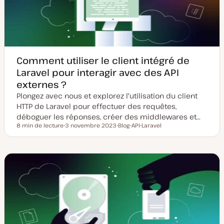
j
c
o
a
u
t
r
i
o
n
Comment utiliser le client intégré de
Laravel pour interagir avec des API
externes ?
Plongez avec nous et explorez l'utilisation du client
HTTP de Laravel pour effectuer des requêtes,
déboguer les réponses, créer des middlewares et…
8 min de lecture
3 novembre 2023
Blog
API
Laravel
Temps de lecture
D
T
S
S
a
y
u
u
t
p
j
j
e
e
e
e
d
d
t
t
e
e
m
p
i
u
s
b
e
l
à
i
j
c
o
a
u
t
r
i