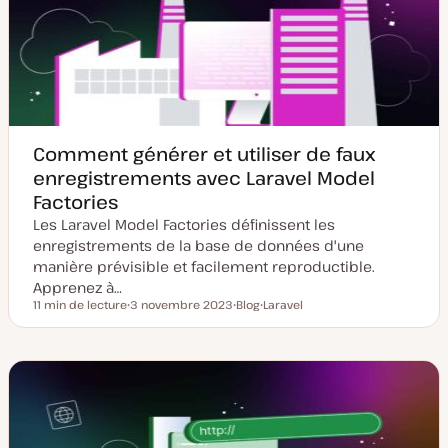
e
l
à
i
j
c
o
a
u
t
r
i
o
n
Comment générer et utiliser de faux
enregistrements avec Laravel Model
Factories
Les Laravel Model Factories définissent les
enregistrements de la base de données d'une
manière prévisible et facilement reproductible.
Apprenez à…
11 min de lecture
3 novembre 2023
Blog
Laravel
Temps de lecture
D
T
S
a
y
u
t
p
j
e
e
e
d
d
t
e
e
m
p
i
u
s
b
e
l
à
i