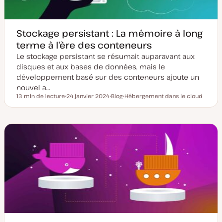
o
n
Stockage persistant : La mémoire à long
terme à l’ère des conteneurs
Le stockage persistant se résumait auparavant aux
disques et aux bases de données, mais le
développement basé sur des conteneurs ajoute un
nouvel a…
13 min de lecture
24 janvier 2024
Blog
Hébergement dans le cloud
Temps de lecture
D
T
S
a
y
u
t
p
j
e
e
e
d
d
t
e
e
m
p
i
u
s
b
e
l
à
i
j
c
o
a
u
t
r
i
o
n