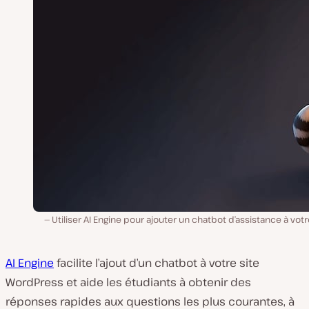
Utiliser AI Engine pour ajouter un chatbot d’assistance à votr
AI Engine
facilite l’ajout d’un chatbot à votre site
WordPress et aide les étudiants à obtenir des
réponses rapides aux questions les plus courantes, à