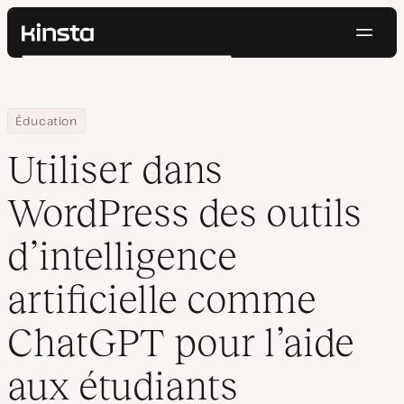
Navig
Kinsta®
Rechercher
Plateforme
Solutions
Connexion
Essayer gratuitement
Home
Centre de ressources
Blog
Utiliser dans WordPress des outils d’intelligence artificielle co
Éducation
Prix
Ressources
Utiliser dans
Contact
WordPress des outils
d’intelligence
artificielle comme
ChatGPT pour l’aide
aux étudiants