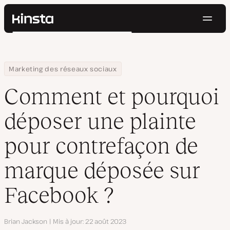
Navig
Kinsta®
Rechercher
Plateforme
Solutions
Connexion
Essayer gratuitement
Home
Centre de ressources
Blog
Comment et pourquoi déposer une plainte pour contrefaçon d
Marketing des réseaux sociaux
Prix
Ressources
Comment et pourquoi
Contact
déposer une plainte
pour contrefaçon de
marque déposée sur
Facebook ?
Auteur
Brian Jackson
Mis à jour
22 août 2023