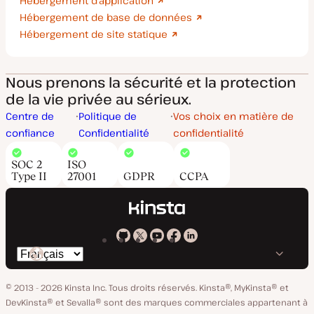
Hébergement d'application
Hébergement de base de données
Hébergement de site statique
Nous prenons la sécurité et la protection
de la vie privée au sérieux.
Centre de
Politique de
Vos choix en matière de
confiance
Confidentialité
confidentialité
SOC 2
ISO
Type II
27001
GDPR
CCPA
Kinsta
Kinsta
Kinsta
Kinsta
Kinsta
Changer
sur
sur
sur
sur
sur
de
GitHub
X
YouTube
Facebook
LinkedIn
© 2013 - 2026 Kinsta Inc. Tous droits réservés.
Kinsta®, MyKinsta® et
langue
DevKinsta® et Sevalla® sont des marques commerciales appartenant à