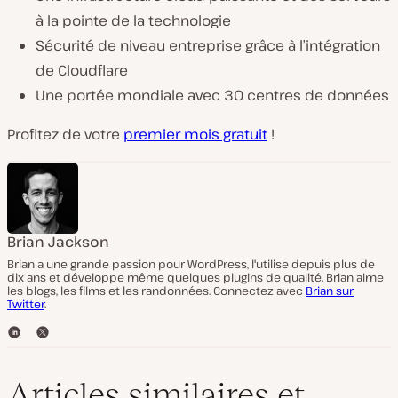
à la pointe de la technologie
Sécurité de niveau entreprise grâce à l’intégration
de Cloudflare
Une portée mondiale avec 30 centres de données
Profitez de votre
premier mois gratuit
!
Brian Jackson
Brian a une grande passion pour WordPress, l'utilise depuis plus de
dix ans et développe même quelques plugins de qualité. Brian aime
les blogs, les films et les randonnées. Connectez avec
Brian sur
Twitter
.
L
T
i
w
n
i
k
t
Articles similaires et