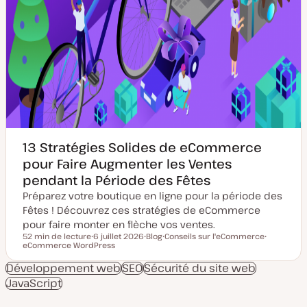
13 Stratégies Solides de eCommerce
pour Faire Augmenter les Ventes
pendant la Période des Fêtes
Préparez votre boutique en ligne pour la période des
Fêtes ! Découvrez ces stratégies de eCommerce
pour faire monter en flèche vos ventes.
52 min de lecture
6 juillet 2026
Blog
Conseils sur l'eCommerce
Temps de lecture
eCommerce WordPress
D
T
S
S
a
y
u
u
t
p
j
j
Développement web
SEO
Sécurité du site web
e
e
e
e
JavaScript
d
d
t
t
e
e
m
p