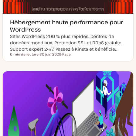
Hébergement haute performance pour
WordPress
Sites WordPress 200 % plus rapides. Centres de
données mondiaux. Protection SSL et DDoS gratuite.
Support expert 24/7. Passez à Kinsta et bénéficie…
6 min de lecture
30 juin 2026
Page
Temps de lecture
D
T
a
y
t
p
e
e
d
d
e
e
m
p
i
u
s
b
e
l
à
i
j
c
o
a
u
t
r
i
o
n