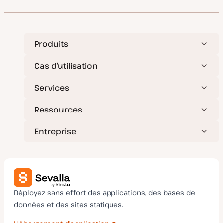
i
u
s
b
e
l
à
i
j
c
o
a
u
t
Produits
r
i
o
n
Cas d’utilisation
Services
Ressources
Entreprise
Déployez sans effort des applications, des bases de
données et des sites statiques.