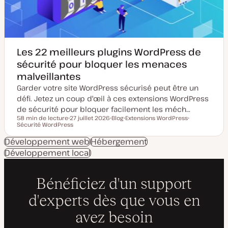
o
a
u
t
r
i
o
n
Les 22 meilleurs plugins WordPress de
sécurité pour bloquer les menaces
malveillantes
Garder votre site WordPress sécurisé peut être un
défi. Jetez un coup d'œil à ces extensions WordPress
de sécurité pour bloquer facilement les méch…
58 min de lecture
27 juillet 2026
Blog
Extensions WordPress
Temps de lecture
Sécurité WordPress
D
T
S
S
a
y
u
u
t
p
j
j
Développement web
Hébergement
e
e
e
e
Développement local
d
d
t
t
e
e
m
p
i
u
s
b
e
l
à
i
j
c
o
a
u
t
r
i
o