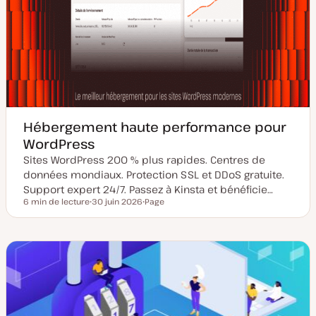
Hébergement haute performance pour
WordPress
Sites WordPress 200 % plus rapides. Centres de
données mondiaux. Protection SSL et DDoS gratuite.
Support expert 24/7. Passez à Kinsta et bénéficie…
6 min de lecture
30 juin 2026
Page
Temps de lecture
D
T
a
y
t
p
e
e
d
d
e
e
m
p
i
u
s
b
e
l
à
i
j
c