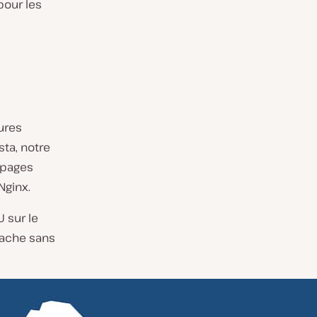
pour les
ures
ta, notre
 pages
Nginx.
 sur le
 cache sans