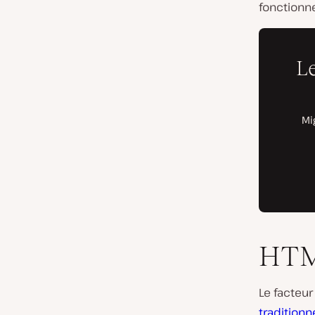
fonctionn
HTM
Le facteur
tradition