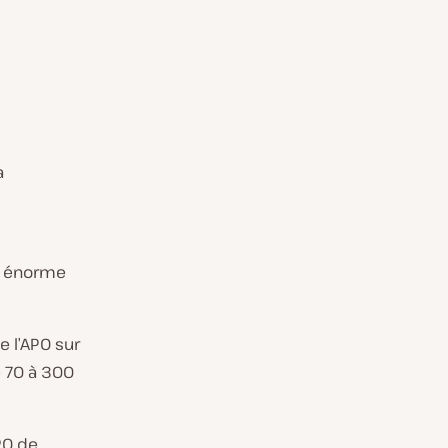
a
n énorme
e l’APO sur
e 70 à 300
PO de