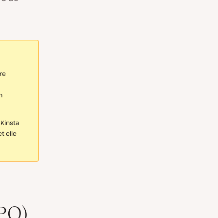
re
n
Kinsta
t elle
APO)