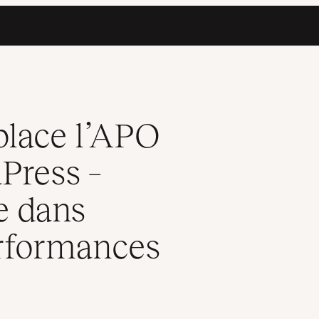
e plongée profonde dans l’amélioration des performances jusqu’
lace l’APO
Press –
e dans
erformances