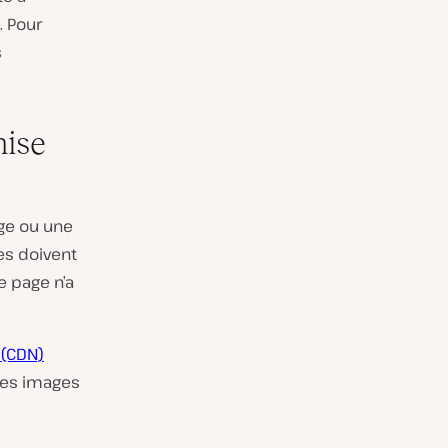
. Pour
s
mise
age ou une
es doivent
 page n’a
 (CDN)
, les images