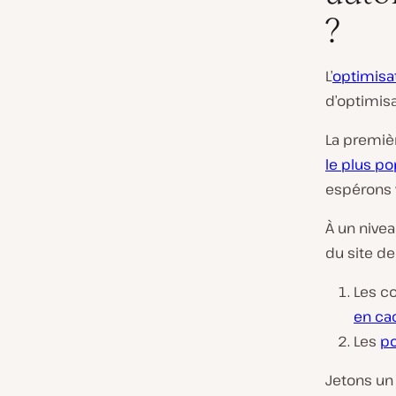
?
L’
optimisa
d’optimis
La premièr
le plus po
espérons v
À un nive
du site d
Les c
en ca
Les
po
Jetons un