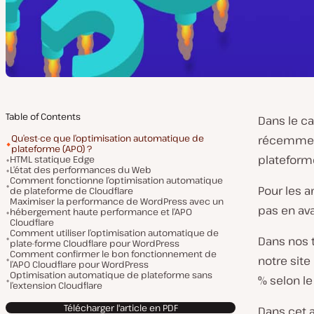
Table of Contents
Dans le ca
Qu’est-ce que l’optimisation automatique de
récemment
plateforme (APO) ?
plateforme
HTML statique Edge
L’état des performances du Web
Comment fonctionne l’optimisation automatique
Pour les 
de plateforme de Cloudflare
Maximiser la performance de WordPress avec un
pas en av
hébergement haute performance et l’APO
Cloudflare
Comment utiliser l’optimisation automatique de
Dans nos t
plate-forme Cloudflare pour WordPress
Comment confirmer le bon fonctionnement de
notre sit
l’APO Cloudflare pour WordPress
Optimisation automatique de plateforme sans
% selon le 
l’extension Cloudflare
Télécharger l'article en PDF
Dans cet a