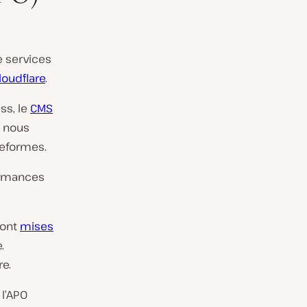
e services
loudflare
.
ss, le
CMS
r, nous
teformes.
formances
sont
mises
.
re.
l’APO