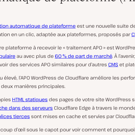
tion automatique de plateforme
est une nouvelle suite d
ation en un clic, adaptée aux plateformes, proposés par
C
e plateforme à recevoir le « traitement APO » est WordPre
pulaire
au avec plus de
60 % de part de marché
. À l’aveni
oir des services APO similaires pour d’autres
CMS
et pla
au élevé, l’APO WordPress de Cloudflare améliore les per
e deux manières principales.
opies
HTML statiques
des pages de votre site WordPress 
che dans des serveurs
Cloudflare Edge à travers le monde
lices tierces
sont mises en cache et servies par Cloudfla
 coup d’œil sous le capot pour voir comment et pourquoi 