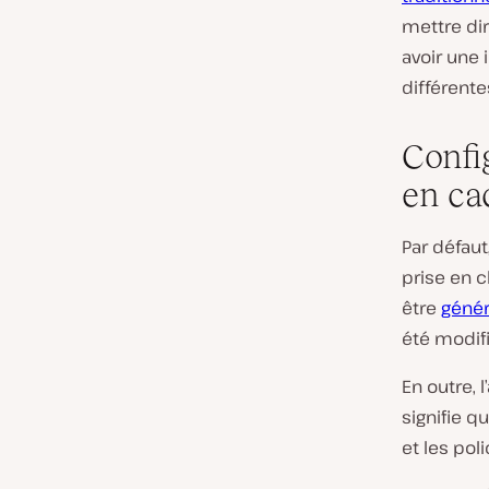
mettre di
avoir une 
différente
Confi
en ca
Par défau
prise en c
être
géné
été modifi
En outre, 
signifie 
et les pol