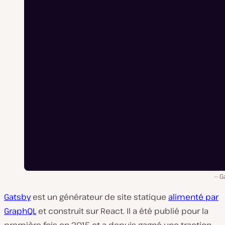
G
Gatsby
est un générateur de site statique
alimenté par
GraphQL
et construit sur React. Il a été publié pour la