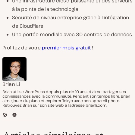
Une infrastructure cloud puissante et des serveurs
à la pointe de la technologie
Sécurité de niveau entreprise grâce à l’intégration
de Cloudflare
Une portée mondiale avec 30 centres de données
Profitez de votre
premier mois gratuit
!
Brian Li
Brian utilise WordPress depuis plus de 10 ans et aime partager ses
connaissances avec la communauté. Pendant son temps libre, Brian
aime jouer du piano et explorer Tokyo avec son appareil photo.
Retrouvez Brian sur son site web à l'adresse brianli.com.
S
T
i
w
t
i
e
t