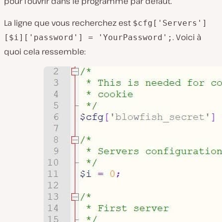
pour l’ouvrir dans le programme par défaut.
La ligne que vous recherchez est
$cfg['Servers']
. Voici à
[$i]['password'] = 'YourPassword';
quoi cela ressemble: