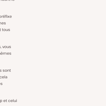
préfixe
èmes
t tous
, vous
 thèmes
ls sont
 cela
es
et celui
p