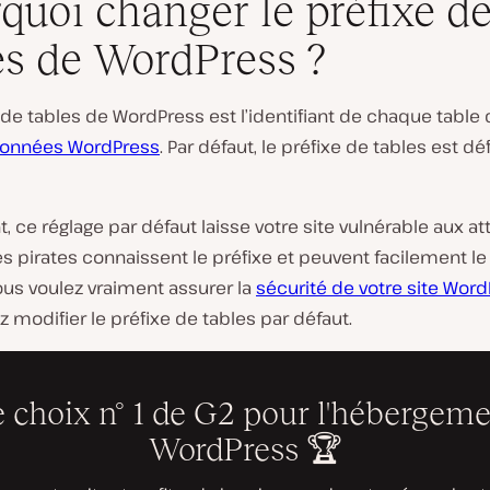
quoi changer le préfixe d
es de WordPress ?
 de tables de WordPress est l’identifiant de chaque table 
L
données WordPress
. Par défaut, le préfixe de tables est déf
i
r
e
l
 ce réglage par défaut laisse votre site vulnérable aux a
a
s pirates connaissent le préfixe et peuvent facilement le 
v
i
ous voulez vraiment assurer la
sécurité de votre
site Word
d
é
 modifier le préfixe de tables par défaut.
o