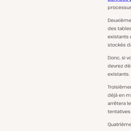
processus,
Deuxièmem
des table
existants 
stockés da
Donc, si v
devrez dés
existants.
Troisièmem
déjà en me
arrêtera l
tentatives
Quatrièmem