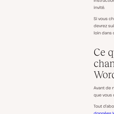
instructio
invité.
Si vous ch
devrez su
loin dans c
Ce q
chan
Wor
Avant de m
que vous 
Tout d’ab
données 