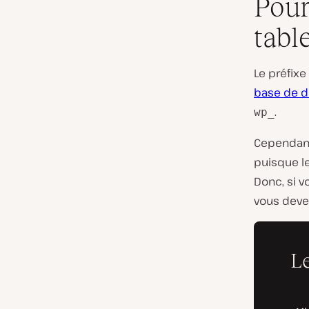
Pour
tabl
Le préfixe
base de 
.
wp_
Cependant,
puisque le
Donc, si v
vous devez