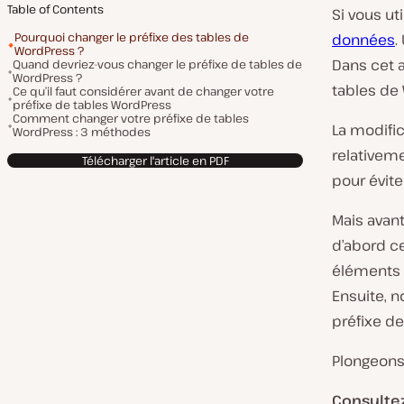
Table of Contents
Si vous ut
Pourquoi changer le préfixe des tables de
données
.
WordPress ?
Dans cet 
Quand devriez-vous changer le préfixe de tables de
WordPress ?
tables de
Ce qu’il faut considérer avant de changer votre
préfixe de tables WordPress
Comment changer votre préfixe de tables
La modifi
WordPress : 3 méthodes
relativeme
Télécharger l'article en PDF
pour évite
Mais avan
d’abord c
éléments 
Ensuite, 
préfixe de
Plongeons-
Consulte