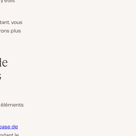
 y êtes
tant, vous
rons plus
de
s
s éléments
 base de
ndant le