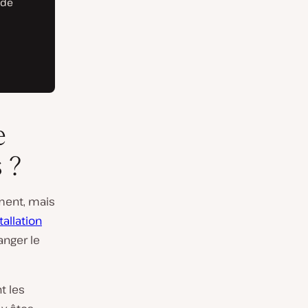
e
 ?
ment, mais
tallation
anger le
t les