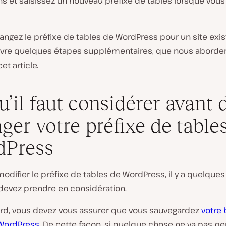
ns et saisissez un nouveau préfixe de tables lorsque vous
angez le préfixe de tables de WordPress pour un site exis
ivre quelques étapes supplémentaires, que nous aborde
et article.
u’il faut considérer avant 
ger votre préfixe de table
dPress
odifier le préfixe de tables de WordPress, il y a quelque
devez prendre en considération.
ord, vous devez vous assurer que vous sauvegardez
votre
WordPress
. De cette façon, si quelque chose ne va pas pe