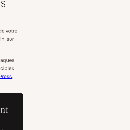
es
de votre
ini sur
ttaques
cibler.
Press
,