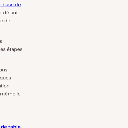
re base de
r défaut.
xe de
s
 les étapes
sons
lques
tion.
s-même le
 de table