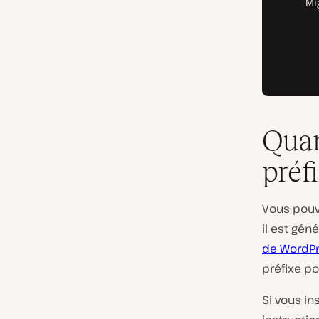
Quan
préf
Vous pouv
il est gé
de WordP
préfixe po
Si vous in