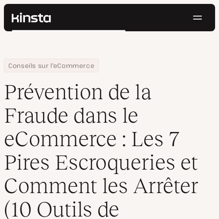
Navig
Kinsta®
Rechercher
Plateforme
Solutions
Connexion
Essayer gratuitement
Home
Centre de ressources
Blog
Prévention de la Fraude dans le eCommerce : Les 7 Pires Escroqu
Conseils sur l'eCommerce
Prix
Ressources
Prévention de la
Contact
Fraude dans le
eCommerce : Les 7
Pires Escroqueries et
Comment les Arrêter
(10 Outils de