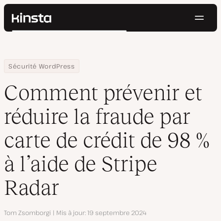
Navig
Kinsta®
Rechercher
Plateforme
Solutions
Connexion
Essayer gratuitement
Home
Centre de ressources
Blog
Comment prévenir et réduire la fraude par carte de crédit de 98 
Sécurité WordPress
Prix
Ressources
Comment prévenir et
Contact
réduire la fraude par
carte de crédit de 98 %
à l’aide de Stripe
Radar
Auteur
Tom Zsomborgi
Mis à jour
19 septembre 2024