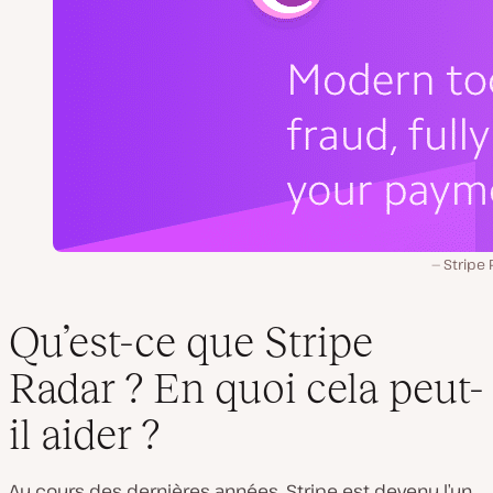
Stripe 
Qu’est-ce que Stripe
Radar ? En quoi cela peut-
il aider ?
Au cours des dernières années, Stripe est devenu l’un