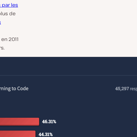
 par les
plus de
s
 en 2011
s.