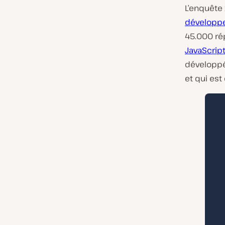
L’enquête
développe
45.000 rép
JavaScrip
développé
et qui es