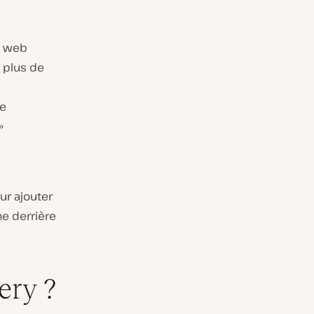
t web
a plus de
de
»
ur ajouter
he derrière
ery ?