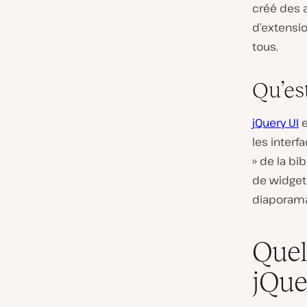
créé des a
d’extensio
tous.
Qu’es
jQuery UI
e
les interf
» de la bi
de widget
diaporama
Quel
jQue