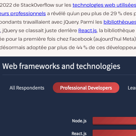
 2022 de StackOverflow sur les
technologies web utilisées
urs professionnels
a révélé qu’un peu plus de 29 % des 
ondants travaillaient avec jQuery. Parmi les
bibliothèque
t
, jQuery se classait juste derrière
React.js
, la bibliothèque
e pour la première fois chez Facebook (aujourd’hui Meta)
t désormais adoptée par plus de 44 % de ces développeur