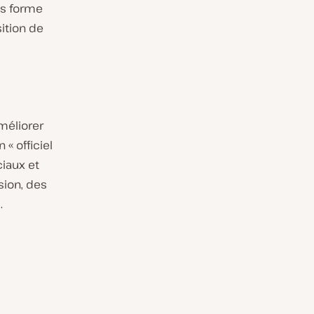
us forme
sition de
méliorer
« officiel
ciaux et
sion, des
.