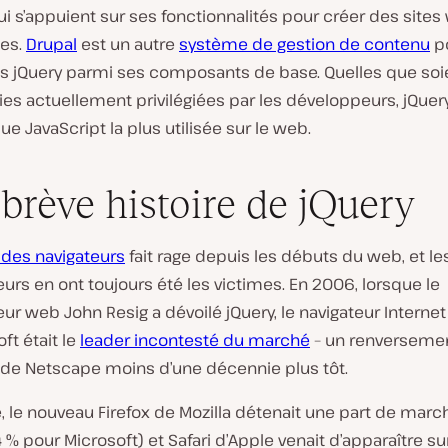
i s’appuient sur ses fonctionnalités pour créer des site
es.
Drupal
est un autre
système de gestion de contenu
po
lus jQuery parmi ses composants de base. Quelles que soi
es actuellement privilégiées par les développeurs, jQuery
ue JavaScript la
plus utilisée
sur le web.
brève histoire de jQuery
e des navigateurs
fait rage depuis les débuts du web, et le
rs en ont toujours été les victimes. En 2006, lorsque le
r web John Resig a dévoilé jQuery, le navigateur Internet
ft était le
leader incontesté du marché
– un renverseme
e de Netscape moins d’une décennie plus tôt.
, le nouveau Firefox de Mozilla détenait une part de marc
 % pour Microsoft) et Safari d’Apple venait d’apparaître su