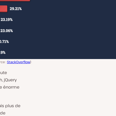
rce :
StackOverflow
)
oute
h, jQuery
une énorme
is plus de
 de