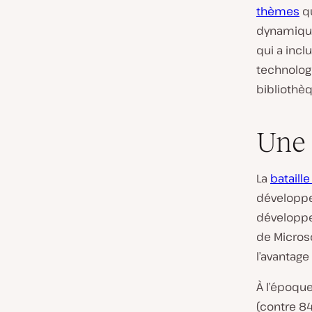
thèmes
qu
dynamiqu
qui a inc
technologi
bibliothèq
Une 
La
bataill
développeu
développeu
de Microso
l’avantag
À l’époque
(contre 84