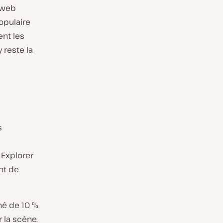
s web
pulaire
ent les
 reste la
s
 Explorer
nt de
hé de 10 %
r la scène.