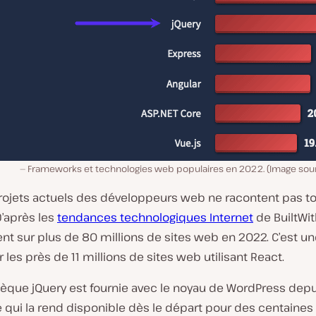
Frameworks et technologies web populaires en 2022. (Image sou
projets actuels des développeurs web ne racontent pas t
 D’après les
tendances technologiques Internet
de BuiltWit
ent sur plus de 80 millions de sites web en 2022. C’est 
 les près de 11 millions de sites web utilisant React.
hèque jQuery est fournie avec le noyau de WordPress depu
e qui la rend disponible dès le départ pour des centaines