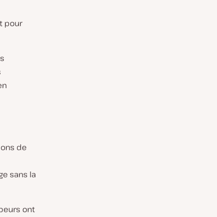
t pour
es
s
en
ions de
ge sans la
ppeurs ont