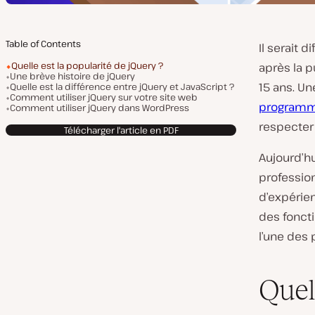
Table of Contents
Il serait d
Quelle est la popularité de jQuery ?
après la p
Une brève histoire de jQuery
15 ans. Un
Quelle est la différence entre jQuery et JavaScript ?
Comment utiliser jQuery sur votre site web
programma
Comment utiliser jQuery dans WordPress
respecter 
Télécharger l'article en PDF
Aujourd’hu
professio
d’expérie
des foncti
l’une des
Quel