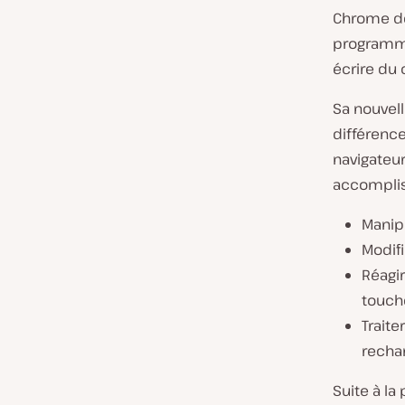
Chrome de 
programme
écrire du 
Sa nouvel
différenc
navigateur
accomplis
Manip
Modif
Réagir
touch
Traite
recha
Suite à la