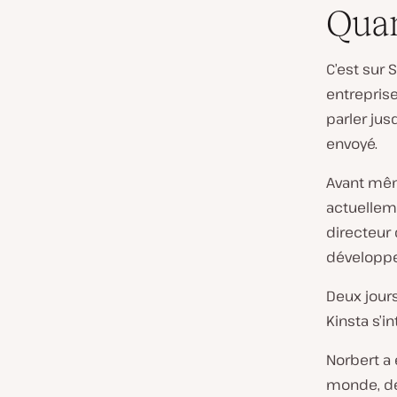
Quan
C’est sur 
entreprise
parler jusq
envoyé.
Avant mêm
actuellem
directeur 
développ
Deux jours
Kinsta s’i
Norbert a 
monde, de 