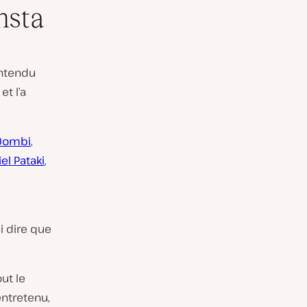
nsta
entendu
et l’a
 Dombi
,
el Pataki
,
i dire que
ut le
entretenu,