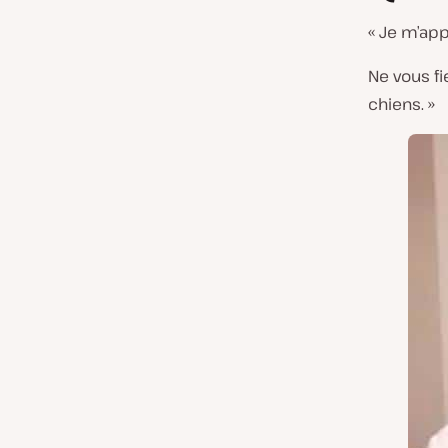
« Je m’app
Ne vous fi
chiens. »