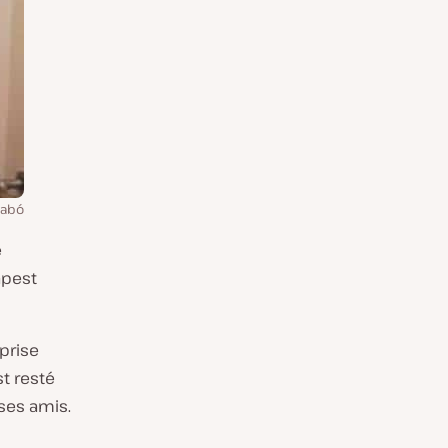
zabó
e
apest
prise
st resté
ses amis.