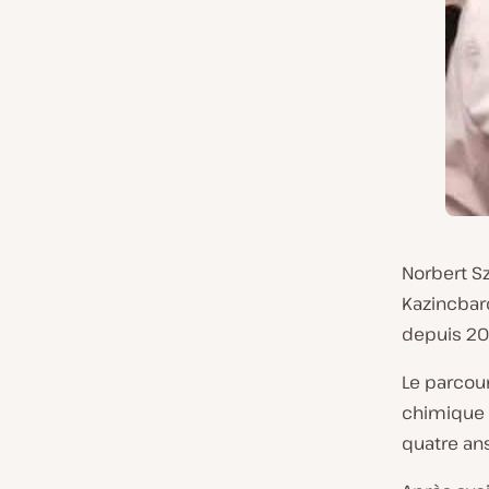
Norbert Sz
Kazincbarc
depuis 20
Le parcou
chimique h
quatre an