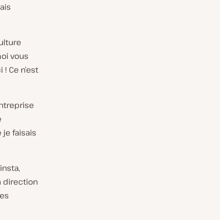
ais
ulture
moi vous
 ! Ce n’est
entreprise
e
je faisais
nsta,
a direction
ses