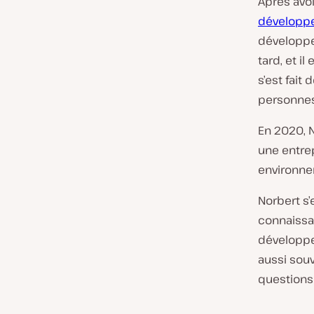
Après avo
développ
développe
tard, et i
s’est fait 
personnes
En 2020, N
une entrep
environne
Norbert s
connaissa
développe
aussi souv
questions 