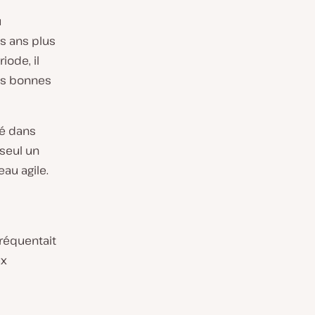
u
s ans plus
iode, il
des bonnes
té dans
 seul un
veau
agile
.
réquentait
ux