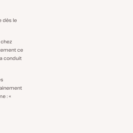
e dès le
 chez
tement
ce
’a conduit
es
rtainement
e : «