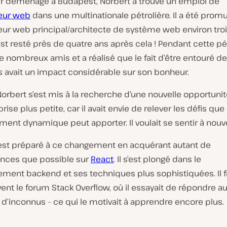
ir déménagé à Budapest, Norbert a trouvé un emploi de
eur web
dans une multinationale pétrolière. Il a été prom
ur web principal/architecte de système web environ troi
l est resté près de quatre ans après cela ! Pendant cette pér
de
nombreux
amis et a réalisé que le fait d’être entouré 
 avait un impact considérable sur son bonheur.
orbert s’est mis à la recherche d’une nouvelle opportuni
rise plus petite, car il avait envie de relever les défis que
ment dynamique peut apporter. Il voulait se sentir à nou
’est préparé à ce changement en acquérant autant de
nces que possible sur
React
. Il s’est plongé dans le
ment backend et ses techniques plus sophistiquées. Il f
ent le forum Stack Overflow, où il essayait de répondre a
d’inconnus – ce qui le motivait à apprendre encore plus.