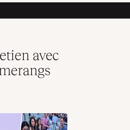
 Kinsta
retien avec
omerangs