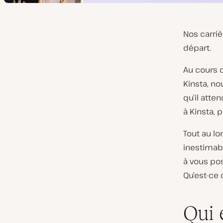
Nos carriè
départ.
Au cours 
Kinsta, n
qu’il atte
à Kinsta, p
Tout au l
inestimabl
à vous pos
Qu’est-ce
Qui 