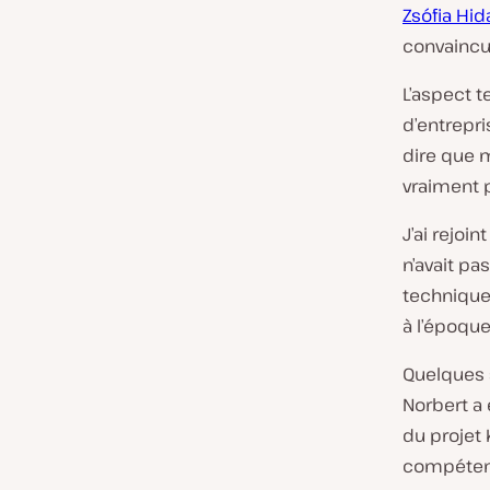
Zsófia Hid
convaincu 
L’aspect t
d’entrepri
dire que m
vraiment 
J’ai rejoi
n’avait p
technique 
à l’époque
Quelques 
Norbert a 
du projet 
compétence