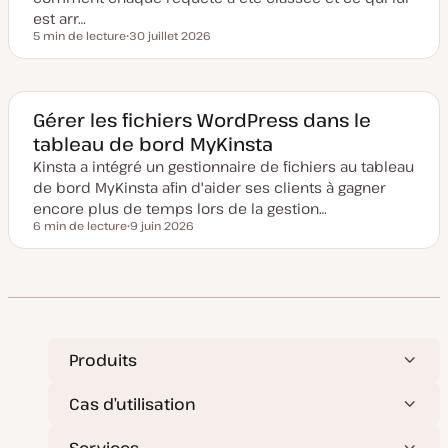
est arr…
5 min de lecture
30 juillet 2026
Temps de lecture
D
a
t
e
d
e
Gérer les fichiers WordPress dans le
m
tableau de bord MyKinsta
i
s
Kinsta a intégré un gestionnaire de fichiers au tableau
e
à
de bord MyKinsta afin d'aider ses clients à gagner
j
o
encore plus de temps lors de la gestion…
u
6 min de lecture
9 juin 2026
r
Temps de lecture
D
a
t
e
d
e
m
i
s
e
Produits
à
j
o
Cas d’utilisation
u
r
Services