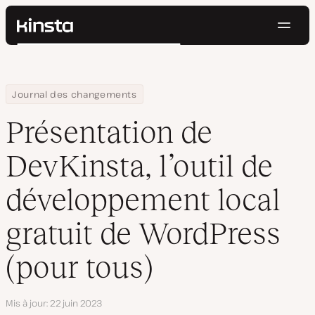
Navig
Kinsta®
Rechercher
Plateforme
Solutions
Connexion
Essayer gratuitement
Home
Présentation de DevKinsta, l’outil de développement local gratu
Journal des changements
Prix
Ressources
Présentation de
Contact
DevKinsta, l’outil de
développement local
gratuit de WordPress
(pour tous)
Mis à jour
22 juin 2023