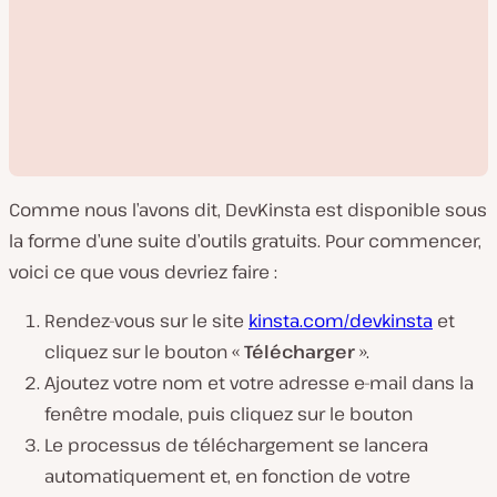
Comme nous l’avons dit, DevKinsta est disponible sous
la forme d’une suite d’outils gratuits. Pour commencer,
voici ce que vous devriez faire :
Rendez-vous sur le site
kinsta.com/devkinsta
et
L
i
cliquez sur le bouton «
Télécharger
».
r
e
Ajoutez votre nom et votre adresse e-mail dans la
l
a
fenêtre modale, puis cliquez sur le bouton
v
i
Le processus de téléchargement se lancera
d
é
automatiquement et, en fonction de votre
o