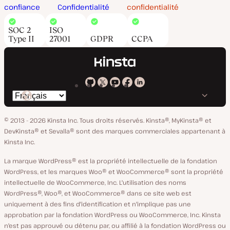
confiance
Confidentialité
confidentialité
SOC 2
ISO
Type II
27001
GDPR
CCPA
Kinsta
Kinsta
Kinsta
Kinsta
Kinsta
Changer
sur
sur
sur
sur
sur
de
GitHub
X
YouTube
Facebook
LinkedIn
© 2013 - 2026 Kinsta Inc. Tous droits réservés.
Kinsta®, MyKinsta® et
langue
DevKinsta® et Sevalla® sont des marques commerciales appartenant à
Kinsta Inc.
La marque WordPress® est la propriété intellectuelle de la fondation
WordPress, et les marques Woo® et WooCommerce® sont la propriété
intellectuelle de WooCommerce, Inc. L'utilisation des noms
WordPress®, Woo®, et WooCommerce® dans ce site web est
uniquement à des fins d'identification et n'implique pas une
approbation par la fondation WordPress ou WooCommerce, Inc. Kinsta
n'est pas approuvé ou détenu par, ou affilié à la fondation WordPress ou