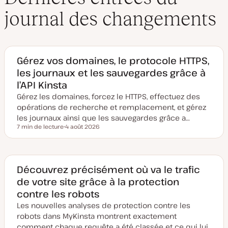
journal des changements
Gérez vos domaines, le protocole HTTPS,
les journaux et les sauvegardes grâce à
l’API Kinsta
Gérez les domaines, forcez le HTTPS, effectuez des
opérations de recherche et remplacement, et gérez
les journaux ainsi que les sauvegardes grâce a…
7 min de lecture
4 août 2026
Temps de lecture
D
a
t
e
d
e
Découvrez précisément où va le trafic
m
de votre site grâce à la protection
i
s
contre les robots
e
à
Les nouvelles analyses de protection contre les
j
o
robots dans MyKinsta montrent exactement
u
comment chaque requête a été classée et ce qui lui
r