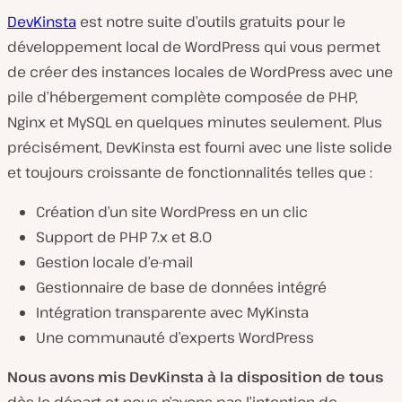
DevKinsta
est notre suite d’outils gratuits pour le
développement local de WordPress qui vous permet
de créer des instances locales de WordPress avec une
pile d’hébergement complète composée de PHP,
L
Nginx et MySQL en quelques minutes seulement. Plus
i
r
précisément, DevKinsta est fourni avec une liste solide
e
l
et toujours croissante de fonctionnalités telles que :
a
v
i
Création d’un site WordPress en un clic
d
é
Support de PHP 7.x et 8.0
o
Gestion locale d’e-mail
Gestionnaire de base de données intégré
Intégration transparente avec MyKinsta
Une communauté d’experts WordPress
Nous avons mis DevKinsta à la disposition de tous
dès le départ et nous n’avons pas l’intention de