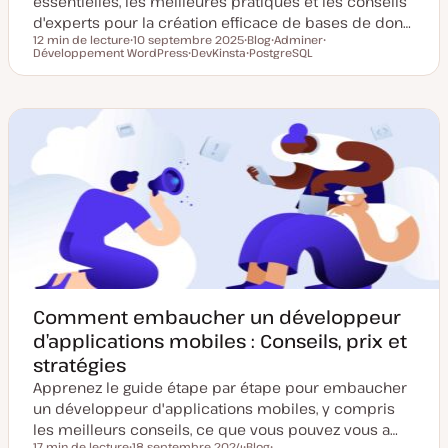
essentielles, les meilleures pratiques et les conseils
d'experts pour la création efficace de bases de don…
12 min de lecture
10 septembre 2025
Blog
Adminer
Temps de lecture
Développement WordPress
D
DevKinsta
T
PostgreSQL
S
S
a
S
y
S
u
u
t
u
p
u
j
j
e
j
e
j
e
e
d
e
d
e
t
t
e
t
e
t
m
p
i
u
s
b
e
l
à
i
j
c
o
a
u
t
r
i
o
n
Comment embaucher un développeur
d’applications mobiles : Conseils, prix et
stratégies
Apprenez le guide étape par étape pour embaucher
un développeur d'applications mobiles, y compris
les meilleurs conseils, ce que vous pouvez vous a…
17 min de lecture
18 septembre 2024
Blog