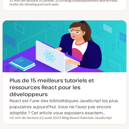
10 min de lecture
24 janvier 2024
Blog
Développement WordPress
Temps de lecture
Outils de développement web
D
T
S
S
a
y
u
u
t
p
j
j
e
e
e
e
d
d
t
t
e
e
m
p
i
u
s
b
e
l
à
i
j
c
o
a
u
t
r
i
o
n
Plus de 15 meilleurs tutoriels et
ressources React pour les
développeurs
React est l'une des bibliothèques JavaScript les plus
populaires aujourd'hui. Vous ne l'avez pas encore
adoptée ? Cet article vous exposera exactem…
43 min de lecture
22 août 2023
Blog
React
Tutoriels JavaScript
Temps de lecture
D
T
S
S
a
y
u
u
t
p
j
j