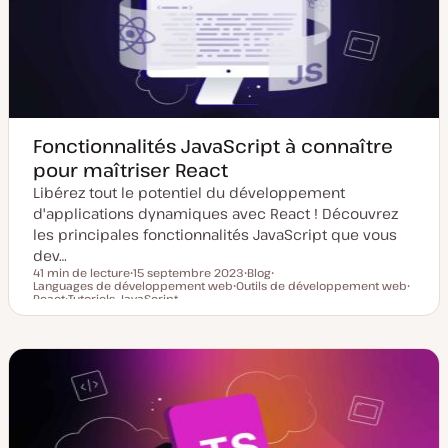
à
i
j
c
o
a
u
t
r
i
o
n
Fonctionnalités JavaScript à connaître
pour maîtriser React
Libérez tout le potentiel du développement
d'applications dynamiques avec React ! Découvrez
les principales fonctionnalités JavaScript que vous
dev…
41 min de lecture
15 septembre 2023
Blog
Languages de développement web
D
Outils de développement web
T
S
Temps de lecture
React
Tutoriels JavaScript
a
S
y
u
S
S
t
u
p
j
u
u
e
j
e
e
j
j
d
e
d
t
e
e
e
t
e
t
t
m
p
i
u
s
b
e
l
à
i
j
c
o
a