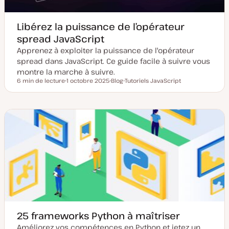
n
Libérez la puissance de l’opérateur
spread JavaScript
Apprenez à exploiter la puissance de l'opérateur
spread dans JavaScript. Ce guide facile à suivre vous
montre la marche à suivre.
6 min de lecture
1 octobre 2025
Blog
Tutoriels JavaScript
Temps de lecture
D
T
S
a
y
u
t
p
j
e
e
e
d
d
t
e
e
m
p
i
u
s
b
e
l
à
i
j
c
o
a
u
t
r
i
o
n
25 frameworks Python à maîtriser
Améliorez vos compétences en Python et jetez un