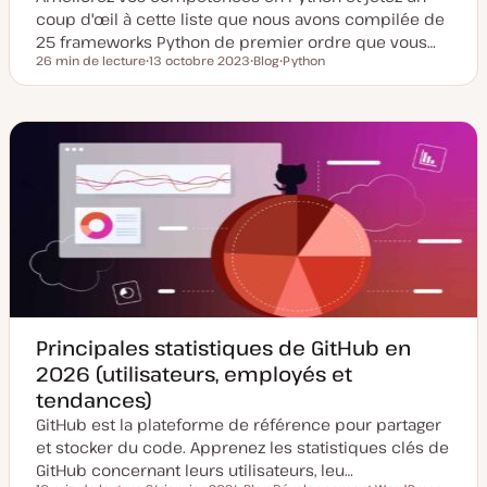
coup d'œil à cette liste que nous avons compilée de
25 frameworks Python de premier ordre que vous…
26 min de lecture
13 octobre 2023
Blog
Python
Temps de lecture
D
T
S
a
y
u
t
p
j
e
e
e
d
d
t
e
e
m
p
i
u
s
b
e
l
à
i
j
c
o
a
u
t
r
i
o
n
Principales statistiques de GitHub en
2026 (utilisateurs, employés et
tendances)
GitHub est la plateforme de référence pour partager
et stocker du code. Apprenez les statistiques clés de
GitHub concernant leurs utilisateurs, leu…