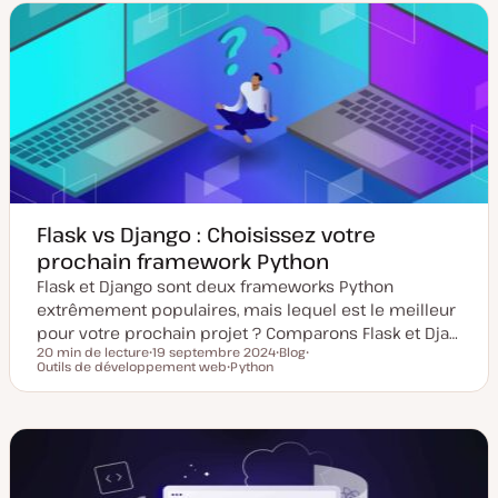
e
e
m
p
i
u
s
b
e
l
à
i
j
c
o
a
u
t
r
i
o
n
Flask vs Django : Choisissez votre
prochain framework Python
Flask et Django sont deux frameworks Python
extrêmement populaires, mais lequel est le meilleur
pour votre prochain projet ? Comparons Flask et Dja…
20 min de lecture
19 septembre 2024
Blog
Temps de lecture
Outils de développement web
D
Python
T
S
a
S
y
u
t
u
p
j
e
j
e
e
d
e
d
t
e
t
e
m
p
i
u
s
b
e
l