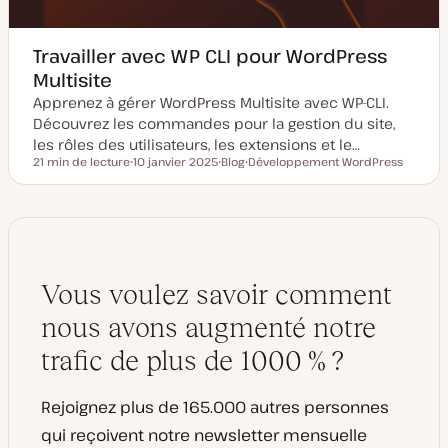
Travailler avec WP CLI pour WordPress
Multisite
Apprenez à gérer WordPress Multisite avec WP-CLI.
Découvrez les commandes pour la gestion du site,
les rôles des utilisateurs, les extensions et le…
21 min de lecture
10 janvier 2025
Blog
Développement WordPress
Temps de lecture
D
T
S
a
y
u
t
p
j
e
e
e
d
d
t
e
e
m
p
i
u
s
b
Vous voulez savoir comment
e
l
à
i
j
c
nous avons augmenté notre
o
a
u
t
trafic de plus de 1000 % ?
r
i
o
n
Rejoignez plus de 165.000 autres personnes
qui reçoivent notre newsletter mensuelle