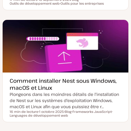
Temps de lecture
Outils de développement web
D
Outils pour les entreprises
T
S
a
S
y
u
t
u
p
j
e
j
e
e
d
e
d
t
e
t
e
m
p
i
u
s
b
e
l
à
i
j
c
o
a
u
t
r
i
o
n
Comment installer Nest sous Windows,
macOS et Linux
Plongeons dans les moindres détails de l'installation
de Nest sur les systèmes d'exploitation Windows,
macOS et Linux afin que vous puissiez être r…
16 min de lecture
1 octobre 2025
Blog
Frameworks JavaScript
Temps de lecture
Languages de développement web
D
T
S
S
a
y
u
u
t
p
j
j
e
e
e
e
d
d
t
t