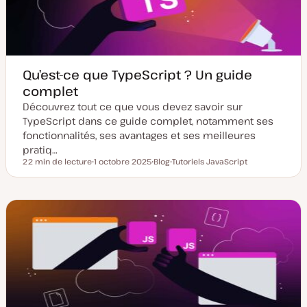
u
t
r
i
o
n
Qu’est-ce que TypeScript ? Un guide
complet
Découvrez tout ce que vous devez savoir sur
TypeScript dans ce guide complet, notamment ses
fonctionnalités, ses avantages et ses meilleures
pratiq…
22 min de lecture
1 octobre 2025
Blog
Tutoriels JavaScript
Temps de lecture
D
T
S
a
y
u
t
p
j
e
e
e
d
d
t
e
e
m
p
i
u
s
b
e
l
à
i
j
c
o
a
u
t
r
i
o