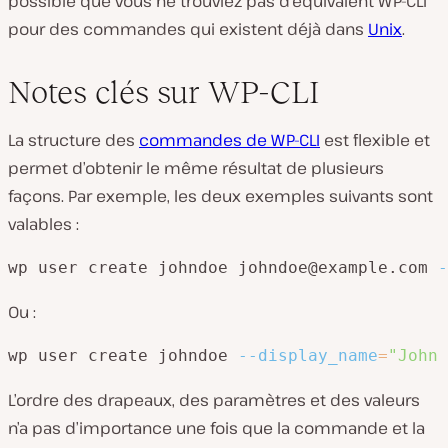
possible que vous ne trouviez pas d’équivalent WP-CLI
pour des commandes qui existent déjà dans
Unix
.
Notes clés sur WP-CLI
La structure des
commandes de WP-CLI
est flexible et
permet d’obtenir le même résultat de plusieurs
façons. Par exemple, les deux exemples suivants sont
valables :
wp user create johndoe johndoe@example.com 
-
Ou :
wp user create johndoe 
--display_name
=
"John 
L’ordre des drapeaux, des paramètres et des valeurs
n’a pas d’importance une fois que la commande et la