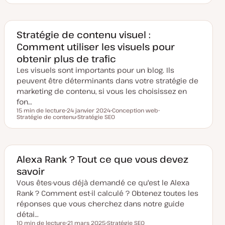
a
u
u
t
j
j
e
e
e
d
t
t
e
Stratégie de contenu visuel :
m
Comment utiliser les visuels pour
i
s
obtenir plus de trafic
e
à
Les visuels sont importants pour un blog. Ils
j
o
peuvent être déterminants dans votre stratégie de
u
marketing de contenu, si vous les choisissez en
r
fon…
15 min de lecture
24 janvier 2024
Conception web
Temps de lecture
Stratégie de contenu
D
Stratégie SEO
S
S
a
S
u
u
t
u
j
j
e
j
e
e
d
e
t
t
e
t
m
Alexa Rank ? Tout ce que vous devez
i
savoir
s
e
Vous êtes-vous déjà demandé ce qu'est le Alexa
à
j
Rank ? Comment est-il calculé ? Obtenez toutes les
o
u
réponses que vous cherchez dans notre guide
r
détai…
10 min de lecture
21 mars 2025
Stratégie SEO