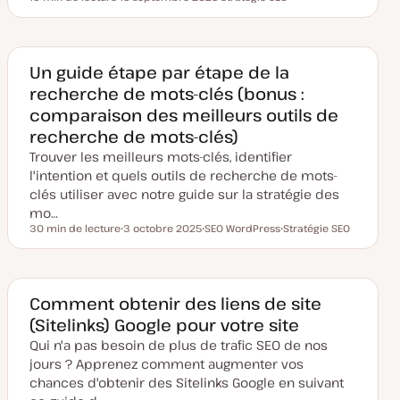
Temps de lecture
D
S
a
u
t
j
e
e
d
t
e
Un guide étape par étape de la
m
recherche de mots-clés (bonus :
i
s
comparaison des meilleurs outils de
e
à
recherche de mots-clés)
j
o
Trouver les meilleurs mots-clés, identifier
u
r
l'intention et quels outils de recherche de mots-
clés utiliser avec notre guide sur la stratégie des
mo…
30 min de lecture
3 octobre 2025
SEO WordPress
Stratégie SEO
Temps de lecture
D
S
S
a
u
u
t
j
j
e
e
e
d
t
t
e
Comment obtenir des liens de site
m
(Sitelinks) Google pour votre site
i
s
Qui n'a pas besoin de plus de trafic SEO de nos
e
à
jours ? Apprenez comment augmenter vos
j
o
chances d'obtenir des Sitelinks Google en suivant
u