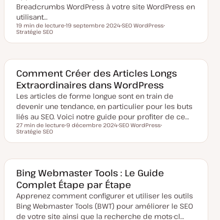
Breadcrumbs WordPress à votre site WordPress en
utilisant…
19 min de lecture
19 septembre 2024
SEO WordPress
Temps de lecture
Stratégie SEO
D
S
S
a
u
u
t
j
j
e
e
e
d
t
t
e
m
Comment Créer des Articles Longs
i
Extraordinaires dans WordPress
s
e
Les articles de forme longue sont en train de
à
j
devenir une tendance, en particulier pour les buts
o
u
liés au SEO. Voici notre guide pour profiter de ce…
r
27 min de lecture
9 décembre 2024
SEO WordPress
Temps de lecture
Stratégie SEO
D
S
S
a
u
u
t
j
j
e
e
e
d
t
t
e
m
Bing Webmaster Tools : Le Guide
i
Complet Étape par Étape
s
e
Apprenez comment configurer et utiliser les outils
à
j
Bing Webmaster Tools (BWT) pour améliorer le SEO
o
u
de votre site ainsi que la recherche de mots-cl…