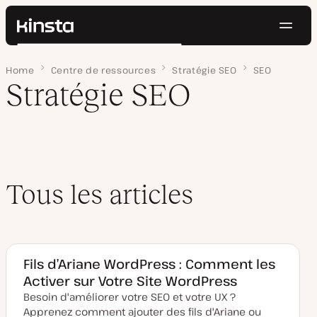
Navig
Kinsta®
Rechercher
Plateforme
Home
Page 3
Centre de ressources
Stratégie SEO
SEO
Solutions
Connexion
Essayer gratuitement
Stratégie SEO
Prix
Ressources
Contact
Tous les articles
Fils d’Ariane WordPress : Comment les
Activer sur Votre Site WordPress
Besoin d'améliorer votre SEO et votre UX ?
Apprenez comment ajouter des fils d'Ariane ou