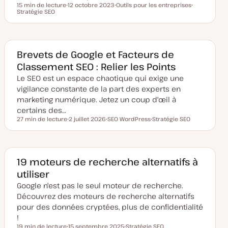
r
15 min de lecture
12 octobre 2023
Outils pour les entreprises
Temps de lecture
Stratégie SEO
D
S
S
a
u
u
t
j
j
e
e
e
d
t
t
e
m
Brevets de Google et Facteurs de
i
Classement SEO : Relier les Points
s
e
Le SEO est un espace chaotique qui exige une
à
j
vigilance constante de la part des experts en
o
u
marketing numérique. Jetez un coup d'œil à
r
certains des…
27 min de lecture
2 juillet 2026
SEO WordPress
Stratégie SEO
Temps de lecture
D
S
S
a
u
u
t
j
j
e
e
e
d
t
t
e
19 moteurs de recherche alternatifs à
m
utiliser
i
s
Google n'est pas le seul moteur de recherche.
e
à
Découvrez des moteurs de recherche alternatifs
j
o
pour des données cryptées, plus de confidentialité
u
!
r
19 min de lecture
15 septembre 2025
Stratégie SEO