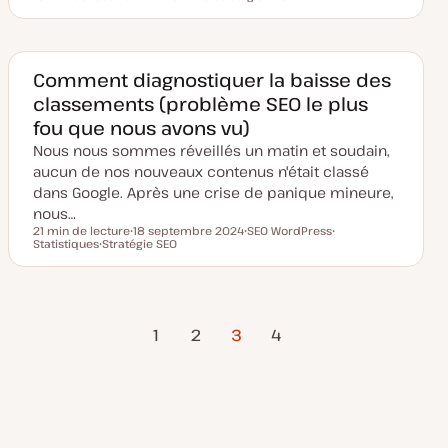
Temps de lecture
D
S
a
u
t
j
e
e
d
t
e
Comment diagnostiquer la baisse des
m
classements (problème SEO le plus
i
s
fou que nous avons vu)
e
à
Nous nous sommes réveillés un matin et soudain,
j
o
aucun de nos nouveaux contenus n'était classé
u
dans Google. Après une crise de panique mineure,
r
nous…
21 min de lecture
18 septembre 2024
SEO WordPress
Temps de lecture
Statistiques
Stratégie SEO
D
S
S
S
a
u
u
u
t
j
j
j
e
e
e
e
d
t
t
t
e
Page
Page
Pagination
m
1
2
3
4
i
précédente
suivante
s
e
des
à
j
o
publications
u
r