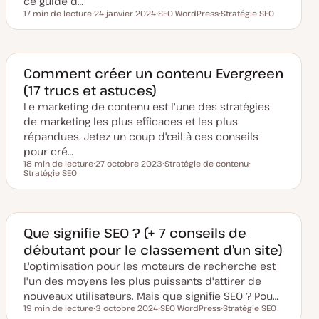
ce guide d…
r
17 min de lecture
24 janvier 2024
SEO WordPress
Stratégie SEO
Temps de lecture
D
S
S
a
u
u
t
j
j
e
e
e
d
t
t
e
Comment créer un contenu Evergreen
m
(17 trucs et astuces)
i
s
Le marketing de contenu est l'une des stratégies
e
à
de marketing les plus efficaces et les plus
j
o
répandues. Jetez un coup d'œil à ces conseils
u
pour cré…
r
18 min de lecture
27 octobre 2023
Stratégie de contenu
Temps de lecture
Stratégie SEO
D
S
S
a
u
u
t
j
j
e
e
e
d
t
t
e
m
Que signifie SEO ? (+ 7 conseils de
i
débutant pour le classement d’un site)
s
e
L'optimisation pour les moteurs de recherche est
à
j
l'un des moyens les plus puissants d'attirer de
o
u
nouveaux utilisateurs. Mais que signifie SEO ? Pou…
r
19 min de lecture
3 octobre 2024
SEO WordPress
Stratégie SEO
Temps de lecture
D
S
S