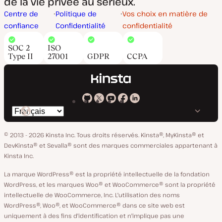
de la vie privée au sérieux.
Centre de
Politique de
Vos choix en matière de
confiance
Confidentialité
confidentialité
SOC 2
ISO
Type II
27001
GDPR
CCPA
Kinsta
Kinsta
Kinsta
Kinsta
Kinsta
Changer
sur
sur
sur
sur
sur
de
GitHub
X
YouTube
Facebook
LinkedIn
© 2013 - 2026 Kinsta Inc. Tous droits réservés.
Kinsta®, MyKinsta® et
langue
DevKinsta® et Sevalla® sont des marques commerciales appartenant à
Kinsta Inc.
La marque WordPress® est la propriété intellectuelle de la fondation
WordPress, et les marques Woo® et WooCommerce® sont la propriété
intellectuelle de WooCommerce, Inc. L'utilisation des noms
WordPress®, Woo®, et WooCommerce® dans ce site web est
uniquement à des fins d'identification et n'implique pas une