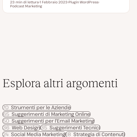
23 min di lettura
1 Febbraio 2023
Plugin WordPress
Tempo di lettura
Podcast Marketing
D
A
A
a
r
r
t
g
g
a
o
o
a
m
m
g
e
e
g
n
n
i
t
t
o
o
o
r
n
a
t
a
Esplora altri argomenti
70
Strumenti per le Aziende
65
Suggerimenti di Marketing Online
50
Suggerimenti per l'Email Marketing
36
Web Design
35
Suggerimenti Tecnici
24
Social Media Marketing
18
Strategia di Contenuti