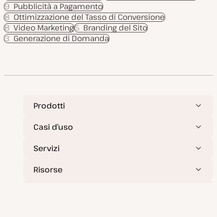
9
Pubblicità a Pagamento
8
Ottimizzazione del Tasso di Conversione
8
Video Marketing
5
Branding del Sito
3
Generazione di Domanda
Prodotti
Casi d’uso
Servizi
Risorse
Azienda