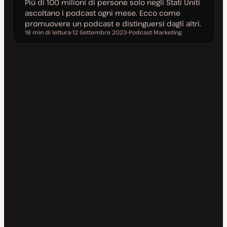
Più di 100 milioni di persone solo negli Stati Uniti
ascoltano i podcast ogni mese. Ecco come
promuovere un podcast e distinguersi dagli altri.
18 min di lettura
12 Settembre 2023
Podcast Marketing
Tempo di lettura
D
A
a
r
t
g
a
o
a
m
g
e
g
n
i
t
o
o
r
n
a
t
a