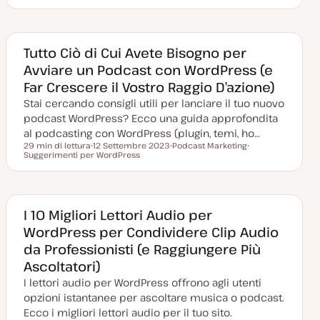
D
A
a
r
t
g
a
o
a
m
g
e
Tutto Ciò di Cui Avete Bisogno per
g
n
Avviare un Podcast con WordPress (e
i
t
o
o
Far Crescere il Vostro Raggio D’azione)
r
n
Stai cercando consigli utili per lanciare il tuo nuovo
a
t
podcast WordPress? Ecco una guida approfondita
a
al podcasting con WordPress (plugin, temi, ho…
29 min di lettura
12 Settembre 2023
Podcast Marketing
Tempo di lettura
Suggerimenti per WordPress
D
A
A
a
r
r
t
g
g
a
o
o
a
m
m
g
e
e
g
n
n
I 10 Migliori Lettori Audio per
i
t
t
WordPress per Condividere Clip Audio
o
o
o
r
da Professionisti (e Raggiungere Più
n
a
Ascoltatori)
t
a
I lettori audio per WordPress offrono agli utenti
opzioni istantanee per ascoltare musica o podcast.
Ecco i migliori lettori audio per il tuo sito.