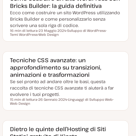
Bricks Builder: la guida definitiva
Ecco come costruire un sito WordPress utilizzando
Bricks Builder e come personalizzarlo senza
scrivere una sola riga di codice.
16 min di lettura
23 Maggio 2024
Sviluppo di WordPress
Tempo di lettura
Temi WordPress
D
Web Design
A
A
a
A
r
r
t
r
g
g
a
g
o
o
a
o
m
m
g
m
e
e
g
e
n
n
Tecniche CSS avanzate: un
i
n
t
t
approfondimento su transizioni,
o
t
o
o
r
o
animazioni e trasformazioni
n
a
Se sei pronto ad andare oltre le basi, questa
t
a
raccolta di tecniche CSS avanzate ti aiuterà a far
evolvere i tuoi progetti.
15 min di lettura
26 Gennaio 2024
Linguaggi di Sviluppo Web
Tempo di lettura
Web Design
D
A
A
a
r
r
t
g
g
a
o
o
a
m
m
g
e
e
g
n
n
Dietro le quinte dell’Hosting di Siti
i
t
t
o
o
o