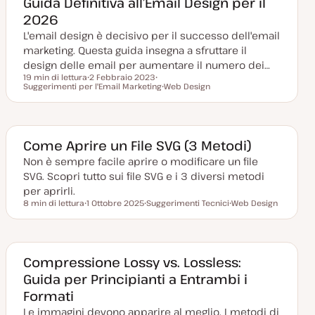
Guida Definitiva all’Email Design per il
g
n
n
2026
i
t
t
o
o
o
L'email design è decisivo per il successo dell'email
r
n
marketing. Questa guida insegna a sfruttare il
a
t
design delle email per aumentare il numero dei…
a
19 min di lettura
2 Febbraio 2023
Tempo di lettura
Suggerimenti per l'Email Marketing
D
A
Web Design
a
r
A
t
g
r
a
o
g
a
m
o
g
e
m
g
n
e
Come Aprire un File SVG (3 Metodi)
i
t
n
o
o
t
Non è sempre facile aprire o modificare un file
r
o
SVG. Scopri tutto sui file SVG e i 3 diversi metodi
n
a
per aprirli.
t
8 min di lettura
1 Ottobre 2025
Suggerimenti Tecnici
Web Design
a
Tempo di lettura
D
A
A
a
r
r
t
g
g
a
o
o
a
m
m
g
e
e
Compressione Lossy vs. Lossless:
g
n
n
Guida per Principianti a Entrambi i
i
t
t
o
o
o
Formati
r
n
Le immagini devono apparire al meglio. I metodi di
a