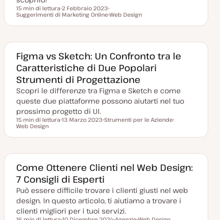
15 min di lettura
2 Febbraio 2023
Tempo di lettura
Suggerimenti di Marketing Online
D
A
Web Design
a
r
A
t
g
r
a
o
g
a
m
o
g
e
m
g
n
e
Figma vs Sketch: Un Confronto tra le
i
t
n
Caratteristiche di Due Popolari
o
o
t
r
o
Strumenti di Progettazione
n
a
Scopri le differenze tra Figma e Sketch e come
t
a
queste due piattaforme possono aiutarti nel tuo
prossimo progetto di UI.
15 min di lettura
13 Marzo 2023
Strumenti per le Aziende
Tempo di lettura
Web Design
D
A
A
a
r
r
t
g
g
a
o
o
a
m
m
g
e
e
g
n
n
Come Ottenere Clienti nel Web Design:
i
t
t
7 Consigli di Esperti
o
o
o
r
Può essere difficile trovare i clienti giusti nel web
n
a
design. In questo articolo, ti aiutiamo a trovare i
t
a
clienti migliori per i tuoi servizi.
16 min di lettura
10 Dicembre 2024
Agenzie
Web Design