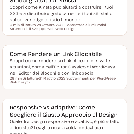
Statici gratuito di Kinsta
r
Scopri come Kinsta può aiutarti a costruire i tuoi
n
a
SSG e a distribuire gratuitamente i tuoi siti statici
t
a
sui server edge di tutto il mondo.
6 min di lettura
24 Ottobre 2023
Generatore di Siti Statici
Tempo di lettura
Strumenti di Sviluppo Web
D
Web Design
A
A
a
A
r
r
t
r
g
g
a
g
o
o
a
o
m
m
g
m
e
e
g
e
n
n
Come Rendere un Link Cliccabile
i
n
t
t
o
t
o
o
Scopri come rendere un link cliccabile in varie
r
o
situazioni, come nell'Editor Classico di WordPress,
n
a
nell'Editor dei Blocchi e con link speciali.
t
28 min di lettura
31 Maggio 2023
Suggerimenti per WordPress
a
Tempo di lettura
Web Design
D
A
A
a
r
r
t
g
g
a
o
o
a
m
m
g
e
e
g
n
n
Responsive vs Adaptive: Come
i
t
t
Scegliere il Giusto Approccio al Design
o
o
o
r
Quale, tra design responsive e adattivo, è più adatto
n
a
al tuo sito? Leggi la nostra guida dettagliata e
t
a
scoprilo!