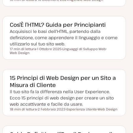
Tempo di lettura
D
A
A
a
r
r
t
g
g
a
o
o
a
m
m
g
e
e
Cos’È l’HTML? Guida per Principianti
g
n
n
i
t
t
Acquisisci le basi dell'HTML, partendo dalla
o
o
o
definizione, come apprendere il linguaggio e come
r
n
utilizzarlo sul tuo sito web.
a
17 min di lettura
1 Ottobre 2025
Linguaggi di Sviluppo Web
t
Tempo di lettura
Web Design
D
A
A
a
a
r
r
t
g
g
a
o
o
a
m
m
g
e
e
g
n
n
15 Principi di Web Design per un Sito a
i
t
t
Misura di Cliente
o
o
o
r
Il tuo sito fa la differenza nella User Experience.
n
a
Ecco 15 principi di web design per creare un sito
t
a
web accattivante e facile da usare.
18 min di lettura
2 Febbraio 2023
Esperienza Utente
Web Design
Tempo di lettura
D
A
A
a
r
r
t
g
g
a
o
o
a
m
m
g
e
e