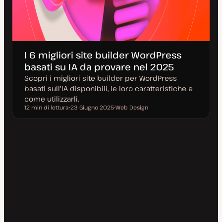
I 6 migliori site builder WordPress
basati su IA da provare nel 2025
Scopri i migliori site builder per WordPress
basati sull'IA disponibili, le loro caratteristiche e
come utilizzarli.
12 min di lettura
23 Giugno 2025
Web Design
Tempo di lettura
D
A
a
r
t
g
a
o
a
m
g
e
g
n
i
t
o
o
r
n
a
t
a