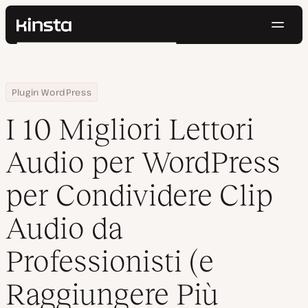
Navig
Kinsta®
Cerca
Piattaforma
Soluzioni
Accedi
Prova gratis
Home
Centro Risorse
Blog
I 10 Migliori Lettori Audio per WordPress per Condividere Clip Aud
Plugin WordPress
Prezzi
Risorse
I 10 Migliori Lettori
Contatti
Audio per WordPress
per Condividere Clip
Audio da
Professionisti (e
Raggiungere Più