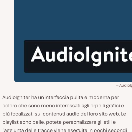
AudioI
AudioIgniter ha un’interfaccia pulita e moderna per
coloro che sono meno interessati agli orpelli grafici e
più focalizzati sui contenuti audio del loro sito web. Le
playlist sono belle, potete personalizzare gli stili e
l’aggiunta delle tracce viene eseguita in pochi secondi