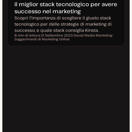
Il miglior stack tecnologico per avere
successo nel marketing
Scopri l'importanza di scegliere il giusto stack
tecnologico per delle strategie di marketing di
successo, e quale stack consiglia Kinsta.
8 min di lettura
21 Settembre 2023
Social Media Marketing
Tempo di lettura
Suggerimenti di Marketing Online
D
A
A
a
r
r
t
g
g
a
o
o
a
m
m
g
e
e
g
n
n
i
t
t
o
o
o
r
n
a
t
a