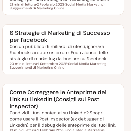
21 min di lettura
2 Febbraio 2023
Social Media Marketing
Tempo di lettura
Suggerimenti di Marketing Online
D
A
A
a
r
r
t
g
g
a
o
o
a
m
m
g
e
e
g
n
n
6 Strategie di Marketing di Successo
i
t
t
per Facebook
o
o
o
r
Con un pubblico di miliardi di utenti, ignorare
n
a
Facebook sarebbe un errore. Ecco alcune delle
t
a
strategie di marketing da lanciare su Facebook.
20 min di lettura
1 Settembre 2025
Social Media Marketing
Tempo di lettura
Suggerimenti di Marketing Online
D
A
A
a
r
r
t
g
g
a
o
o
a
m
m
g
e
e
g
n
n
Come Correggere le Anteprime dei
i
t
t
Link su LinkedIn (Consigli sul Post
o
o
o
r
Inspector)
n
a
Condividi i tuoi contenuti su LinkedIn? Scopri
t
a
come usare il Post Inspector (ex debugger di
LinkedIn) per il debug delle anteprime dei tuoi link.
13 min di lettura
2 Febbraio 2023
Social Media Marketing