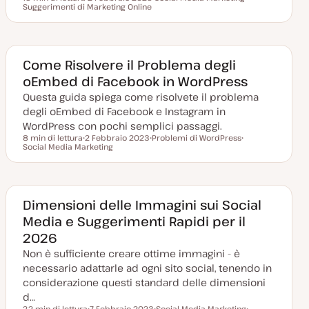
Tempo di lettura
Suggerimenti di Marketing Online
D
A
A
a
r
r
t
g
g
a
o
o
a
m
m
g
e
e
g
n
n
Come Risolvere il Problema degli
i
t
t
oEmbed di Facebook in WordPress
o
o
o
r
Questa guida spiega come risolvete il problema
n
a
degli oEmbed di Facebook e Instagram in
t
a
WordPress con pochi semplici passaggi.
8 min di lettura
2 Febbraio 2023
Problemi di WordPress
Tempo di lettura
Social Media Marketing
D
A
A
a
r
r
t
g
g
a
o
o
a
m
m
g
e
e
g
n
n
Dimensioni delle Immagini sui Social
i
t
t
Media e Suggerimenti Rapidi per il
o
o
o
r
2026
n
a
Non è sufficiente creare ottime immagini - è
t
a
necessario adattarle ad ogni sito social, tenendo in
considerazione questi standard delle dimensioni
d…
22 min di lettura
7 Febbraio 2023
Social Media Marketing