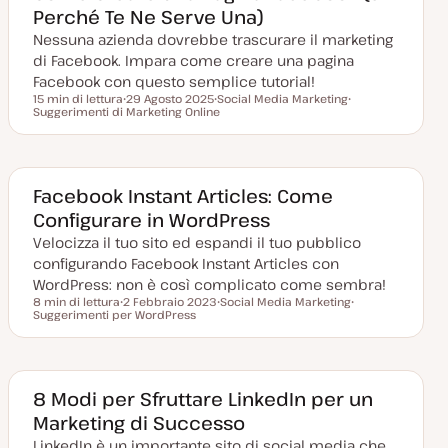
Perché Te Ne Serve Una)
o
o
o
r
Nessuna azienda dovrebbe trascurare il marketing
n
a
di Facebook. Impara come creare una pagina
t
a
Facebook con questo semplice tutorial!
15 min di lettura
29 Agosto 2025
Social Media Marketing
Tempo di lettura
Suggerimenti di Marketing Online
D
A
A
a
r
r
t
g
g
a
o
o
a
m
m
g
e
e
g
n
n
Facebook Instant Articles: Come
i
t
t
Configurare in WordPress
o
o
o
r
Velocizza il tuo sito ed espandi il tuo pubblico
n
a
configurando Facebook Instant Articles con
t
a
WordPress: non è così complicato come sembra!
8 min di lettura
2 Febbraio 2023
Social Media Marketing
Tempo di lettura
Suggerimenti per WordPress
D
A
A
a
r
r
t
g
g
a
o
o
a
m
m
g
e
e
g
n
n
8 Modi per Sfruttare LinkedIn per un
i
t
t
Marketing di Successo
o
o
o
r
LinkedIn è un importante sito di social media che
n