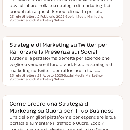
a
devi sfruttare nella tua strategia di marketing. Dai
t
a
un'occhiata a questi 8 modi di usarlo per ot…
25 min di lettura
2 Febbraio 2023
Social Media Marketing
Tempo di lettura
Suggerimenti di Marketing Online
D
A
A
a
r
r
t
g
g
a
o
o
a
m
m
g
e
e
g
n
n
Strategie di Marketing su Twitter per
i
t
t
Rafforzare la Presenza sui Social
o
o
o
r
Twitter è la piattaforma perfetta per aziende che
n
a
vogliono vendere il loro brand. Ecco le strategie di
t
a
marketing su Twitter per rafforzare la tua p…
25 min di lettura
29 Agosto 2025
Social Media Marketing
Tempo di lettura
Suggerimenti di Marketing Online
D
A
A
a
r
r
t
g
g
a
o
o
a
m
m
g
e
e
g
n
n
Come Creare una Strategia di
i
t
t
Marketing su Quora per il Tuo Business
o
o
o
r
Una delle migliori piattaforme per espandere la tua
n
a
portata e aumentare il traffico è Quora. Ecco 7
t
a
consigli per una strategia di marketing su Quora.