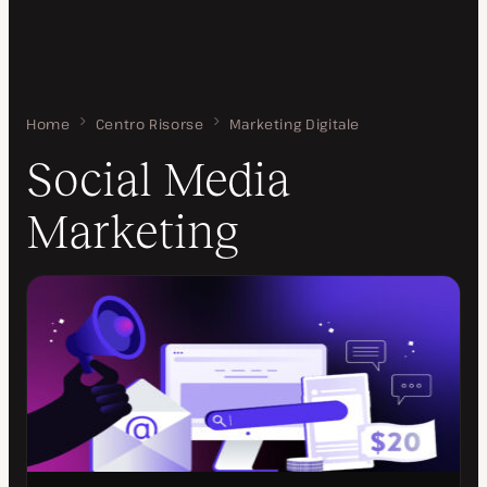
Home
Social Media Marketing
Centro Risorse
Marketing Digitale
Social Media
Marketing