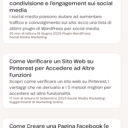
condivisione e l’engagement sui social
media
I social media possono aiutare ad aumentare
traffico e coinvolgimento sul sito: ecco una lista di
ottimi plugin di WordPress per social media.
25 min di lettura
19 Giugno 2026
Plugin WordPress
Tempo di lettura
Social Media Marketing
D
A
A
a
r
r
t
g
g
a
o
o
a
m
m
g
e
e
g
n
n
Come Verificare un Sito Web su
i
t
t
Pinterest per Accedere ad Altre
o
o
o
r
Funzioni
n
a
Scopri come verificare un sito web su Pinterest, i
t
a
vantaggi che ne derivano e i 5 metodi migliori per
accedere ad altre funzionalità.
17 min di lettura
12 Settembre 2023
Social Media Marketing
Tempo di lettura
Suggerimenti di Marketing Online
D
A
A
a
r
r
t
g
g
a
o
o
a
m
m
g
e
e
g
n
n
Come Creare una Pagina Facebook (e
i
t
t