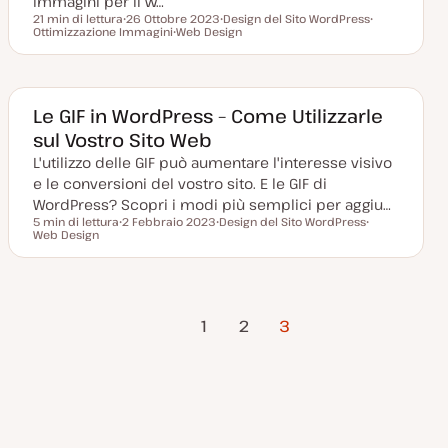
immagini per il w…
21 min di lettura
26 Ottobre 2023
Design del Sito WordPress
Tempo di lettura
Ottimizzazione Immagini
D
Web Design
A
A
a
A
r
r
t
r
g
g
a
g
o
o
a
o
m
m
g
m
e
e
g
e
n
n
Le GIF in WordPress – Come Utilizzarle
i
n
t
t
sul Vostro Sito Web
o
t
o
o
r
o
L'utilizzo delle GIF può aumentare l'interesse visivo
n
a
e le conversioni del vostro sito. E le GIF di
t
a
WordPress? Scopri i modi più semplici per aggiu…
5 min di lettura
2 Febbraio 2023
Design del Sito WordPress
Tempo di lettura
Web Design
D
A
A
a
r
r
t
g
g
a
o
o
a
m
m
g
e
e
Pagina
Paginazione
g
n
n
1
2
3
i
t
t
precedente
o
o
o
r
degli
n
a
t
articoli
a