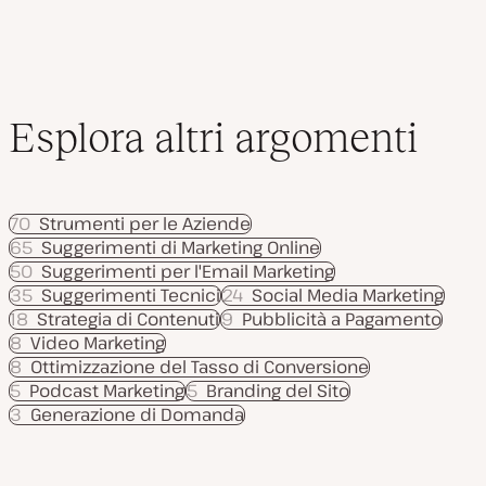
Esplora altri argomenti
70
Strumenti per le Aziende
65
Suggerimenti di Marketing Online
50
Suggerimenti per l'Email Marketing
35
Suggerimenti Tecnici
24
Social Media Marketing
18
Strategia di Contenuti
9
Pubblicità a Pagamento
8
Video Marketing
8
Ottimizzazione del Tasso di Conversione
5
Podcast Marketing
5
Branding del Sito
3
Generazione di Domanda