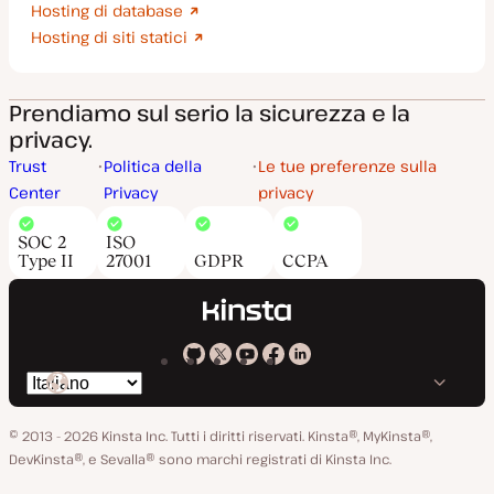
Hosting di database
Hosting di siti statici
Prendiamo sul serio la sicurezza e la
privacy.
Trust
Politica della
Le tue preferenze sulla
Center
Privacy
privacy
SOC 2
ISO
Type II
27001
GDPR
CCPA
Kinsta
Kinsta
Kinsta
Kinsta
Kinsta
Cambia
su
su
su
su
su
lingua
GitHub
X
YouTube
Facebook
LinkedIn
© 2013 - 2026 Kinsta Inc. Tutti i diritti riservati.
Kinsta®, MyKinsta®,
DevKinsta®, e Sevalla® sono marchi registrati di Kinsta Inc.