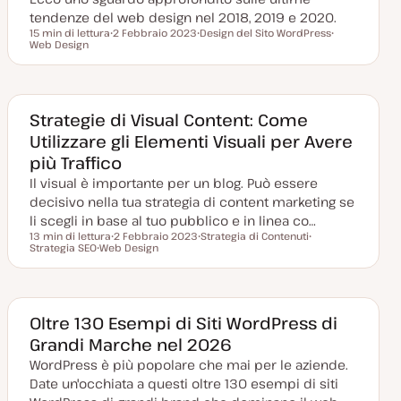
t
a
tendenze del web design nel 2018, 2019 e 2020.
15 min di lettura
2 Febbraio 2023
Design del Sito WordPress
Tempo di lettura
Web Design
D
A
A
a
r
r
t
g
g
a
o
o
a
m
m
g
e
e
g
n
n
Strategie di Visual Content: Come
i
t
t
Utilizzare gli Elementi Visuali per Avere
o
o
o
r
più Traffico
n
a
Il visual è importante per un blog. Può essere
t
a
decisivo nella tua strategia di content marketing se
li scegli in base al tuo pubblico e in linea co…
13 min di lettura
2 Febbraio 2023
Strategia di Contenuti
Tempo di lettura
Strategia SEO
Web Design
D
A
A
A
a
r
r
r
t
g
g
g
a
o
o
o
a
m
m
m
g
e
e
e
g
n
n
Oltre 130 Esempi di Siti WordPress di
n
i
t
t
Grandi Marche nel 2026
t
o
o
o
o
r
WordPress è più popolare che mai per le aziende.
n
a
Date un'occhiata a questi oltre 130 esempi di siti
t
a