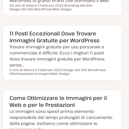
WordPress di grandi brand che dominano il web.
26 min di lettura
1 Febbraio 2023
Branding del Sito
Tempo di lettura
Design del Sito WordPress
D
Web Design
A
A
a
A
r
r
t
r
g
g
a
g
o
o
a
o
m
m
g
m
e
e
g
e
n
n
11 Posti Eccezionali Dove Trovare
i
n
t
t
Immagini Gratuite per WordPress
o
t
o
o
r
o
Trovare immagini gratuite per uso personale e
n
a
commerciale è difficile. Ecco i migliori 11 posti
t
a
dove trovare immagini gratuite per WordPress,
senza…
5 min di lettura
2 Febbraio 2023
Design del Sito WordPress
Tempo di lettura
Ottimizzazione Immagini
D
Web Design
A
A
a
A
r
r
t
r
g
g
a
g
o
o
a
o
m
m
g
m
e
e
g
e
n
n
Come Ottimizzare le Immagini per il
i
n
t
t
Web e per le Prestazioni
o
t
o
o
r
o
Le immagini sono spesil primo elemento
n
a
responsabile dei tempi prolungati di caricamento
t
a
delle pagine. Vediamo come ottimizzare le