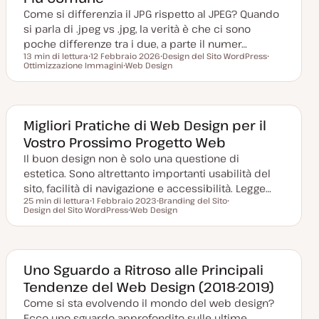
r
Come si differenzia il JPG rispetto al JPEG? Quando
n
a
si parla di .jpeg vs .jpg, la verità è che ci sono
t
a
poche differenze tra i due, a parte il numer…
13 min di lettura
12 Febbraio 2026
Design del Sito WordPress
Tempo di lettura
Ottimizzazione Immagini
D
Web Design
A
A
a
A
r
r
t
r
g
g
a
g
o
o
a
o
m
m
g
m
e
e
g
e
n
n
Migliori Pratiche di Web Design per il
i
n
t
t
Vostro Prossimo Progetto Web
o
t
o
o
r
o
Il buon design non è solo una questione di
n
a
estetica. Sono altrettanto importanti usabilità del
t
a
sito, facilità di navigazione e accessibilità. Legge…
25 min di lettura
1 Febbraio 2023
Branding del Sito
Tempo di lettura
Design del Sito WordPress
D
Web Design
A
A
a
A
r
r
t
r
g
g
a
g
o
o
a
o
m
m
g
m
e
e
g
e
n
n
Uno Sguardo a Ritroso alle Principali
i
n
t
t
Tendenze del Web Design (2018-2019)
o
t
o
o
r
o
Come si sta evolvendo il mondo del web design?
n
a
Ecco uno sguardo approfondito sulle ultime