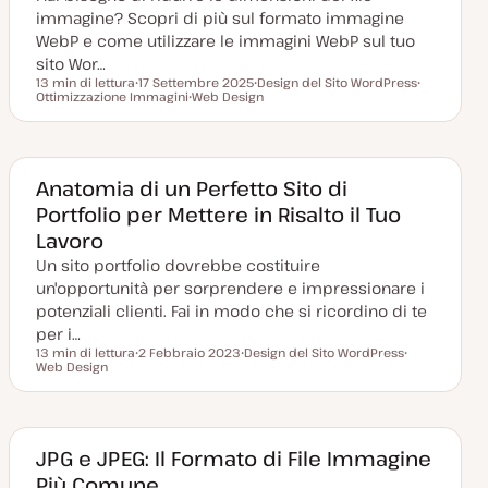
immagine? Scopri di più sul formato immagine
WebP e come utilizzare le immagini WebP sul tuo
sito Wor…
13 min di lettura
17 Settembre 2025
Design del Sito WordPress
Tempo di lettura
Ottimizzazione Immagini
D
Web Design
A
A
a
A
r
r
t
r
g
g
a
g
o
o
a
o
m
m
g
m
e
e
g
e
n
n
Anatomia di un Perfetto Sito di
i
n
t
t
Portfolio per Mettere in Risalto il Tuo
o
t
o
o
r
o
Lavoro
n
a
Un sito portfolio dovrebbe costituire
t
a
un'opportunità per sorprendere e impressionare i
potenziali clienti. Fai in modo che si ricordino di te
per i…
13 min di lettura
2 Febbraio 2023
Design del Sito WordPress
Tempo di lettura
Web Design
D
A
A
a
r
r
t
g
g
a
o
o
a
m
m
g
e
e
g
n
n
JPG e JPEG: Il Formato di File Immagine
i
t
t
Più Comune
o
o
o