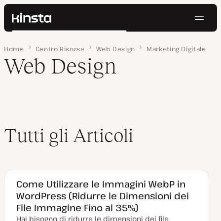
Navig
Kinsta®
Cerca
Piattaforma
Home
Pagina 3
Centro Risorse
Web Design
Marketing Digitale
Soluzioni
Accedi
Prova gratis
Web Design
Prezzi
Risorse
Contatti
Tutti gli Articoli
Come Utilizzare le Immagini WebP in
WordPress (Ridurre le Dimensioni dei
File Immagine Fino al 35%)
Hai bisogno di ridurre le dimensioni dei file