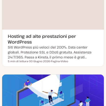
Hosting ad alte prestazioni per
WordPress
Siti WordPress più veloci del 200%. Data center
globali. Protezione SSL e DDoS gratuita. Assistenza
24/7/365. Passa a Kinsta, il primo mese è grati…
5 min di lettura
30 Giugno 2026
Pagina
Video
Tempo di lettura
D
P
T
a
o
i
t
s
p
a
t
o
a
t
d
g
y
i
g
p
c
i
e
o
o
n
r
t
n
e
a
n
t
u
a
t