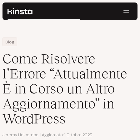
Navig
Kinsta®
Cerca
Piattaforma
Soluzioni
Accedi
Prova gratis
Home
Centro Risorse
Come Risolvere l’Errore “Attualmente È in Corso un Altro Aggior
Blog
Prezzi
Risorse
Come Risolvere
Contatti
l’Errore “Attualmente
È in Corso un Altro
Aggiornamento” in
WordPress
Autore
Jeremy Holcombe
Aggiornato
1 Ottobre 2025