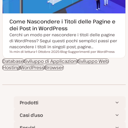
o
Come Nascondere i Titoli delle Pagine e
dei Post in WordPress
Cerchi un modo per nascondere i titoli delle pagine
di WordPress? Segui questi pochi semplici passi per
nascondere i titoli in singoli post, pagine…
14 min di lettura
1 Ottobre 2025
Blog
Suggerimenti per WordPress
Tempo di lettura
D
P
A
a
o
r
Database
Sviluppo di Applicazioni
Sviluppo Web
t
s
g
Hosting
WordPress
a
Browser
t
o
a
t
m
g
y
e
g
p
n
i
e
t
o
o
r
n
a
t
Prodotti
a
Casi d’uso
Servizi