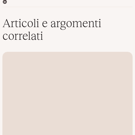
L
i
n
k
Articoli e argomenti
e
d
correlati
I
n