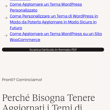
o
Come Aggiornare un Tema WordPress
Personalizzato
Come Personalizzare un Tema di WordPress in
Modo da Poterlo Aggiornare in Modo Sicuro in
Futuro
Come Aggiornare un Tema WordPress su un Sito
WooCommerce
Scarica l'articolo in formato PDF
Pronti? Cominciamo!
Perché Bisogna Tenere
Aggiornati i Temi di