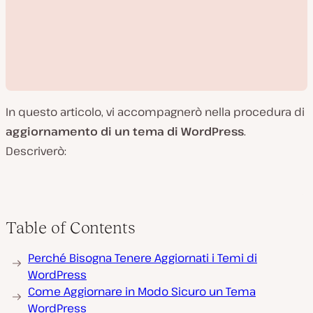
In questo articolo, vi accompagnerò nella procedura di
aggiornamento di un tema di WordPress
.
Descriverò:
R
i
p
r
o
Table of Contents
d
u
c
Perché Bisogna Tenere Aggiornati i Temi di
i
WordPress
v
i
Come Aggiornare in Modo Sicuro un Tema
d
WordPress
e