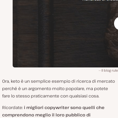
Il blog ru
Ora, keto è un semplice esempio di ricerca di mercato
perché è un argomento molto popolare, ma potete
fare lo stesso praticamente con qualsiasi cosa.
Ricordate:
i migliori copywriter sono quelli che
comprendono meglio il loro pubblico di