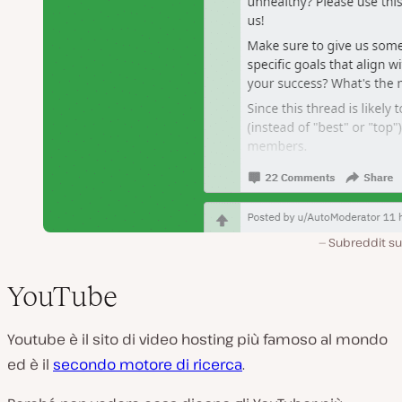
Subreddit su
YouTube
Youtube è il sito di video hosting più famoso al mondo
ed è il
secondo motore di ricerca
.