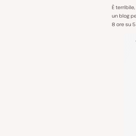
È terribil
un blog pe
8 ore su 5 