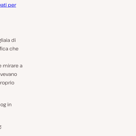
ati per
iaia di
ifica che
e mirare a
avevano
roprio
og in
: