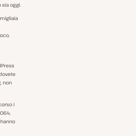
 sia oggi.
migliaia
poco,
dPress
 dovete
g, non
corso i
.064,
) hanno