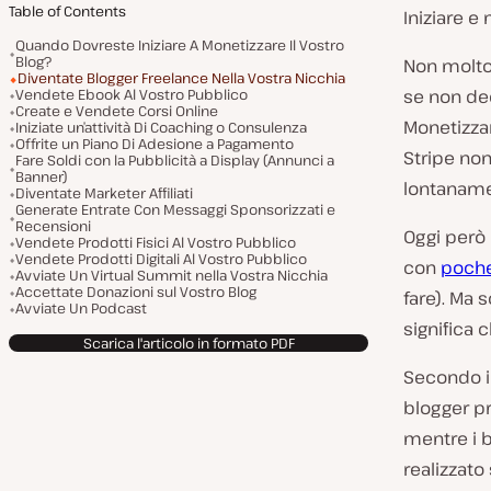
Table of Contents
Iniziare e
Quando Dovreste Iniziare A Monetizzare Il Vostro
Blog?
Non molto 
Diventate Blogger Freelance Nella Vostra Nicchia
Vendete Ebook Al Vostro Pubblico
se non dec
Create e Vendete Corsi Online
Monetizzar
Iniziate un’attività Di Coaching o Consulenza
Offrite un Piano Di Adesione a Pagamento
Stripe non
Fare Soldi con la Pubblicità a Display (Annunci a
Banner)
lontaname
Diventate Marketer Affiliati
Generate Entrate Con Messaggi Sponsorizzati e
Recensioni
Oggi però
Vendete Prodotti Fisici Al Vostro Pubblico
Vendete Prodotti Digitali Al Vostro Pubblico
con
poche 
Avviate Un Virtual Summit nella Vostra Nicchia
Accettate Donazioni sul Vostro Blog
fare). Ma 
Avviate Un Podcast
significa 
Scarica l'articolo in formato PDF
Secondo i
blogger p
mentre i b
realizzato