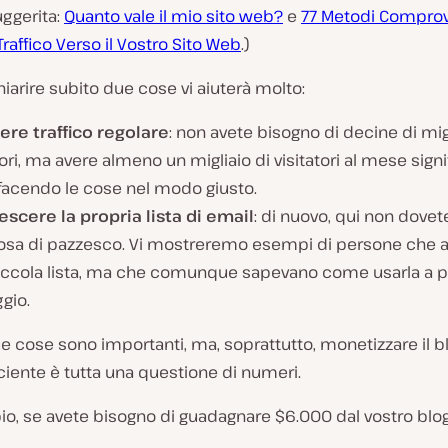
uggerita:
Quanto vale il mio sito web?
e
77 Metodi Comprov
 Traffico Verso il Vostro Sito Web
.)
chiarire subito due cose vi aiuterà molto:
ere traffico regolare
: non avete bisogno di decine di migl
tori, ma avere almeno un migliaio di visitatori al mese sign
 facendo le cose nel modo giusto.
escere la propria lista di email
: di nuovo, qui non dovet
osa di pazzesco. Vi mostreremo esempi di persone che 
iccola lista, ma che comunque sapevano come usarla a p
gio.
 cose sono importanti, ma, soprattutto, monetizzare il bl
iente è tutta una questione di numeri.
o, se avete bisogno di guadagnare $6.000 dal vostro blog