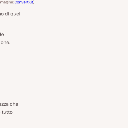
immagine:
ConvertKit
)
no di quei
de
ione.
hezza che
 tutto