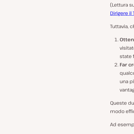
(Lettura s
Dirigere il
Tuttavia, 
Otten
visita
state
Far cr
qualc
una p
vantag
Queste due
modo effic
Ad esempi