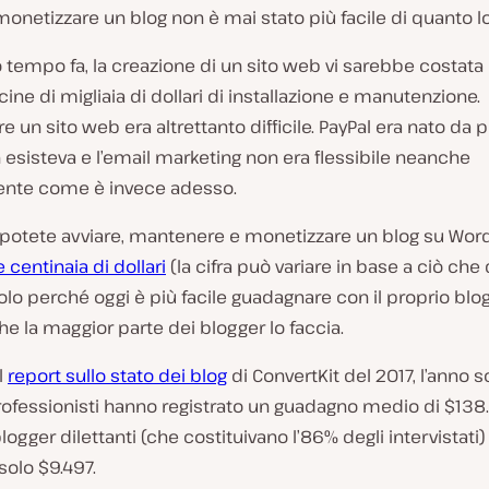
 monetizzare un blog non è mai stato più facile di quanto lo
tempo fa, la creazione di un sito web vi sarebbe costata 
ine di migliaia di dollari di installazione e manutenzione.
e un sito web era altrettanto difficile. PayPal era nato da 
 esisteva e l’email marketing non era flessibile neanche
nte come è invece adesso.
 potete avviare, mantenere e monetizzare un blog su Wor
centinaia di dollari
(la cifra può variare in base a ciò che
solo perché oggi è più facile guadagnare con il proprio blo
che la maggior parte dei blogger lo faccia.
l
report sullo stato dei blog
di ConvertKit del 2017, l’anno s
rofessionisti hanno registrato un guadagno medio di $138
logger dilettanti (che costituivano l’86% degli intervistati
 solo $9.497.