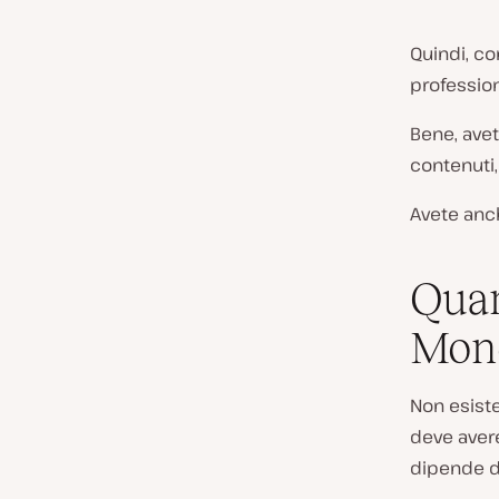
Quindi, co
profession
Bene, avet
contenuti
Avete anch
Quan
Mone
Non esiste
deve aver
dipende d