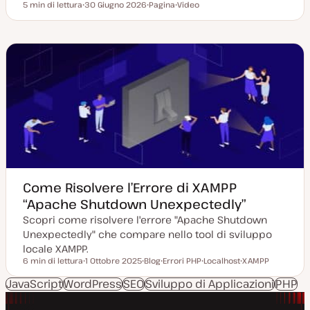
5 min di lettura
30 Giugno 2026
Pagina
Video
Tempo di lettura
D
P
T
a
o
i
t
s
p
a
t
o
a
t
d
g
y
i
g
p
c
i
e
o
o
n
r
t
n
e
a
n
t
u
a
t
o
Come Risolvere l’Errore di XAMPP
“Apache Shutdown Unexpectedly”
Scopri come risolvere l'errore "Apache Shutdown
Unexpectedly" che compare nello tool di sviluppo
locale XAMPP.
6 min di lettura
1 Ottobre 2025
Blog
Errori PHP
Localhost
XAMPP
Tempo di lettura
D
P
A
A
A
a
o
r
r
r
JavaScript
WordPress
SEO
Sviluppo di Applicazioni
PHP
t
s
g
g
g
a
t
o
o
o
a
t
m
m
m