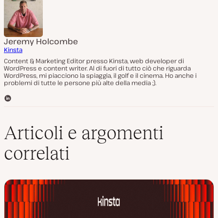
Jeremy Holcombe
Kinsta
Content & Marketing Editor presso Kinsta, web developer di
WordPress e content writer. Al di fuori di tutto ciò che riguarda
WordPress, mi piacciono la spiaggia, il golf e il cinema. Ho anche i
problemi di tutte le persone più alte della media ;).
L
i
n
k
Articoli e argomenti
e
d
correlati
I
n