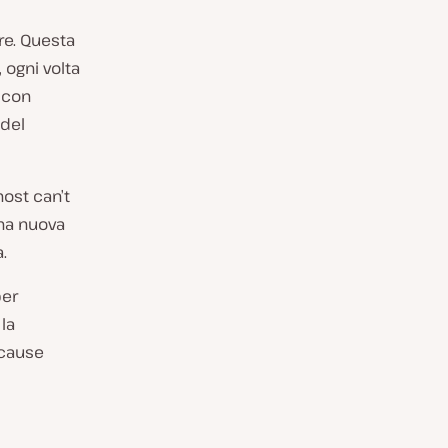
re. Questa
, ogni volta
t con
 del
host can’t
una nuova
.
per
 la
 cause