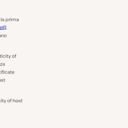
o la prima
ll)
.
uno
icity of
nza
ificate
ost
ity of host