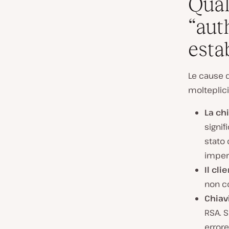
Qual
“aut
esta
Le cause d
molteplici
La ch
signif
stato
impers
Il cl
non co
Chiav
RSA. S
errore