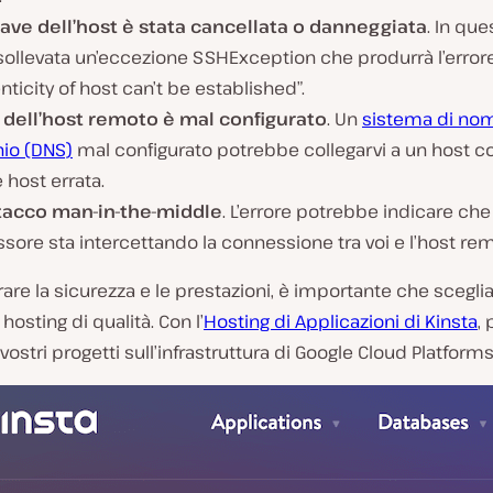
iave dell’host è stata cancellata o danneggiata
. In que
sollevata un’eccezione SSHException che produrrà l’error
nticity of host can’t be established”.
S dell’host remoto è mal configurato
. Un
sistema di nom
io (DNS)
mal configurato potrebbe collegarvi a un host c
 host errata.
tacco man-in-the-middle
. L’errore potrebbe indicare che
sore sta intercettando la connessione tra voi e l’host re
rare la sicurezza e le prestazioni, è importante che scegli
 hosting di qualità. Con l’
Hosting di Applicazioni di Kinsta
,
 vostri progetti sull’infrastruttura di Google Cloud Platforms