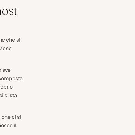
host
ne che si
 viene
hiave
H composta
roprio
i si sta
 che ci si
osce il