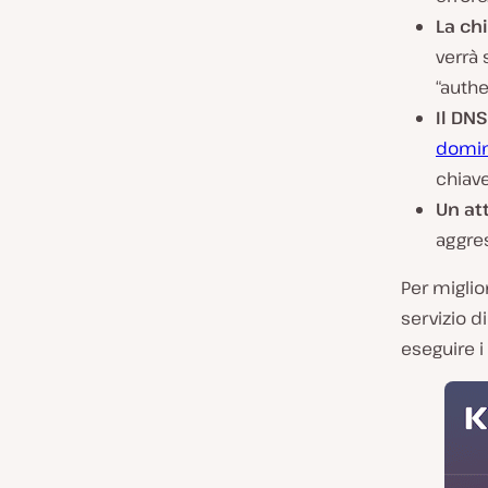
La ch
verrà 
“authe
Il DN
domin
chiave
Un at
aggres
Per miglio
servizio di
eseguire i