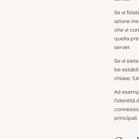
Se vi fida
azione ins
che vi con
quella pre
server.
Se vi siete
be establi
chiave. T
Ad esempi
l’identità 
connessio
principali.