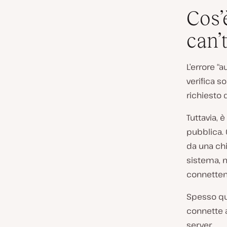
Cos’
can’
L’errore “
verifica s
richiesto
Tuttavia, 
pubblica.
da una chi
sistema, m
connetten
Spesso que
connette a
server.