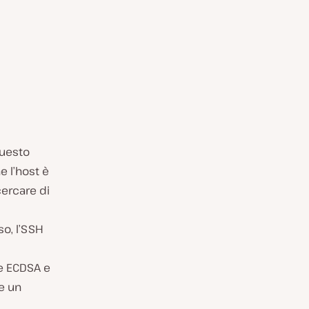
uesto
e l’host è
ercare di
so, l’SSH
e ECDSA e
re un