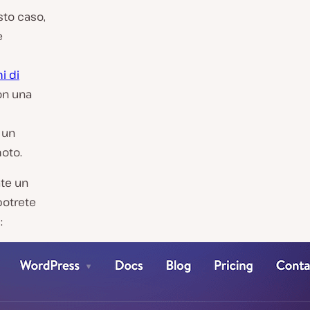
sto caso,
e
i di
on una
 un
moto.
ate un
 potrete
: