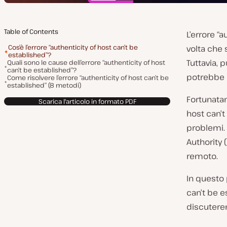
Table of Contents
L’errore “a
Cos’è l’errore “authenticity of host can’t be
volta che 
established”?
Tuttavia,
Quali sono le cause dell’errore “authenticity of host
can’t be established”?
potrebbe i
Come risolvere l’errore “authenticity of host can’t be
established” (8 metodi)
Fortunatam
Scarica l'articolo in formato PDF
host can’t
problemi.
Authority 
remoto.
In questo 
can’t be 
discutere