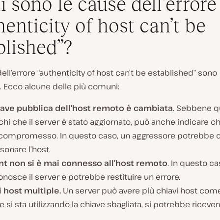
i sono le cause dell’errore
henticity of host can’t be
blished”?
ell’errore “authenticity of host can’t be established” sono
. Ecco alcune delle più comuni:
iave pubblica dell’host remoto è cambiata
. Sebbene q
ichi che il server è stato aggiornato, può anche indicare ch
 compromesso. In questo caso, un aggressore potrebbe c
onare l’host.
ient non si è mai connesso all’host remoto
. In questo ca
nosce il server e potrebbe restituire un errore.
i host multiple.
Un server può avere più chiavi host com
e si sta utilizzando la chiave sbagliata, si potrebbe riceve
.