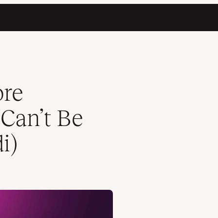
” (8 Metodi)
ore
 Can’t Be
i)