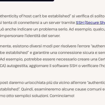
uthenticity of host can’t be established” si verifica di solit
si tenta di connettersi a un server tramite
SSH (Secure She
 può anche indicare un problema serio. Ad esempio, qualc
mpersonare l’identità del server.
ente, esistono diversi modi per risolvere l’errore “authent
 be established” e garantire una connessione sicura e se
 Ad esempio, potrebbe essere necessario creare una Cert
(CA) autogestita, aggiornare il software SSH o verificare l’h
post daremo un’occhiata più da vicino all’errore “authentic
established”. Quindi, esamineremo alcune cause comuni e
mo otto semplici soluzioni. Cominciamo!