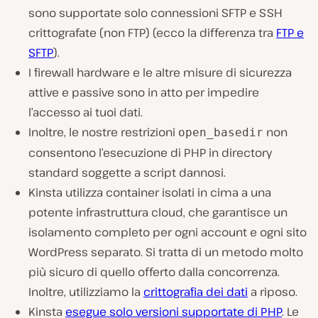
sono supportate solo connessioni SFTP e SSH
crittografate (non FTP) (ecco la differenza tra
FTP e
SFTP
).
I firewall hardware e le altre misure di sicurezza
attive e passive sono in atto per impedire
l’accesso ai tuoi dati.
Inoltre, le nostre restrizioni
non
open_basedir
consentono l’esecuzione di PHP in directory
standard soggette a script dannosi.
Kinsta utilizza container isolati in cima a una
potente infrastruttura cloud, che garantisce un
isolamento completo per ogni account e ogni sito
WordPress separato. Si tratta di un metodo molto
più sicuro di quello offerto dalla concorrenza.
Inoltre, utilizziamo la
crittografia dei dati
a riposo.
Kinsta
esegue solo versioni supportate di PHP
. Le