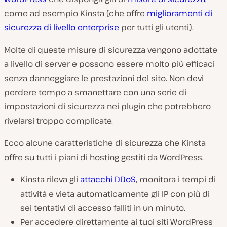
come ad esempio Kinsta (che offre
miglioramenti di
sicurezza di livello enterprise
per tutti gli utenti).
Molte di queste misure di sicurezza vengono adottate
a livello di server e possono essere molto più efficaci
senza danneggiare le prestazioni del sito. Non devi
perdere tempo a smanettare con una serie di
impostazioni di sicurezza nei plugin che potrebbero
rivelarsi troppo complicate.
Ecco alcune caratteristiche di sicurezza che Kinsta
offre su tutti i piani di hosting gestiti da WordPress.
Kinsta rileva gli
attacchi DDoS
, monitora i tempi di
attività e vieta automaticamente gli IP con più di
sei tentativi di accesso falliti in un minuto.
Per accedere direttamente ai tuoi siti WordPress