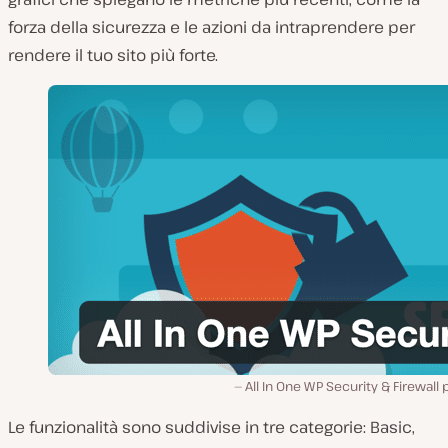
forza della sicurezza e le azioni da intraprendere per
rendere il tuo sito più forte.
All In One WP Security & Firewall 
Le funzionalità sono suddivise in tre categorie: Basic,