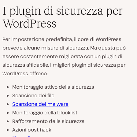
I plugin di sicurezza per
WordPress
Per impostazione predefinita, il core di WordPress
prevede alcune misure di sicurezza. Ma questa può
essere costantemente migliorata con un plugin di
sicurezza affidabile. I migliori plugin di sicurezza per
WordPress offrono:
Monitoraggio attivo della sicurezza
Scansione dei file
Scansione del malware
Monitoraggio della blocklist
Rafforzamento della sicurezza
Azioni post-hack