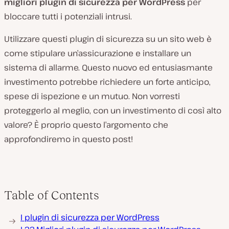
migliori plugin di sicurezza per WordPress
per
bloccare tutti i potenziali intrusi.
Utilizzare questi plugin di sicurezza su un sito web è
come stipulare un’assicurazione e installare un
sistema di allarme. Questo nuovo ed entusiasmante
investimento potrebbe richiedere un forte anticipo,
spese di ispezione e un mutuo. Non vorresti
proteggerlo al meglio, con un investimento di così alto
valore? È proprio questo l’argomento che
approfondiremo in questo post!
Table of Contents
I plugin di sicurezza per WordPress