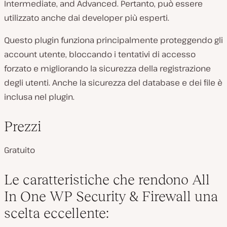
Intermediate, and Advanced. Pertanto, può essere
utilizzato anche dai developer più esperti.
Questo plugin funziona principalmente proteggendo gli
account utente, bloccando i tentativi di accesso
forzato e migliorando la sicurezza della registrazione
degli utenti. Anche la sicurezza del database e dei file è
inclusa nel plugin.
Prezzi
Gratuito
Le caratteristiche che rendono All
In One WP Security & Firewall una
scelta eccellente: