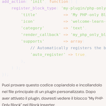
add_action
(
'init'
,
function
(
)
{
register_block_type
(
'my-plugin/php-only
'title'
=>
'My PHP-only Bl
'icon'
=>
'welcome-learn-
'category'
=>
'text'
,
'render_callback'
=>
'my_php_only_b
'supports'
=>
array
(
// Automatically registers the b
'auto_register'
=>
true
,
)
,
)
)
;
}
)
;
Puoi provare questo codice copiandolo e incollandolo
nel file principale di un plugin personalizzato. Dopo
aver attivato il plugin, dovresti vedere il blocco “My PHP-
Only Block” nel Block Inserter.