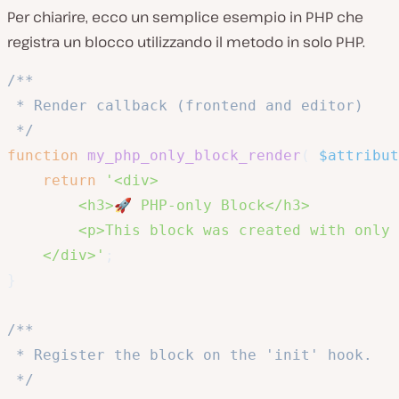
Per chiarire, ecco un semplice esempio in PHP che
registra un blocco utilizzando il metodo in solo PHP.
/**

 * Render callback (frontend and editor)

 */
function
my_php_only_block_render
(
$attribut
return
'<div>

		<h3>🚀 PHP-only Block</h3>

		<p>This block was created with only PHP!</p>

	</div>'
;
}
/**

 * Register the block on the 'init' hook.

 */