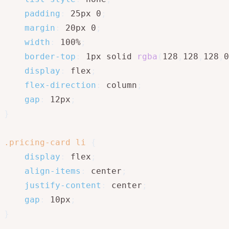
padding
:
 25px 0
;
margin
:
 20px 0
;
width
:
 100%
;
border-top
:
 1px solid 
rgba
(
128
,
128
,
128
,
0
display
:
 flex
;
flex-direction
:
 column
;
gap
:
 12px
;
}
.pricing-card li
{
display
:
 flex
;
align-items
:
 center
;
justify-content
:
 center
;
gap
:
 10px
;
}