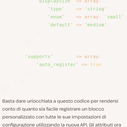
'displaySize'
=>
array
(
'type'
=>
'string'
,
'enum'
=>
array
(
'small'
,
'default'
=>
'medium'
,
)
,
)
,
'supports'
=>
array
(
'auto_register'
=>
true
,
)
,
)
)
;
}
)
;
Basta dare un’occhiata a questo codice per rendersi
conto di quanto sia facile registrare un blocco
personalizzato con tutte le sue impostazioni di
configurazione utilizzando la nuova API. Gli attributi ora