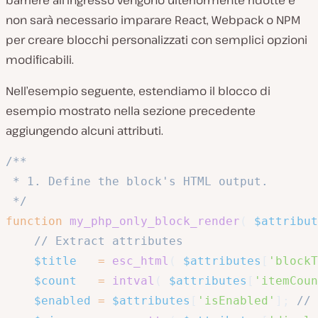
barriere all’ingresso vengono ulteriormente ridotte e
non sarà necessario imparare React, Webpack o NPM
per creare blocchi personalizzati con semplici opzioni
modificabili.
Nell’esempio seguente, estendiamo il blocco di
esempio mostrato nella sezione precedente
aggiungendo alcuni attributi.
/**

 * 1. Define the block's HTML output.

 */
function
my_php_only_block_render
(
$attribut
// Extract attributes
$title
=
esc_html
(
$attributes
[
'blockT
$count
=
intval
(
$attributes
[
'itemCoun
$enabled
=
$attributes
[
'isEnabled'
]
;
// 