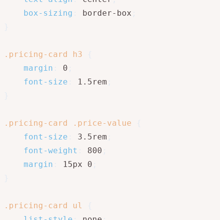
box-sizing
:
 border-box
;
}
.pricing-card h3
{
margin
:
 0
;
font-size
:
 1.5rem
;
}
.pricing-card .price-value
{
font-size
:
 3.5rem
;
font-weight
:
 800
;
margin
:
 15px 0
;
}
.pricing-card ul
{
list-style
:
 none
;