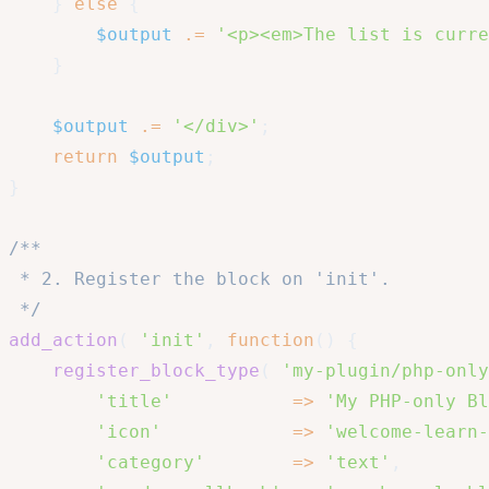
}
else
{
$output
.=
'<p><em>The list is curre
}
$output
.=
'</div>'
;
return
$output
;
}
/**

 * 2. Register the block on 'init'.

 */
add_action
(
'init'
,
function
(
)
{
register_block_type
(
'my-plugin/php-only
'title'
=>
'My PHP-only Bl
'icon'
=>
'welcome-learn-
'category'
=>
'text'
,