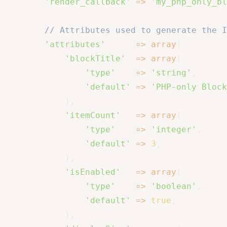
'render_callback'
=>
'my_php_only_b
// Attributes used to generate the I
'attributes'
=>
array
(
'blockTitle'
=>
array
(
'type'
=>
'string'
,
'default'
=>
'PHP-only Block
)
,
'itemCount'
=>
array
(
'type'
=>
'integer'
,
'default'
=>
3
,
)
,
'isEnabled'
=>
array
(
'type'
=>
'boolean'
,
'default'
=>
true
,
)
,