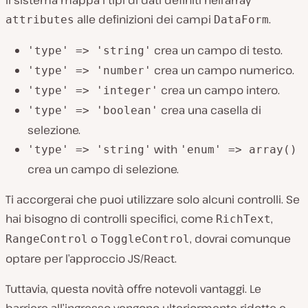
Il sistema mappa i tipi di dati definiti nell’array
alle definizioni dei campi
.
attributes
DataForm
crea un campo di testo.
'type' => 'string'
crea un campo numerico.
'type' => 'number'
crea un campo intero.
'type' => 'integer'
crea una casella di
'type' => 'boolean'
selezione.
with
'type' => 'string'
'enum' => array()
crea un campo di selezione.
Ti accorgerai che puoi utilizzare solo alcuni controlli. Se
hai bisogno di controlli specifici, come
,
RichText
o
, dovrai comunque
RangeControl
ToggleControl
optare per l’approccio JS/React.
Tuttavia, questa novità offre notevoli vantaggi. Le