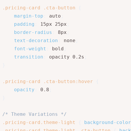
.pricing-card .cta-button
{
margin-top
:
 auto
;
padding
:
 15px 25px
;
border-radius
:
 8px
;
text-decoration
:
 none
;
font-weight
:
 bold
;
transition
:
 opacity 0.2s
;
}
.pricing-card .cta-button:hover
{
opacity
:
 0.8
;
}
/* Theme Variations */
.pricing-card.theme-light
{
background-color
.pricing-card.theme-light .cta-button
{
back