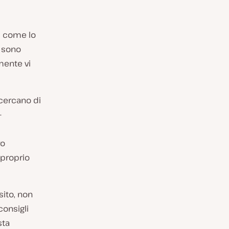
MS come lo
sono
mente vi
cercano di
–
ro
 proprio
sito, non
consigli
sta