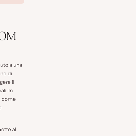
DOM
uto a una
one di
igere il
li. In
io come
e
ette al