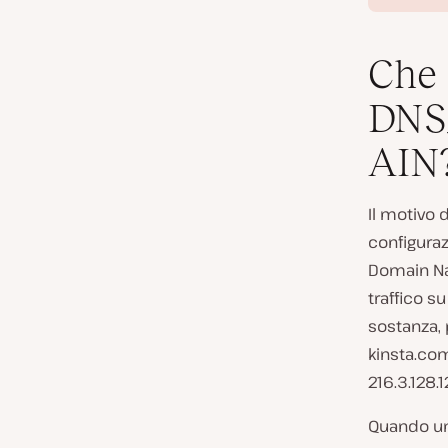
Che 
DNS
AIN
Il motivo
configuraz
Domain Na
traffico s
sostanza,
kinsta.com
216.3.128.12
Quando un 