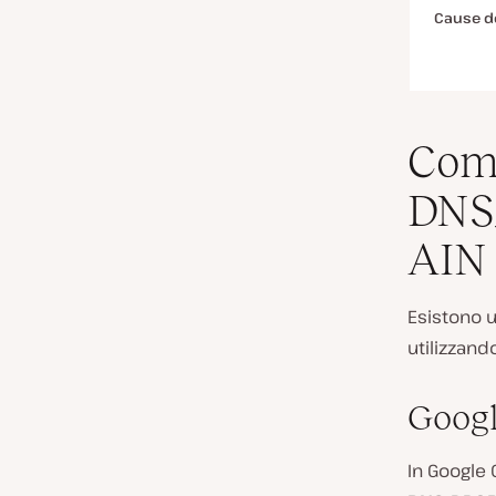
Cause de
Come
DNS
AIN 
Esistono u
utilizzando
Goog
In Google