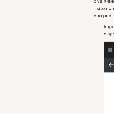
DNS_PROB
il
sito no
non può 
Impos
dispo