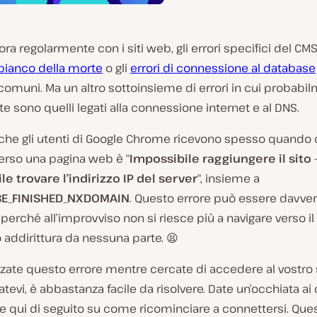
vora regolarmente con i siti web, gli errori specifici del C
ianco della morte
o gli
errori di connessione al database
comuni. Ma un altro sottoinsieme di errori in cui probabil
e sono quelli legati alla connessione internet e al DNS.
 che gli utenti di Google Chrome ricevono spesso quando 
erso una pagina web è “
Impossibile raggiungere il sito 
e trovare l’indirizzo IP del server
“, insieme a
E_FINISHED_NXDOMAIN
. Questo errore può essere davve
 perché all’improvviso non si riesce più a navigare verso il
 addirittura da nessuna parte. 😫
zzate questo errore mentre cercate di accedere al vostro 
evi, è abbastanza facile da risolvere. Date un’occhiata ai 
e qui di seguito su come ricominciare a connettersi. Que