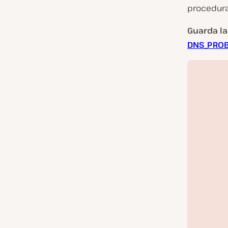
procedura 
Guarda la
DNS_PROB