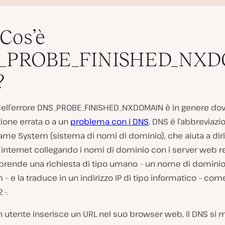
Cos’è
_PROBE_FINISHED_NX
?
R
i
 dell’errore DNS_PROBE_FINISHED_NXDOMAIN è in genere dov
p
ione errata o a un
problema con i DNS
. DNS è l’abbreviazi
r
o
me System (sistema di nomi di dominio
), che aiuta a dir
d
u internet collegando i nomi di dominio con i server web rea
u
c
 prende una richiesta di tipo umano – un nome di domin
i
 – e la traduce in un indirizzo IP di tipo informatico – com
v
i
 -.
d
e
utente inserisce un URL nel suo browser web, il DNS si m
o