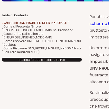
Table of Contents
Per chi la
Che Cos’è DNS_PROBE_FINISHED_NXDOMAIN?
schermo b
Come si Presenta l’Errore
piuttosto 
DNS_PROBE_FINISHED_NXDOMAIN nei Browser?
Cause principali dell’errore
imbatteret
DNS_PROBE_FINISHED_NXDOMAIN
Come risolvere DNS_PROBE_FINISHED_NXDOMAIN sul
Desktop
Un errore
Come Risolvere DNS_PROBE_FINISHED_NXDOMAIN su
Cellulare (Android e iOS)
navigare v
Scarica l'articolo in formato PDF
Impossibil
DNS_PROB
frustrante
sito web o
Se visuali
preoccupat
che trovat