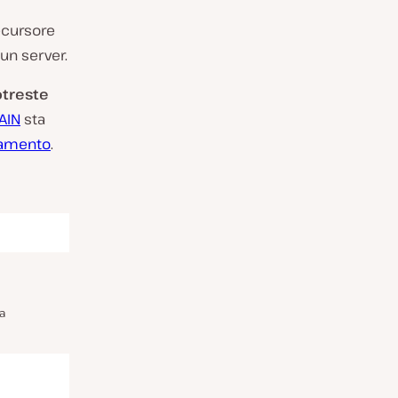
ecursore
 un server.
treste
AIN
sta
namento
.
a