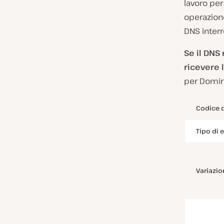
lavoro per 
operazion
DNS interr
Se il DNS
ricevere
per Domini
Codice d
Tipo di 
Variazion