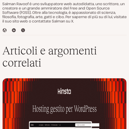
Salman Ravoof é uno sviluppatore web autodidatta, uno scrittore, un
creatore e un grande ammiratore del Free and Open Source
Software (FOSS). Oltre alla tecnologia, è appassionato di scienza,
filosofia, fotografia, arte, gatti e cibo. Per saperne di più su di lui, visitate
il suo sito web o contattate Salman su X.
S
L
T
i
i
w
t
n
i
o
k
t
Articoli e argomenti
W
e
t
e
d
e
correlati
b
I
r
n