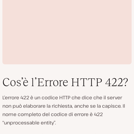
Cos’è l’Errore HTTP 422?
L’errore 422 è un codice HTTP che dice che il server
R
non può elaborare la richiesta, anche se la capisce. Il
i
p
nome completo del codice di errore è 422
r
o
“unprocessable entity”.
d
u
c