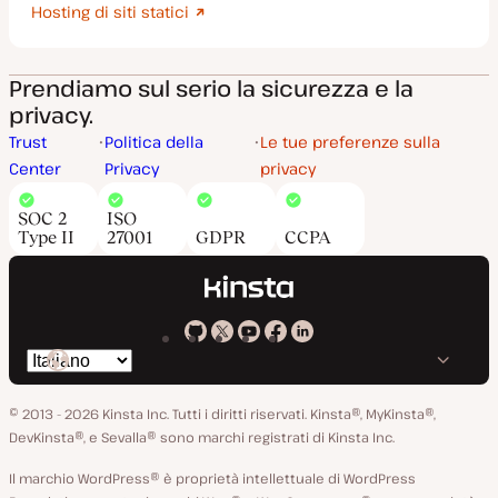
Hosting di siti statici
Prendiamo sul serio la sicurezza e la
privacy.
Trust
Politica della
Le tue preferenze sulla
Center
Privacy
privacy
SOC 2
ISO
Type II
27001
GDPR
CCPA
Kinsta
Kinsta
Kinsta
Kinsta
Kinsta
Cambia
su
su
su
su
su
lingua
GitHub
X
YouTube
Facebook
LinkedIn
© 2013 - 2026 Kinsta Inc. Tutti i diritti riservati.
Kinsta®, MyKinsta®,
DevKinsta®, e Sevalla® sono marchi registrati di Kinsta Inc.
Il marchio WordPress® è proprietà intellettuale di WordPress