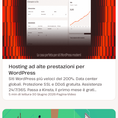
Hosting ad alte prestazioni per
WordPress
Siti WordPress più veloci del 200%. Data center
globali. Protezione SSL e DDoS gratuita. Assistenza
24/7/365. Passa a Kinsta, il primo mese è grati…
5 min di lettura
30 Giugno 2026
Pagina
Video
Tempo di lettura
D
P
T
a
o
i
t
s
p
a
t
o
a
t
d
g
y
i