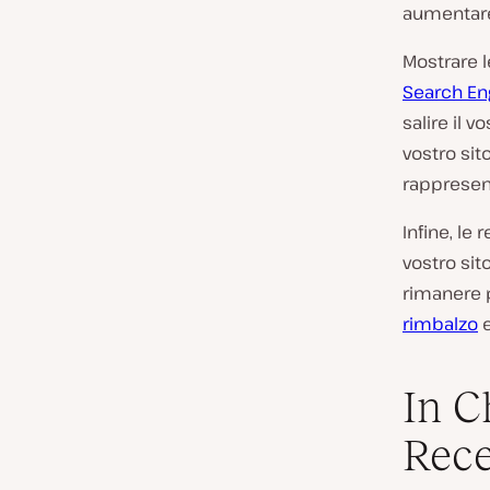
aumentare
Mostrare l
Search En
salire il v
vostro sito
rappresent
Infine, le
vostro sit
rimanere p
rimbalzo
e
In C
Rece