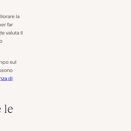
iorare la
er far
le valuta il
no
empo sul
ossono
nza di
 le