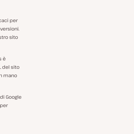
icaci per
versioni.
tro sito
s è
 del sito
an mano
 di Google
 per