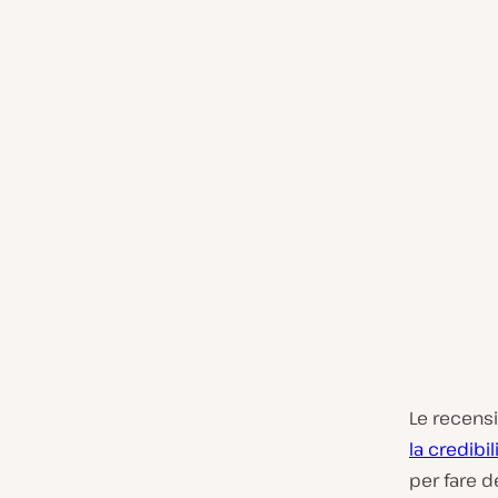
Le recens
la credibil
per fare d