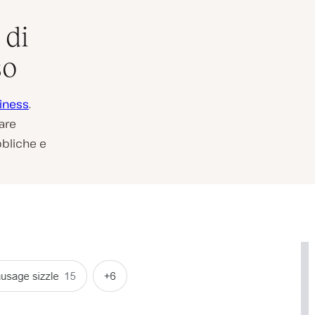
 di
so
iness
.
iare
bbliche e