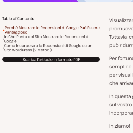
Table of Contents
​​Visualizz
Perché Mostrare le Recensioni di Google Può Essere
promuover
Vantaggioso
Tuttavia, 
In Che Punto del Sito Mostrare le Recensioni di
Google
può ridurre
Come Incorporare le Recensioni di Google su un
Sito WordPress (2 Metodi)
Per fortun
Scarica l'articolo in formato PDF
semplice. 
per visua
che arriva
In questa 
sul vostro
incorporar
Iniziamo!