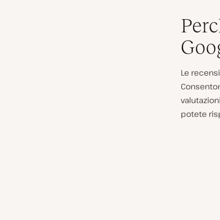
Perc
Goog
Le recensi
Consentono
valutazion
potete ri