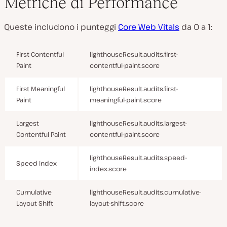
Metriche di Performance
Queste includono i punteggi
Core Web Vitals
da 0 a 1:
First Contentful
lighthouseResult.audits.first-
Paint
contentful-paint.score
First Meaningful
lighthouseResult.audits.first-
Paint
meaningful-paint.score
Largest
lighthouseResult.audits.largest-
Contentful Paint
contentful-paint.score
lighthouseResult.audits.speed-
Speed Index
index.score
Cumulative
lighthouseResult.audits.cumulative-
Layout Shift
layout-shift.score