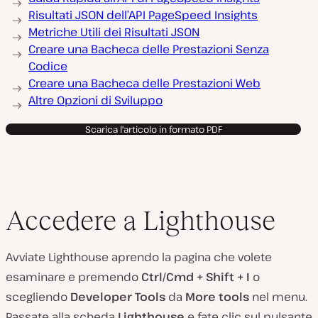
Risultati JSON dell’API PageSpeed Insights
Metriche Utili dei Risultati JSON
Creare una Bacheca delle Prestazioni Senza
Codice
Creare una Bacheca delle Prestazioni Web
Altre Opzioni di Sviluppo
Scarica l'articolo in formato PDF
Accedere a Lighthouse
Avviate Lighthouse aprendo la pagina che volete
esaminare e premendo
Ctrl/Cmd + Shift + I
o
scegliendo
Developer Tools
da
More tools
nel menu.
Passate alla scheda
Lighthouse
e fate clic sul pulsante