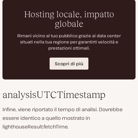
analysisUTCTimestamp
Infine, viene riportato il tempo di analisi. Dovrebbe
essere identico a quello mostrato in
lighthouseResult.fetchTime.