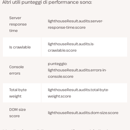
Altri utili punteggi di performance sono:
Server
lighthouseResult.audits.server-
response
response-time.score
time
lighthouseResult.audits.is-
Is crawlable
crawlable.score
punteggio:
Console
lighthouseResult.audits.errors-in-
errors
console.score
Total byte
lighthouseResult.audits.total-byte-
weight
weight.score
DOM size
lighthouseResult.audits.dom-size.score
score