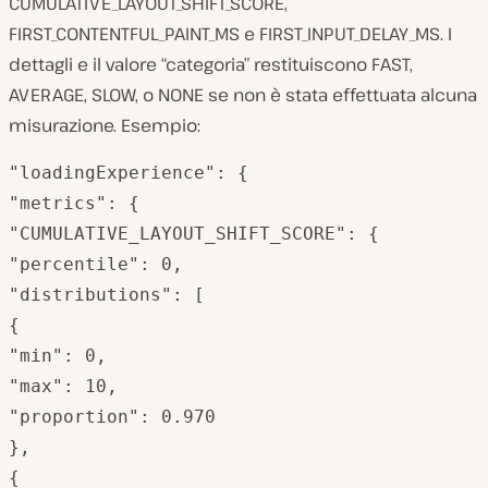
CUMULATIVE_LAYOUT_SHIFT_SCORE,
FIRST_CONTENTFUL_PAINT_MS e FIRST_INPUT_DELAY_MS. I
dettagli e il valore “categoria” restituiscono FAST,
AVERAGE, SLOW, o NONE se non è stata effettuata alcuna
misurazione. Esempio:
"loadingExperience": {

"metrics": {

"CUMULATIVE_LAYOUT_SHIFT_SCORE": {

"percentile": 0,

"distributions": [

{

"min": 0,

"max": 10,

"proportion": 0.970

},

{
