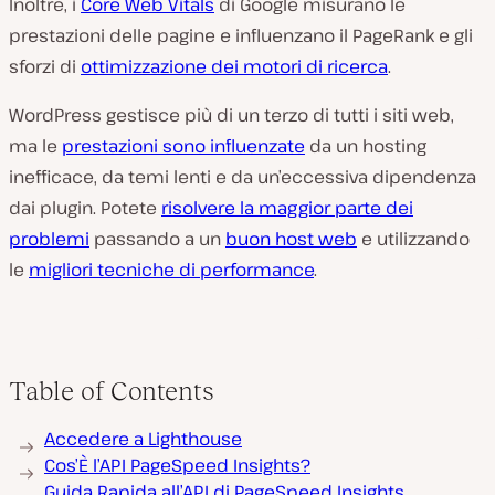
Inoltre, i
Core Web Vitals
di Google misurano le
prestazioni delle pagine e influenzano il PageRank e gli
sforzi di
ottimizzazione dei motori di ricerca
.
WordPress gestisce più di un terzo di tutti i siti web,
ma le
prestazioni sono influenzate
da un hosting
inefficace, da temi lenti e da un’eccessiva dipendenza
dai plugin. Potete
risolvere la maggior parte dei
problemi
passando a un
buon host web
e utilizzando
le
migliori tecniche di performance
.
Table of Contents
Accedere a Lighthouse
Cos’È l’API PageSpeed Insights?
Guida Rapida all’API di PageSpeed Insights