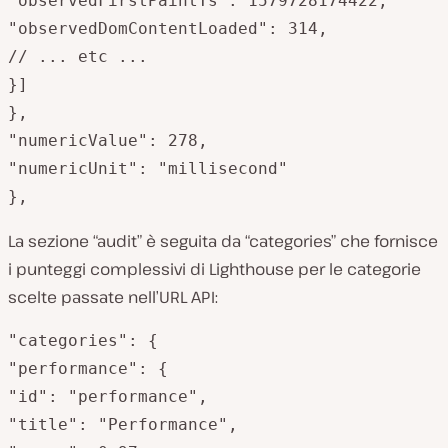
"observedFirstPaintTs": 1579728174422,

"observedDomContentLoaded": 314,

// ... etc ...

}]

},

"numericValue": 278,

"numericUnit": "millisecond"

},
La sezione “audit” è seguita da “categories” che fornisce
i punteggi complessivi di Lighthouse per le categorie
scelte passate nell’URL API:
"categories": {

"performance": {

"id": "performance",

"title": "Performance",
