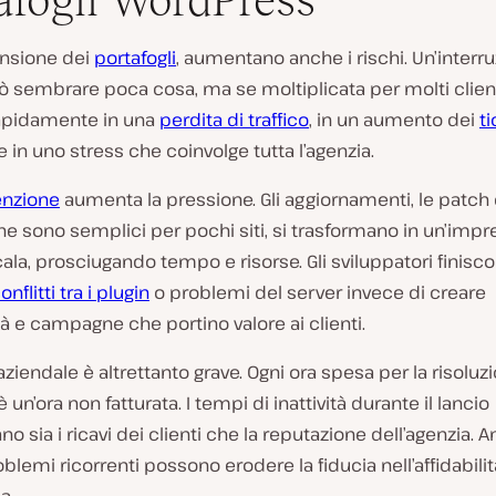
afogli WordPress
ansione dei
portafogli
, aumentano anche i rischi. Un’interru
ò sembrare poca cosa, ma se moltiplicata per molti clienti
apidamente in una
perdita di traffico
, in un aumento dei
ti
e in uno stress che coinvolge tutta l’agenzia.
nzione
aumenta la pressione. Gli aggiornamenti, le patch 
e sono semplici per pochi siti, si trasformano in un’imp
cala, prosciugando tempo e risorse. Gli sviluppatori finisc
onflitti tra i plugin
o problemi del server invece di creare
tà e campagne che portino valore ai clienti.
aziendale è altrettanto grave. Ogni ora spesa per la risoluz
un’ora non fatturata. I tempi di inattività durante il lancio
o sia i ricavi dei clienti che la reputazione dell’agenzia. 
oblemi ricorrenti possono erodere la fiducia nell’affidabilit