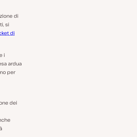
zione di
, si
cket di
e i
resa ardua
ono per
ione dei
Anche
à