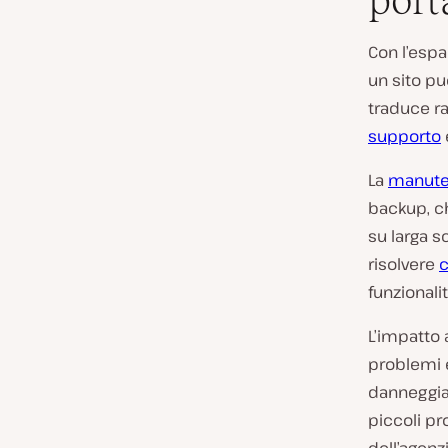
port
Con l’esp
un sito pu
traduce r
supporto
La
manute
backup, ch
su larga s
risolvere
c
funzionali
L’impatto 
problemi è 
danneggian
piccoli pr