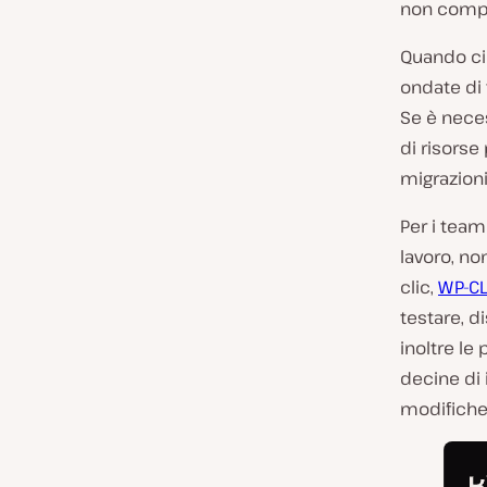
non compro
Quando ci
ondate di t
Se è neces
di risors
migrazioni
Per i team
lavoro, no
clic,
WP-CL
testare, di
inoltre le
decine di i
modifiche 