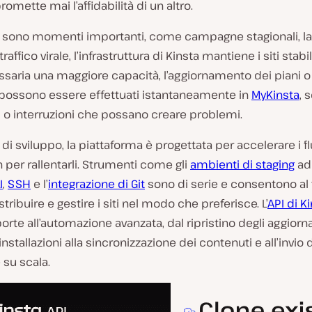
mette mai l’affidabilità di un altro.
 sono momenti importanti, come campagne stagionali, la
raffico virale, l’infrastruttura di Kinsta mantiene i siti stabili
saria una maggiore capacità, l’aggiornamento dei piani o 
e possono essere effettuati istantaneamente in
MyKinsta
, 
 o interruzioni che possano creare problemi.
 di sviluppo, la piattaforma è progettata per accelerare i fl
n per rallentarli. Strumenti come gli
ambienti di staging
ad
I
,
SSH
e l’
integrazione di Git
sono di serie e consentono al
stribuire e gestire i siti nel modo che preferisce. L’
API di K
 porte all’automazione avanzata, dal ripristino degli aggior
nstallazioni alla sincronizzazione dei contenuti e all’invio d
su scala.