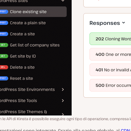
 le API di Kinsta è possibile eseguire ogni tipo di operazione, compresa l
prestazioni sono integrate. Grazie alla cache globale, al
CDN