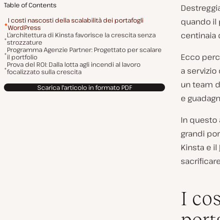
Table of Contents
Destreggia
I costi nascosti della scalabilità dei portafogli
quando il 
WordPress
centinaia 
L’architettura di Kinsta favorisce la crescita senza
strozzature
Programma Agenzie Partner: Progettato per scalare
Ecco perch
il portfolio
Prova del ROI: Dalla lotta agli incendi al lavoro
a servizio
focalizzato sulla crescita
un team di
Scarica l'articolo in formato PDF
e guadagna
In questo 
grandi por
Kinsta e il
sacrificare
I cos