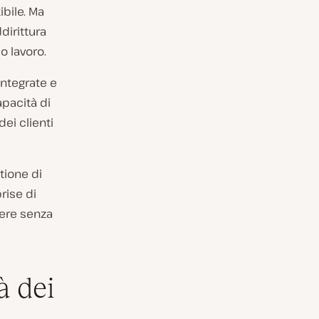
bile. Ma
dirittura
o lavoro.
integrate e
apacità di
ei clienti
stione di
rise di
cere senza
à dei