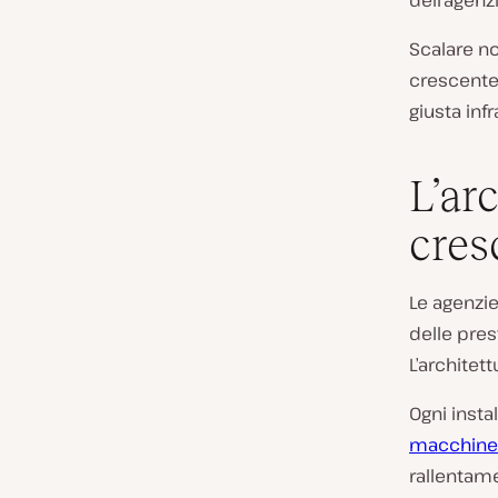
dell’agenzi
Scalare non
crescente 
giusta inf
L’ar
cres
Le agenzie
delle pres
L’architet
Ogni insta
macchine v
rallentamen