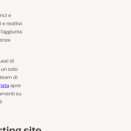
nci e
 e reattivi.
l’aggiunta
senza
ussi di
 un solo
 team di
insta
apre
namenti su
i