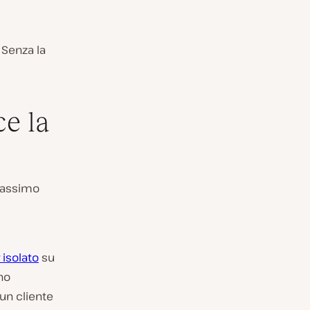
 Senza la
ce la
 massimo
 isolato
su
no
 un cliente