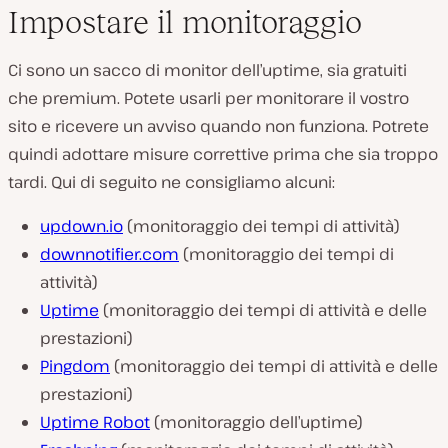
Impostare il monitoraggio
Ci sono un sacco di monitor dell’uptime, sia gratuiti
che premium. Potete usarli per monitorare il vostro
sito e ricevere un avviso quando non funziona. Potrete
quindi adottare misure correttive prima che sia troppo
tardi. Qui di seguito ne consigliamo alcuni:
updown.io
(monitoraggio dei tempi di attività)
downnotifier.com
(monitoraggio dei tempi di
attività)
Uptime
(monitoraggio dei tempi di attività e delle
prestazioni)
Pingdom
(monitoraggio dei tempi di attività e delle
prestazioni)
Uptime Robot
(monitoraggio dell’uptime)