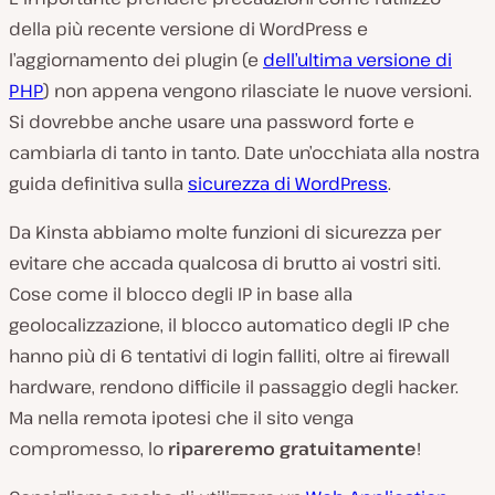
della più recente versione di WordPress e
l’aggiornamento dei plugin (e
dell’ultima versione di
PHP
) non appena vengono rilasciate le nuove versioni.
Si dovrebbe anche usare una password forte e
cambiarla di tanto in tanto. Date un’occhiata alla nostra
guida definitiva sulla
sicurezza di WordPress
.
Da Kinsta abbiamo molte funzioni di sicurezza per
evitare che accada qualcosa di brutto ai vostri siti.
Cose come il blocco degli IP in base alla
geolocalizzazione, il blocco automatico degli IP che
hanno più di 6 tentativi di login falliti, oltre ai firewall
hardware, rendono difficile il passaggio degli hacker.
Ma nella remota ipotesi che il sito venga
compromesso, lo
ripareremo gratuitamente
!