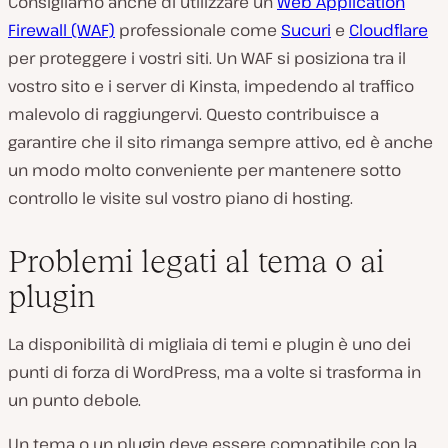
Consigliamo anche di utilizzare un
Web Application
Firewall (WAF)
professionale come
Sucuri
e
Cloudflare
per proteggere i vostri siti. Un WAF si posiziona tra il
vostro sito e i server di Kinsta, impedendo al traffico
malevolo di raggiungervi. Questo contribuisce a
garantire che il sito rimanga sempre attivo, ed è anche
un modo molto conveniente per mantenere sotto
controllo le visite sul vostro piano di hosting.
Problemi legati al tema o ai
plugin
La disponibilità di migliaia di temi e plugin è uno dei
punti di forza di WordPress, ma a volte si trasforma in
un punto debole.
Un tema o un
plugin
deve essere compatibile con la