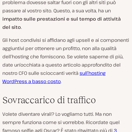
problema dovesse saltar fuori con gli altri siti può
passare al vostro sito. Questo, a sua volta, ha un
impatto sulle prestazioni e sul tempo di attività
del sito
.
Gli host condivisi si affidano agli upsell e ai componenti
aggiuntivi per ottenere un profitto, non alla qualità
dell’hosting che forniscono. Se volete saperne di più,
date un’occhiata a questo articolo approfondito del
nostro CFO sulle scioccanti verità
sull’hosting
WordPress a basso costo
.
Sovraccarico di traffico
Volete diventare virali? Lo vogliamo tutti. Ma non
sempre funziona come si vorrebbe. Ricordate quel
famoso selfie agli Oscar? È stato ritwittato più di
3