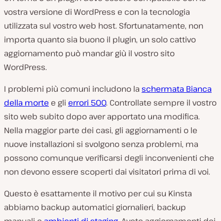
vostra versione di
WordPress
e con la tecnologia
utilizzata sul vostro web host. Sfortunatamente, non
importa quanto sia buono il
plugin
, un solo cattivo
aggiornamento può mandar giù il vostro sito
WordPress
.
I problemi più comuni includono la
schermata Bianca
della morte
e gli
errori 500
. Controllate sempre il vostro
sito web subito dopo aver apportato una modifica.
Nella maggior parte dei casi, gli aggiornamenti o le
nuove installazioni si svolgono senza problemi, ma
possono comunque verificarsi degli inconvenienti che
non devono essere scoperti dai visitatori prima di voi.
Questo è esattamente il motivo per cui su Kinsta
abbiamo backup automatici giornalieri, backup