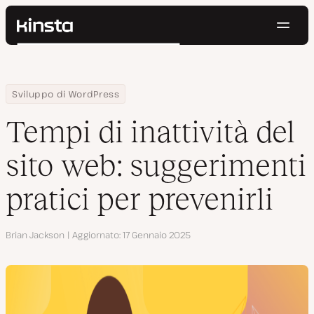
Navig
Kinsta®
Cerca
Piattaforma
Soluzioni
Accedi
Prova gratis
Home
Centro Risorse
Blog
Tempi di inattività del sito web: suggerimenti pratici per prevenir
Sviluppo di WordPress
Prezzi
Risorse
Tempi di inattività del
Contatti
sito web: suggerimenti
pratici per prevenirli
Autore
Brian Jackson
Aggiornato
17 Gennaio 2025