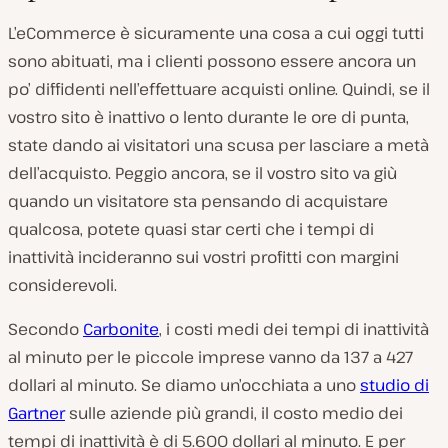
L’eCommerce è sicuramente una cosa a cui oggi tutti
sono abituati, ma i clienti possono essere ancora un
po’ diffidenti nell’effettuare acquisti online. Quindi, se il
vostro sito è inattivo o lento durante le ore di punta,
state dando ai visitatori una scusa per lasciare a metà
dell’acquisto. Peggio ancora, se il vostro sito va giù
quando un visitatore sta pensando di acquistare
qualcosa, potete quasi star certi che i tempi di
inattività incideranno sui vostri profitti con margini
considerevoli.
Secondo
Carbonite
, i costi medi dei tempi di inattività
al minuto per le piccole imprese vanno da 137 a 427
dollari al minuto. Se diamo un’occhiata a uno
studio di
Gartner
sulle aziende più grandi, il costo medio dei
tempi di inattività è di 5.600 dollari al minuto. E per