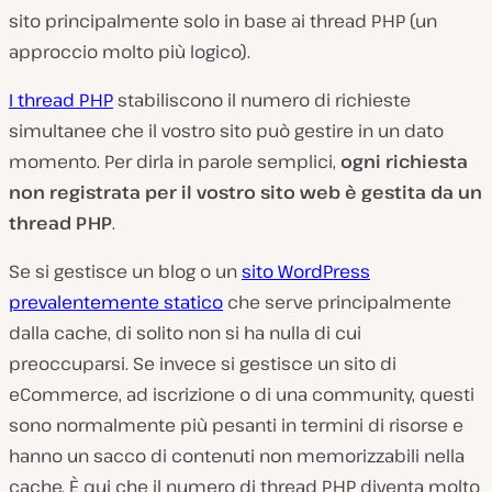
sito principalmente solo in base ai thread PHP (un
approccio molto più logico).
I thread PHP
stabiliscono il numero di richieste
simultanee che il vostro sito può gestire in un dato
momento. Per dirla in parole semplici,
ogni richiesta
non registrata per il vostro sito web è gestita da un
thread PHP
.
Se si gestisce un blog o un
sito WordPress
prevalentemente statico
che serve principalmente
dalla cache, di solito non si ha nulla di cui
preoccuparsi. Se invece si gestisce un sito di
eCommerce, ad iscrizione o di una community, questi
sono normalmente più pesanti in termini di risorse e
hanno un sacco di contenuti non memorizzabili nella
cache. È qui che il numero di thread PHP diventa molto