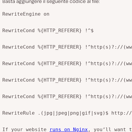
Basta aggiungere il seguente codice al file:
RewriteEngine on

RewriteCond %{HTTP_REFERER} !^$

RewriteCond %{HTTP_REFERER} !^http(s)?://(ww
RewriteCond %{HTTP_REFERER} !^http(s)?://(ww
RewriteCond %{HTTP_REFERER} !^http(s)?://(ww
RewriteCond %{HTTP_REFERER} !^http(s)?://(ww
RewriteRule .(jpg|jpeg|png|gif|svg)$ http://
If your website 
runs on Nginx
, you’ll want t