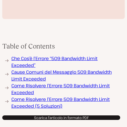
Table of Contents
R
Che Cos’è l’Errore “509 Bandwidth Limit
i
p
Exceeded”
r
Cause Comuni del Messaggio 509 Bandwidth
o
d
Limit Exceeded
u
Come Risolvere l’Errore 509 Bandwidth Limit
c
i
Exceeded
v
i
Come Risolvere l’Errore 509 Bandwidth Limit
d
Exceeded (5 Soluzioni)
e
o
Scarica l'articolo in formato PDF