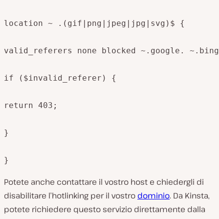
location ~ .(gif|png|jpeg|jpg|svg)$ {

valid_referers none blocked ~.google. ~.bing
if ($invalid_referer) {

return 403;

}

}
Potete anche contattare il vostro host e chiedergli di
disabilitare l’hotlinking per il vostro
dominio
. Da Kinsta,
potete richiedere questo servizio direttamente dalla